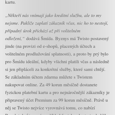
kartu.
„Někteří nás vnímají jako kreditní službu, ale to my
nejsme. Pakliže zaplatí zákazník včas, nic ho to nestojí,
případný úrok přichází až při volitelném
odložení,“
dodává Šmída. Byznys má Twisto postavený
jinde (na provizi od e-shopů, placených účtech a
volitelném prodlužování splatnosti), a proto by prý bylo
pro Šmídu ideální, kdyby všichni platili včas a následně
si jen připláceli za konkrétní služby, které sami chtějí.
Se základním účtem zdarma můžete s Twistem
nakupovat online. Za 49 korun měsíčně dostanete
fyzickou platební kartu a pro nejnáročnější zákazníky je
připravený účet Premium za 99 korun měsíčně. Právě u
něj se Twisto nejvíce vyrovnává tomu, co nabízí