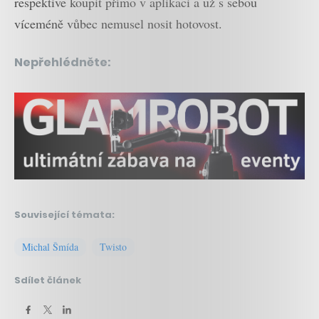
respektive koupit přímo v aplikaci a už s sebou
víceméně vůbec nemusel nosit hotovost.
Nepřehlédněte:
Související témata:
Michal Šmída
Twisto
Sdílet článek