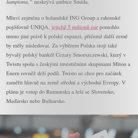
šampiona,“
neskrývá ambice Šmída.
Mluví zejména o holandské ING Group a rakouské
pojišťovně UNIQA,
jejichž 5 milionů eur
pomohlo
mimo jiné právě k polské expanzi, přičemž další země
by měly následovat. Za výběrem Polska stojí také
bývalý polský bankéř Cezary Smorszczewski, který v
Twistu spolu s českými investičními skupinami Miton a
Enern rovněž drží podíl. Twisto se chce pro začátek
zaměřit hlavně na země střední a východní Evropy. V
plánu je vstup do Rumunska a řeší se Slovensko,
Maďarsko nebo Bulharsko.