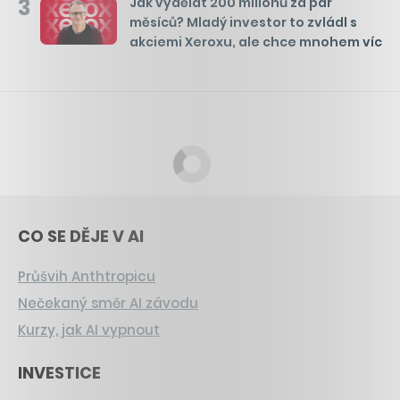
3
Jak vydělat 200 milionů za pár
měsíců? Mladý investor to zvládl s
akciemi Xeroxu, ale chce mnohem víc
CO SE DĚJE V AI
Průšvih Anthtropicu
Nečekaný směr AI závodu
Kurzy, jak AI vypnout
INVESTICE