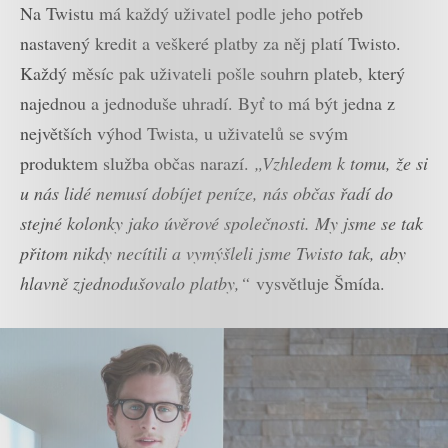
Na Twistu má každý uživatel podle jeho potřeb
nastavený kredit a veškeré platby za něj platí Twisto.
Každý měsíc pak uživateli pošle souhrn plateb, který
najednou a jednoduše uhradí. Byť to má být jedna z
největších výhod Twista, u uživatelů se svým
produktem služba občas narazí.
„Vzhledem k tomu, že si
u nás lidé nemusí dobíjet peníze, nás občas řadí do
stejné kolonky jako úvěrové společnosti. My jsme se tak
přitom nikdy necítili a vymýšleli jsme Twisto tak, aby
hlavně zjednodušovalo platby,“
vysvětluje Šmída.