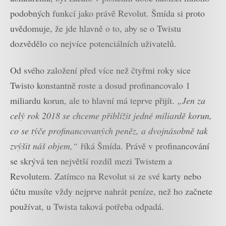
podobných funkcí jako právě Revolut. Šmída si proto
uvědomuje, že jde hlavně o to, aby se o Twistu
dozvědělo co nejvíce potenciálních uživatelů.
Od svého založení před více než čtyřmi roky sice
Twisto konstantně roste a dosud profinancovalo 1
miliardu korun, ale to hlavní má teprve přijít.
„Jen za
celý rok 2018 se chceme přiblížit jedné miliardě korun,
co se týče profinancovaných peněz, a dvojnásobně tak
zvýšit náš objem,“
říká Šmída. Právě v profinancování
se skrývá ten největší rozdíl mezi Twistem a
Revolutem. Zatímco na Revolut si ze své karty nebo
účtu musíte vždy nejprve nahrát peníze, než ho začnete
používat, u Twista taková potřeba odpadá.