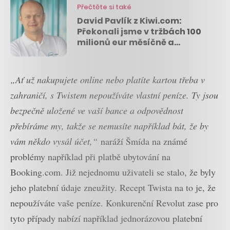
Přečtěte si také
David Pavlík z Kiwi.com:
Překonali jsme v tržbách 100
milionů eur měsíčně a
integrujeme auta i hotely
„Ať už nakupujete online nebo platíte kartou třeba v
zahraničí, s Twistem nepoužíváte vlastní peníze. Ty jsou
bezpečně uložené ve vaší bance a odpovědnost
přebíráme my, takže se nemusíte například bát, že by
vám někdo vysál účet,“
naráží Šmída na známé
problémy například při platbě ubytování na
Booking.com. Již nejednomu uživateli se stalo, že byly
jeho platební údaje zneužity. Recept Twista na to je, že
nepoužíváte vaše peníze. Konkurenční Revolut zase pro
tyto případy nabízí například jednorázovou platební