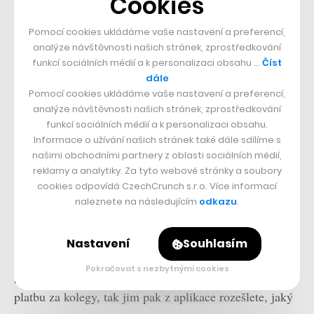
Cookies
celou rodinu (ve spolupráci s pojišťovnou Uniqa) a
Pomocí cookies ukládáme vaše nastavení a preferencí,
levnější transakce v zahraničí. Podobně jako Revolut
analýze návštěvnosti našich stránek, zprostředkování
využívá i český fintech nejvýhodnější kurzy pro
funkcí sociálních médií a k personalizaci obsahu …
Číst
dále
převody peněz mezi různými měnami a na rozdíl od
Pomocí cookies ukládáme vaše nastavení a preferencí,
Revolutu si na nich ani o víkendech nic nepřisazuje,
analýze návštěvnosti našich stránek, zprostředkování
takže může vycházet o něco výhodněji. Pro uživatele je
funkcí sociálních médií a k personalizaci obsahu.
Informace o užívání našich stránek také dále sdílíme s
tato služba prezentovaná jako 3% cashback při každé
našimi obchodními partnery z oblasti sociálních médií,
platbě v zahraničí, což je právě zhruba výše poplatku,
reklamy a analytiky. Za tyto webové stránky a soubory
cookies odpovídá CzechCrunch s.r.o. Více informací
který si jinak banky za převedení peněz vezmou.
naleznete na následujícím
odkazu
.
Digitální karty a Apple Pay
Nastavení
Souhlasím
Twisto brzy nabídne také novou funkci Split, díky které
Pokračovat s nezbytnými cookies
půjde rozpočítat útratu mezi přátele. Když uděláte
platbu za kolegy, tak jim pak z aplikace rozešlete, jaký