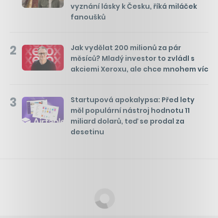
vyznání lásky k Česku, říká miláček
fanoušků
2
Jak vydělat 200 milionů za pár
měsíců? Mladý investor to zvládl s
akciemi Xeroxu, ale chce mnohem víc
3
Startupová apokalypsa: Před lety
měl populární nástroj hodnotu 11
miliard dolarů, teď se prodal za
desetinu