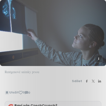
Rentgenové snímky prsou
Sdílet
Uložit
0
0
Zobrazit
komentáře
Baví vás CzechCrunch?