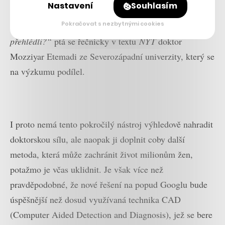
Nastavení
Souhlasím
této perspektivy se otevírá zcela nová oblast zjišťování
Pokračovat s nezbytnými cookies
a studie. Proč to vlastně přehlédly? Proč jsme to my
přehlédli?“
ptá se řečnicky v textu
NYT
doktor
Mozziyar Etemadi ze Severozápadní univerzity, který se
na výzkumu podílel.
I proto nemá tento pokročilý nástroj výhledově nahradit
doktorskou sílu, ale naopak ji doplnit coby další
metoda, která může zachránit život milionům žen,
potažmo je včas uklidnit. Je však více než
pravděpodobné, že nové řešení na popud Googlu bude
úspěšnější než dosud využívaná technika CAD
(Computer Aided Detection and Diagnosis), jež se bere