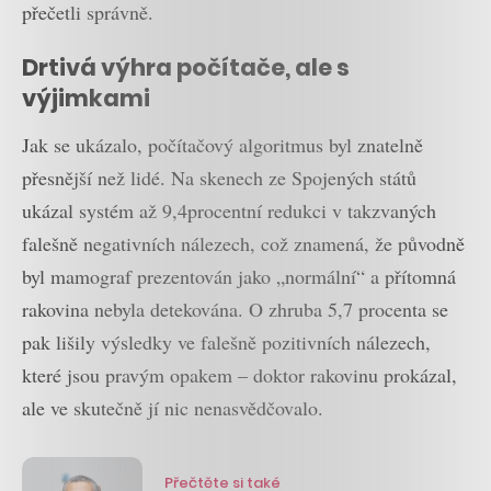
přečetli správně.
Drtivá výhra počítače, ale s
výjimkami
Jak se ukázalo, počítačový algoritmus byl znatelně
přesnější než lidé. Na skenech ze Spojených států
ukázal systém až 9,4procentní redukci v takzvaných
falešně negativních nálezech, což znamená, že původně
byl mamograf prezentován jako „normální“ a přítomná
rakovina nebyla detekována. O zhruba 5,7 procenta se
pak lišily výsledky ve falešně pozitivních nálezech,
které jsou pravým opakem – doktor rakovinu prokázal,
ale ve skutečně jí nic nenasvědčovalo.
Přečtěte si také