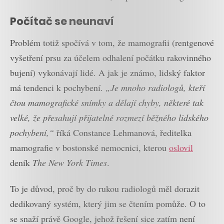
Počítač se neunaví
Problém totiž spočívá v tom, že mamografii (rentgenové
vyšetření prsu za účelem odhalení počátku rakovinného
bujení) vykonávají lidé. A jak je známo, lidský faktor
má tendenci k pochybení.
„Je mnoho radiologů, kteří
čtou mamografické snímky a dělají chyby, některé tak
velké, že přesahují přijatelné rozmezí běžného lidského
pochybení,“
říká Constance Lehmanová, ředitelka
mamografie v bostonské nemocnici, kterou
oslovil
deník
The New York Times
.
To je důvod, proč by do rukou radiologů měl dorazit
dedikovaný systém, který jim se čtením pomůže. O to
se snaží právě Google, jehož řešení sice zatím není