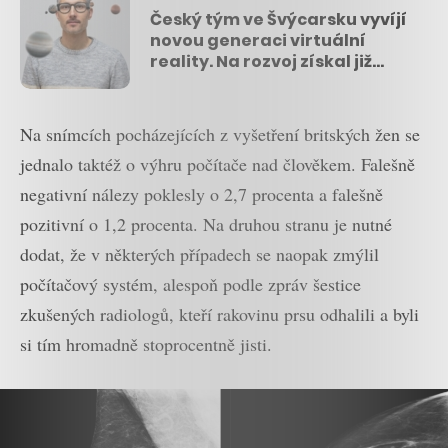
Český tým ve Švýcarsku vyvíjí
novou generaci virtuální
reality. Na rozvoj získal již
přes 200 milionů korun
Na snímcích pocházejících z vyšetření britských žen se
jednalo taktéž o výhru počítače nad člověkem. Falešně
negativní nálezy poklesly o 2,7 procenta a falešně
pozitivní o 1,2 procenta. Na druhou stranu je nutné
dodat, že v některých případech se naopak zmýlil
počítačový systém, alespoň podle zpráv šestice
zkušených radiologů, kteří rakovinu prsu odhalili a byli
si tím hromadně stoprocentně jisti.