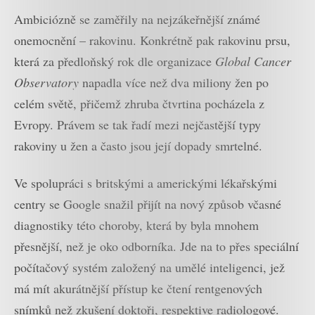
Ambiciózně se zaměřily na nejzákeřnější známé
onemocnění – rakovinu. Konkrétně pak rakovinu prsu,
která za předloňský rok dle organizace
Global Cancer
Observatory
napadla více než dva miliony žen po
celém světě, přičemž zhruba čtvrtina pocházela z
Evropy. Právem se tak řadí mezi nejčastější typy
rakoviny u žen a často jsou její dopady smrtelné.
Ve spolupráci s britskými a americkými lékařskými
centry se Google snažil přijít na nový způsob včasné
diagnostiky této choroby, která by byla mnohem
přesnější, než je oko odborníka. Jde na to přes speciální
počítačový systém založený na umělé inteligenci, jež
má mít akurátnější přístup ke čtení rentgenových
snímků než zkušení doktoři, respektive radiologové.