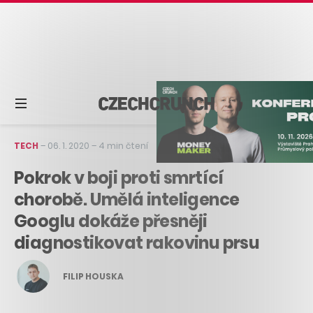
TECH
–
06. 1. 2020
–
4 min čtení
Pokrok v boji proti smrtící
chorobě. Umělá inteligence
Googlu dokáže přesněji
diagnostikovat rakovinu prsu
FILIP HOUSKA