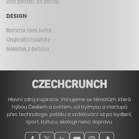
Dva golfisti, co pečou
DESIGN
Bomma není tichá
Originální hodinky
Nábytek z betonu
Hlavní zdroj inspirace. Věnujeme se tématům, která
hýbou Českem a světem, od byznysu a startupů
přes technologie, politiku a vzdělávání až po bydlení,
sport, kulturu, ekologii nebo dopravu.