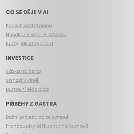
CO SE DĚJE V AI
Průšvih Anthtropicu
Nečekaný směr AI závodu
Kurzy, jak AI vypnout
INVESTICE
Sázka na Xerox
Strnad v Pirelli
Burzovní eldorádo
PŘÍBĚHY Z GASTRA
Boční projekt, co se zvrtnul
Francouzský šéfkuchař na Šumavě