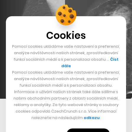
Cookies
Pomocí cookies ukládáme vaše nastavení a preferencí,
analýze návštěvnosti našich stránek, zprostředkování
funkcí sociálních médií a k personalizaci obsahu …
Číst
dále
Pomocí cookies ukládáme vaše nastavení a preferencí,
analýze návštěvnosti našich stránek, zprostředkování
funkcí sociálních médií a k personalizaci obsahu.
Informace o užívání našich stránek také dále sdílíme s
našimi obchodními partnery z oblasti sociálních médií,
reklamy a analytiky. Za tyto webové stránky a soubory
Odhalení rakoviny prsu umělou inteligencí
cookies odpovídá CzechCrunch s.r.o. Více informací
naleznete na následujícím
odkazu
.
„Nelze popírat to, že v některých případech se tyto
nástroje mýlí a někdy mají naprostou pravdu. Čistě z