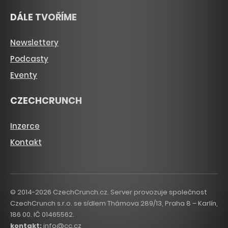
DÁLE TVOŘÍME
Newslettery
Podcasty
Eventy
CZECHCRUNCH
Inzerce
Kontakt
© 2014-2026 CzechCrunch.cz. Server provozuje společnost
CzechCrunch s.r.o. se sídlem Thámova 289/13, Praha 8 – Karlín,
186 00. IČ 01465562.
kontakt:
info@cc.cz