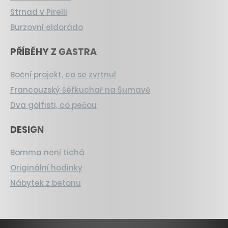
Strnad v Pirelli
Burzovní eldorádo
PŘÍBĚHY Z GASTRA
Boční projekt, co se zvrtnul
Francouzský šéfkuchař na Šumavě
Dva golfisti, co pečou
DESIGN
Bomma není tichá
Originální hodinky
Nábytek z betonu