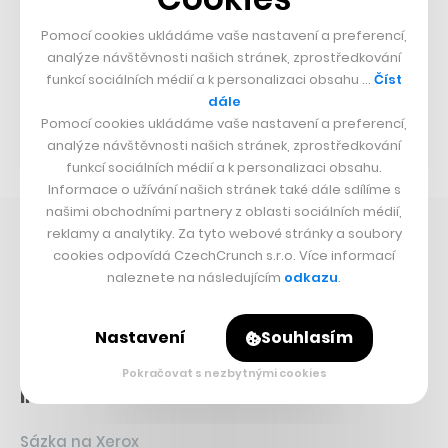
Web a sociální sítě:
Pomocí cookies ukládáme vaše nastavení a preferencí,
analýze návštěvnosti našich stránek, zprostředkování
funkcí sociálních médií a k personalizaci obsahu …
Číst
dále
Přejít na web
Pomocí cookies ukládáme vaše nastavení a preferencí,
analýze návštěvnosti našich stránek, zprostředkování
funkcí sociálních médií a k personalizaci obsahu.
Informace o užívání našich stránek také dále sdílíme s
našimi obchodními partnery z oblasti sociálních médií,
reklamy a analytiky. Za tyto webové stránky a soubory
CO SE DĚJE V AI
cookies odpovídá CzechCrunch s.r.o. Více informací
naleznete na následujícím
odkazu
.
Průšvih Anthtropicu
Nečekaný směr AI závodu
Nastavení
Souhlasím
Kurzy, jak AI vypnout
Pokračovat s nezbytnými cookies
INVESTICE
Sázka na Xerox