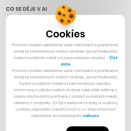
CO SE DĚJE V AI
Průšvih Anthtropicu
Cookies
Nečekaný směr AI závodu
Kurzy, jak AI vypnout
Pomocí cookies ukládáme vaše nastavení a preferencí,
analýze návštěvnosti našich stránek, zprostředkování
INVESTICE
funkcí sociálních médií a k personalizaci obsahu …
Číst
dále
Sázka na Xerox
Pomocí cookies ukládáme vaše nastavení a preferencí,
Strnad v Pirelli
analýze návštěvnosti našich stránek, zprostředkování
funkcí sociálních médií a k personalizaci obsahu.
Burzovní eldorádo
Informace o užívání našich stránek také dále sdílíme s
našimi obchodními partnery z oblasti sociálních médií,
PŘÍBĚHY Z GASTRA
reklamy a analytiky. Za tyto webové stránky a soubory
cookies odpovídá CzechCrunch s.r.o. Více informací
Boční projekt, co se zvrtnul
naleznete na následujícím
odkazu
.
Francouzský šéfkuchař na Šumavě
Dva golfisti, co pečou