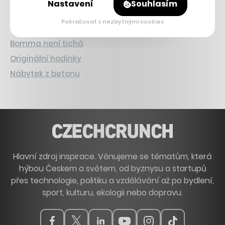
Nastavení
Souhlasím
DESIGN
Pokračovat s nezbytnými cookies
Bomma není tichá
Originální hodinky
Nábytek z betonu
Hlavní zdroj inspirace. Věnujeme se tématům, která
hýbou Českem a světem, od byznysu a startupů
přes technologie, politiku a vzdělávání až po bydlení,
sport, kulturu, ekologii nebo dopravu.