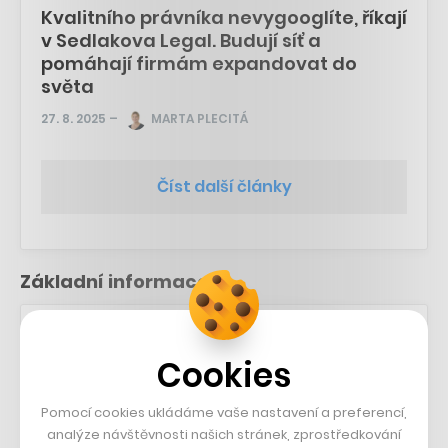
Kvalitního právníka nevygooglíte, říkají
v Sedlakova Legal. Budují síť a
pomáhají firmám expandovat do
světa
27. 8. 2025
–
MARTA PLECITÁ
Číst další články
Základní informace
Rok založení:
2016
Cookies
Sídlo:
Pomocí cookies ukládáme vaše nastavení a preferencí,
Brno (Česko)
analýze návštěvnosti našich stránek, zprostředkování