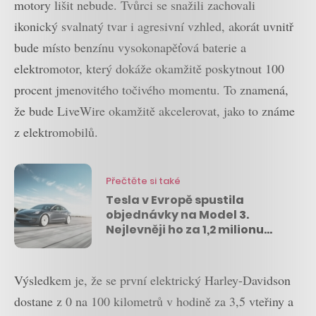
motory lišit nebude. Tvůrci se snažili zachovali
ikonický svalnatý tvar i agresivní vzhled, akorát uvnitř
bude místo benzínu vysokonapěťová baterie a
elektromotor, který dokáže okamžitě poskytnout 100
procent jmenovitého točivého momentu. To znamená,
že bude LiveWire okamžitě akcelerovat, jako to známe
z elektromobilů.
Přečtěte si také
Tesla v Evropě spustila
objednávky na Model 3.
Nejlevněji ho za 1,2 milionu
korun koupí Norové
Výsledkem je, že se první elektrický Harley-Davidson
dostane z 0 na 100 kilometrů v hodině za 3,5 vteřiny a