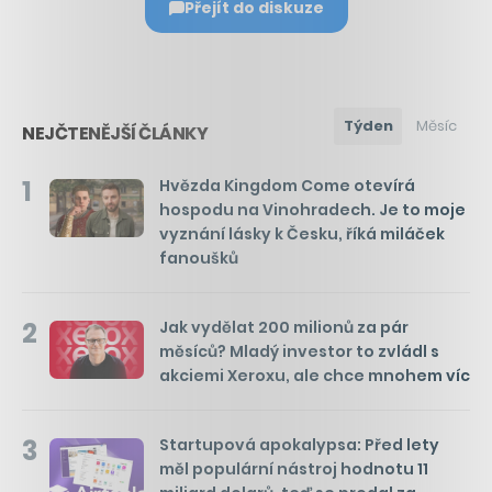
Přejít do diskuze
Týden
Měsíc
NEJČTENĚJŠÍ ČLÁNKY
1
Hvězda Kingdom Come otevírá
hospodu na Vinohradech. Je to moje
vyznání lásky k Česku, říká miláček
fanoušků
2
Jak vydělat 200 milionů za pár
měsíců? Mladý investor to zvládl s
akciemi Xeroxu, ale chce mnohem víc
3
Startupová apokalypsa: Před lety
měl populární nástroj hodnotu 11