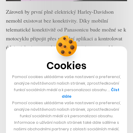
Zároveň by první plně elektrický Harley-Davidson
nemohl existovat bez konektivity. Díky mobilní
telematické konektivitě od Panasonicu bude možné se k
motocyklu připojit přes mobilní aplikaci a kontrolovat
údaje, jako je stav nabití baterie, pozice motocyklu,
nebo například zapínat bezpečnostní výstrahy.
Cookies
Harley-Davidson LiveWire se začne letos v srpnu
Pomocí cookies ukládáme vaše nastavení a preferencí,
prodávat ve Spojených státech a na vybraných trzích v
analýze návštěvnosti našich stránek, zprostředkování
západní Evropě. Později by se měl rozšířit také do
funkcí sociálních médií a k personalizaci obsahu …
Číst
dále
dalších zemí, ale kdy se objeví v České republice,
Pomocí cookies ukládáme vaše nastavení a preferencí,
zatím není jasné, stejně jako není známá evropská cena,
analýze návštěvnosti našich stránek, zprostředkování
která bude pravděpodobně o něco vyšší než výše
funkcí sociálních médií a k personalizaci obsahu.
Informace o užívání našich stránek také dále sdílíme s
uvedená americká.
našimi obchodními partnery z oblasti sociálních médií,