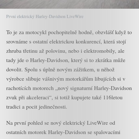
První elektrický Harley-Davidson LiveWire
To je za motocykl pochopitelně hodně, obzvlášť když to
srovnáme s ostatní elektrickou konkurencí, která stojí
zhruba třetinu až polovinu, nebo i elektromobily, ale
tady jde o Harley-Davidson, který si to zkrátka může
dovolit. Spolu s úplně novým zážitkem, u něhož
výrobce slibuje vášnivým motorkářům libujících si v
rachotících motorech „nový signaturní Harley-Davidson
zvuk při akceleraci“, si totiž kupujete také 116letou
tradici a pocit jedinečnosti.
Na první pohled se nový elektrický LiveWire od
ostatních motorek Harley-Davidson se spalovacími