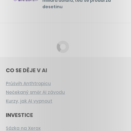
miliard dolarů, teď se prodal za
desetinu
CO SE DĚJE V AI
Průšvih Anthtropicu
Nečekaný směr AI závodu
Kurzy, jak AI vypnout
INVESTICE
Sázka na Xerox