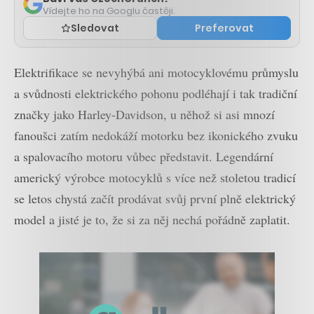
Vídejte ho na Googlu častěji.
Sledovat
Preferovat
Elektrifikace se nevyhýbá ani motocyklovému průmyslu
a svůdnosti elektrického pohonu podléhají i tak tradiční
značky jako Harley-Davidson, u něhož si asi mnozí
fanoušci zatím nedokáží motorku bez ikonického zvuku
a spalovacího motoru vůbec představit. Legendární
americký výrobce motocyklů s více než stoletou tradicí
se letos chystá začít prodávat svůj první plně elektrický
model a jisté je to, že si za něj nechá pořádně zaplatit.