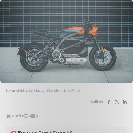
První elektrický Harley-Davidson LiveWire
Sdílet
Uložit
0
0
Zobrazit
komentáře
Baví vás CzechCrunch?