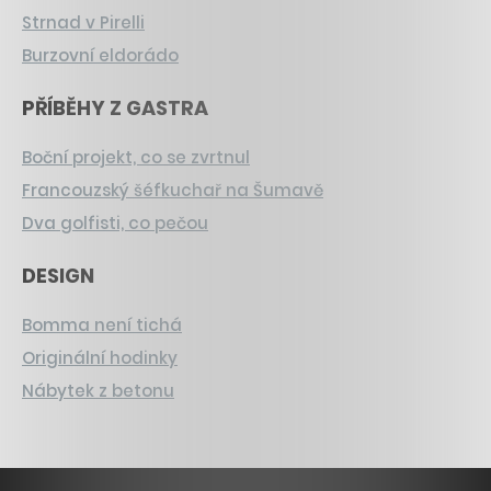
Strnad v Pirelli
Burzovní eldorádo
PŘÍBĚHY Z GASTRA
Boční projekt, co se zvrtnul
Francouzský šéfkuchař na Šumavě
Dva golfisti, co pečou
DESIGN
Bomma není tichá
Originální hodinky
Nábytek z betonu