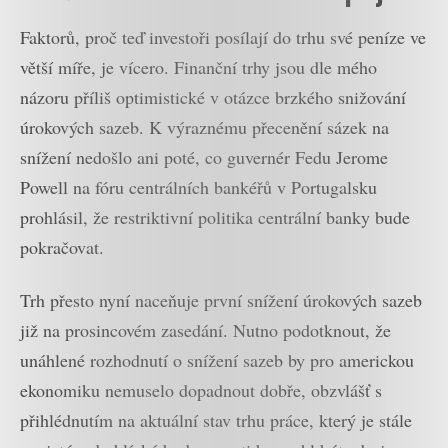
Faktorů, proč teď investoři posílají do trhu své peníze ve
větší míře, je vícero. Finanční trhy jsou dle mého
názoru příliš optimistické v otázce brzkého snižování
úrokových sazeb. K výraznému přecenění sázek na
snížení nedošlo ani poté, co guvernér Fedu Jerome
Powell na fóru centrálních bankéřů v Portugalsku
prohlásil, že restriktivní politika centrální banky bude
pokračovat.
Trh přesto nyní naceňuje první snížení úrokových sazeb
již na prosincovém zasedání. Nutno podotknout, že
unáhlené rozhodnutí o snížení sazeb by pro americkou
ekonomiku nemuselo dopadnout dobře, obzvlášť s
přihlédnutím na aktuální stav trhu práce, který je stále