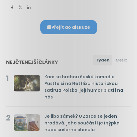
Přejít do diskuze
Týden
Měsíc
NEJČTENĚJŠÍ ČLÁNKY
1
Kam se hrabou české komedie.
Pusťte si na Netflixu historickou
satiru z Polska, její humor platí i na
nás
2
Je libo zámek? U Žatce se jeden
prodává, jeho součástí je i sýpka
nebo sušárna chmele