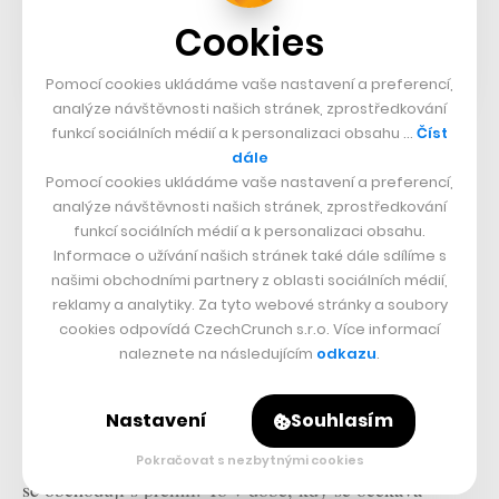
Cookies
Pomocí cookies ukládáme vaše nastavení a preferencí,
analýze návštěvnosti našich stránek, zprostředkování
funkcí sociálních médií a k personalizaci obsahu …
Číst
dále
Z pohledu investorů, kteří se pohybují na akciových
Pomocí cookies ukládáme vaše nastavení a preferencí,
trzích, je nicméně jedním z důležitých faktorů samotná
analýze návštěvnosti našich stránek, zprostředkování
valuace firmy, která teď dosahuje rekordních a
funkcí sociálních médií a k personalizaci obsahu.
Informace o užívání našich stránek také dále sdílíme s
závratných výšin. A ta je podle mého názoru aktuálně
našimi obchodními partnery z oblasti sociálních médií,
vůbec nejproblematičtější. Apple se nyní prodává za
reklamy a analytiky. Za tyto webové stránky a soubory
téměř 33násobek svých čistých zisků, zatímco akciový
cookies odpovídá CzechCrunch s.r.o. Více informací
naleznete na následujícím
odkazu
.
index S&P 500 dosahuje poměru P/E na úrovni 20.
Nastavení
Souhlasím
Vysoký poměr P/E indikuje, že aktuální cena je
vzhledem k očekávaným ziskům příliš vysoká a akcie
Pokračovat s nezbytnými cookies
se obchodují s prémií. To v době, kdy se očekává