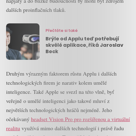
napjatý a do blízké budoucnosti by mohl být zdrojem
dalších proinflačních tlaků.
Přečtěte si také
Brýle od Applu teď potřebují
skvělé aplikace, říká Jaroslav
Beck
Druhým výrazným faktorem růstu Applu i dalších
technologických firem je narativ kolem umělé
inteligence. Také Apple se svezl na této vlně, byť
veřejně o umělé inteligenci jako takové mluví z
největších technologických hráčů nejméně. Jeho
očekávaný
headset Vision Pro pro rozšířenou a virtuální
realitu
využívá mimo dalších technologií i právě řadu