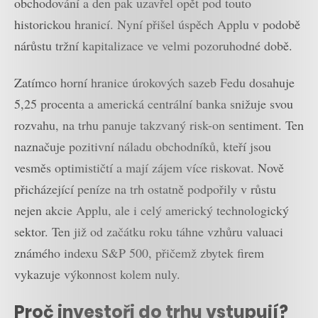
obchodování a den pak uzavřel opět pod touto
historickou hranicí. Nyní přišel úspěch Applu v podobě
nárůstu tržní kapitalizace ve velmi pozoruhodné době.
Zatímco horní hranice úrokových sazeb Fedu dosahuje
5,25 procenta a americká centrální banka snižuje svou
rozvahu, na trhu panuje takzvaný risk-on sentiment. Ten
naznačuje pozitivní náladu obchodníků, kteří jsou
vesměs optimističtí a mají zájem více riskovat. Nově
přicházející peníze na trh ostatně podpořily v růstu
nejen akcie Applu, ale i celý americký technologický
sektor. Ten již od začátku roku táhne vzhůru valuaci
známého indexu S&P 500, přičemž zbytek firem
vykazuje výkonnost kolem nuly.
Proč investoři do trhu vstupují?