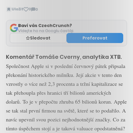
Uložit
0
0
Zobrazit
komentáře
Baví vás CzechCrunch?
Vídejte ho na Googlu častěji.
Sledovat
Preferovat
Komentář Tomáše Cverny, analytika XTB.
Společnost Apple si v poslední červnový pátek připsala
překonání historického milníku. Její akcie v tento den
vzrostly o více než 2,3 procenta a tržní kapitalizace se
tak přehoupla přes hranici tří bilionů amerických
dolarů. To je v přepočtu zhruba 65 bilionů korun. Apple
se tak stal první firmou na světě, které se to podařilo. A
navíc upevnil svou pozici nejhodnotnější značky. Co za
tímto úspěchem stojí a je taková valuace opodstatněná?