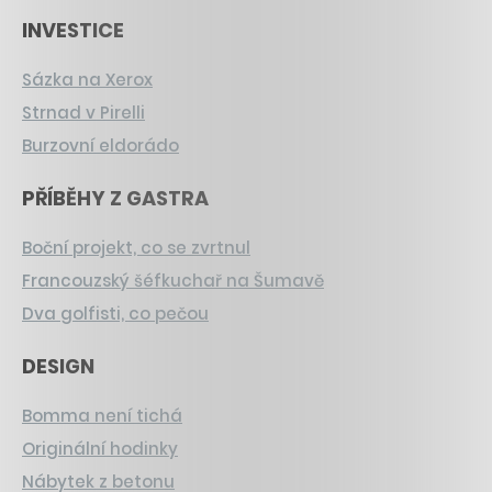
INVESTICE
Sázka na Xerox
Strnad v Pirelli
Burzovní eldorádo
PŘÍBĚHY Z GASTRA
Boční projekt, co se zvrtnul
Francouzský šéfkuchař na Šumavě
Dva golfisti, co pečou
DESIGN
Bomma není tichá
Originální hodinky
Nábytek z betonu