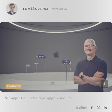
TOMÁŠ CVERNA
–
analytik XTB
KOMENTÁŘ
Šéf Applu Tim Cook a brýle Apple Vision Pro
Sdílet