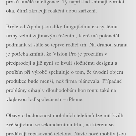
prvků umělé inteligence. Ty například snímají zornici
oka, čímž zkracují reakční dobu zařízení.
Brýle od Applu jsou díky fungujícímu ekosystému
firmy velmi zajímavým řešením, které má potenciál
podmanit si stále se teprve rodící trh. Na druhou stranu
je potřeba zmínit, že Vision Pro je prozatím v
předprodeji a již nyní se kvůli složitému designu a
potížím při výrobě spekuluje o tom, že úvodní objem
produkce bude menší, než firma plánovala. Případné
problémy číhají v dlouhodobém horizontu také na
vlajkovou loď společnosti – iPhone.
Obavy o budoucnost mobilních telefonů lze mít kvůli
zvětšujícímu se sekundárnímu trhu, na kterém se
prodávají repasované telefony. Navíc nové mobily jsou