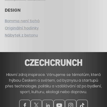
DESIGN
Bomma není tichá
Originální hodinky
Nábytek z betonu
Hlavní zdroj inspirace. Věnujeme se tématům, která
hýbou Českem a světem, od byznysu a startupů
přes technologie, politiku a vzdělávání až po bydlení,
sport, kulturu, ekologii nebo dopravu.