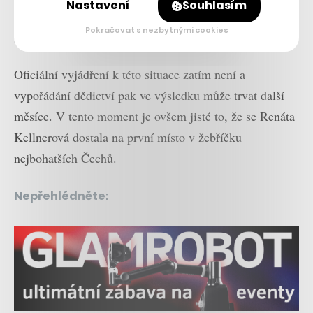
Nastavení
Souhlasím
telekomunikací, médií, biotechnologií i nemovitostí či
Pokračovat s nezbytnými cookies
strojírenství, je zatím nejasné.
Oficiální vyjádření k této situace zatím není a
vypořádání dědictví pak ve výsledku může trvat další
měsíce. V tento moment je ovšem jisté to, že se Renáta
Kellnerová dostala na první místo v žebříčku
nejbohatších Čechů.
Nepřehlédněte: