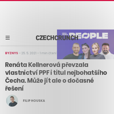
BYZNYS
–
25. 5. 2021
–
1 min čtení
Renáta Kellnerová převzala
vlastnictví PPF i titul nejbohatšího
Čecha. Může jít ale o dočasné
řešení
FILIP HOUSKA