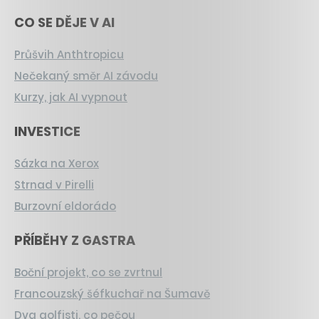
CO SE DĚJE V AI
Průšvih Anthtropicu
Nečekaný směr AI závodu
Kurzy, jak AI vypnout
INVESTICE
Sázka na Xerox
Strnad v Pirelli
Burzovní eldorádo
PŘÍBĚHY Z GASTRA
Boční projekt, co se zvrtnul
Francouzský šéfkuchař na Šumavě
Dva golfisti, co pečou