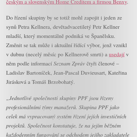
českým a slovenským Home Creditem a firmou Benxy
.
Do řízení skupiny by se totiž mohl zapojit i jeden ze
synů Petra Kellnera, devětadvacetiletý Petr Kellner
mladší, který momentálně podniká ve Španělsku.
Změnit se tak může i aktuální řídící výbor, jenž vznikl
v dubnu (necelý měsíc po Kellnerově smrti) a
usedají
v
něm podle informací
Seznam Zpráv
čtyři členové –
Ladislav Bartoníček, Jean-Pascal Duvieusart, Kateřina
Jirásková a Tomáš Brzobohatý.
„Jednotlivé společnosti skupiny PPF jsou řízeny
profesionálními týmy manažerů. Skupina PPF jako
celek má vypracovaný systém řízení jejích investičních
projektů. Společnost konstatuje, že na jejím běžném
každodenním fungování se odchodem jejího zakladatele