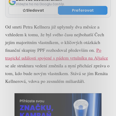
Vídejte ho na Googlu častěji.
Sledovat
Preferovat
Od smrti Petra Kellnera již uplynuly dva měsíce a
vzhledem k tomu, že byl svého času nejbohatší Čech
jejím majoritním vlastníkem, o klíčových otázkách
finanční skupiny PPF rozhodoval především on.
Po
tragické události spojené s pádem vrtulníku na Aljašce
se ale struktura vedení změnila a nyní přichází zpráva o
tom, kdo bude novým vlastníkem. Stává se jím Renáta
Kellnerová, vdova po zesnulém miliardáři.