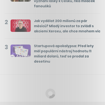
vyznání lásky k Česku, říká miláček
fanoušků
2
Jak vydělat 200 milionů za pár
měsíců? Mladý investor to zvládl s
akciemi Xeroxu, ale chce mnohem víc
3
Startupová apokalypsa: Před lety
měl populární nástroj hodnotu 11
miliard dolarů, teď se prodal za
desetinu