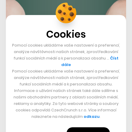
Cookies
Pomocí cookies ukládáme vaše nastavení a preferencí,
analýze návštěvnosti našich stránek, zprostředkování
funkcí sociálních médií a k personalizaci obsahu …
Číst
dále
Pomocí cookies ukládáme vaše nastavení a preferencí,
analýze návštěvnosti našich stránek, zprostředkování
funkcí sociálních médií a k personalizaci obsahu.
Majitel PPF zemřel bez závěti. A tak pozůstalost, jejíž
Informace o užívání našich stránek také dále sdílíme s
výši časopis Forbes
vypočetl
na 293 miliard korun,
našimi obchodními partnery z oblasti sociálních médií,
zdědí manželka a čtyři děti: syn Petr z Kellnerova
reklamy a analytiky. Za tyto webové stránky a soubory
cookies odpovídá CzechCrunch s.r.o. Více informací
prvního manželství, dcera Anna a její dvě nezletilé
naleznete na následujícím
odkazu
.
sestry. Zda nastane přerozdělení podílů masivní
finanční skupiny, která investuje do finančních služeb,