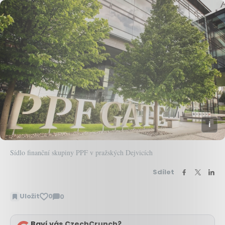
Sídlo finanční skupiny PPF v pražských Dejvicích
Sdílet
Uložit
0
0
Zobrazit
komentáře
Baví vás CzechCrunch?