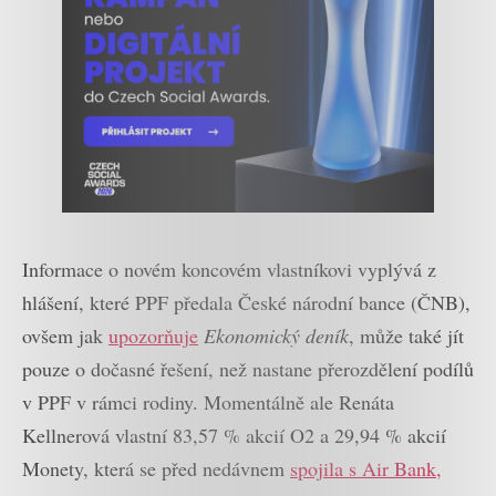
Informace o novém koncovém vlastníkovi vyplývá z
hlášení, které PPF předala České národní bance (ČNB),
ovšem jak
upozorňuje
Ekonomický deník
, může také jít
pouze o dočasné řešení, než nastane přerozdělení podílů
v PPF v rámci rodiny. Momentálně ale Renáta
Kellnerová vlastní 83,57 % akcií O2 a 29,94 % akcií
Monety, která se před nedávnem
spojila s Air Bank,