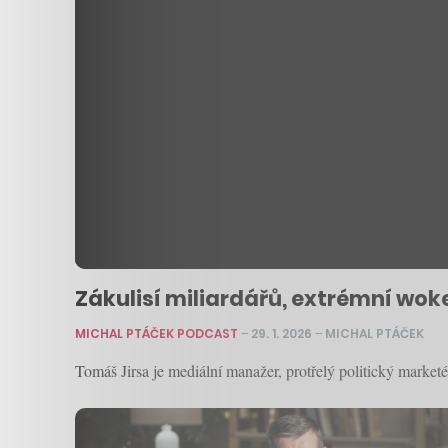
Zákulisí miliardářů, extrémní woke, 
MICHAL PTÁČEK PODCAST
–
29. 1. 2026
–
MICHAL PTÁČEK
Tomáš Jirsa je mediální manažer, protřelý politický market