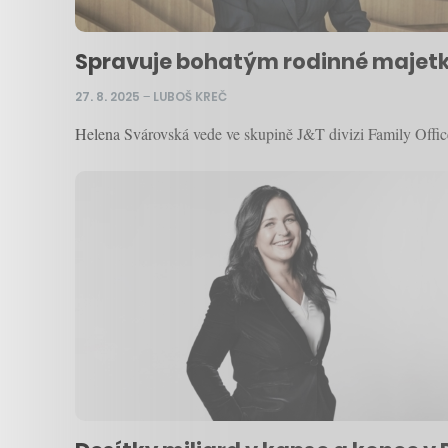
Spravuje bohatým rodinné majetky a
27. 8. 2025
–
LUBOŠ KREČ
Helena Svárovská vede ve skupině J&T divizi Family Office,