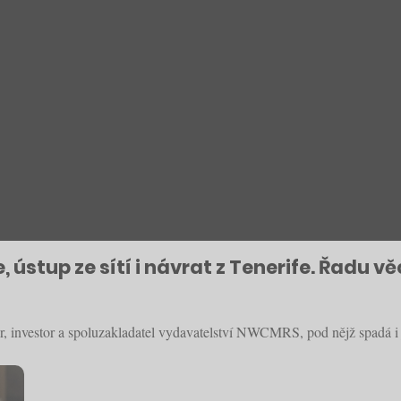
ústup ze sítí i návrat z Tenerife. Řadu věc
ér, investor a spoluzakladatel vydavatelství NWCMRS, pod nějž spadá i