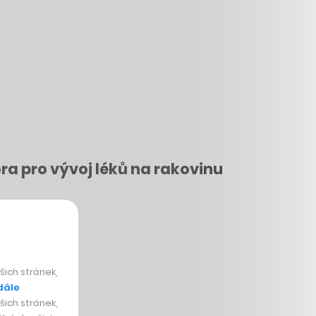
ora pro vývoj léků na rakovinu
ží po investorech.
ich stránek,
dále
ich stránek,