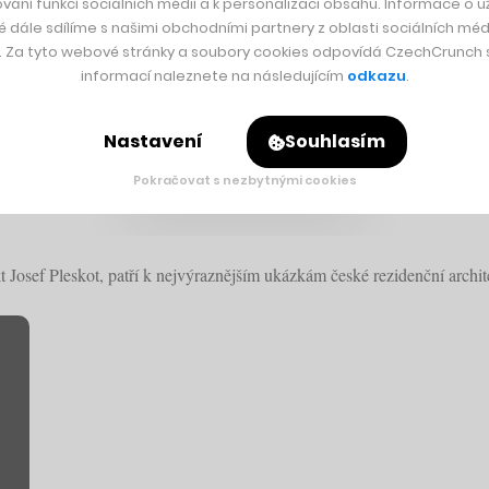
vání funkcí sociálních médií a k personalizaci obsahu. Informace o už
é dále sdílíme s našimi obchodními partnery z oblasti sociálních médi
y. Za tyto webové stránky a soubory cookies odpovídá CzechCrunch s.
informací naleznete na následujícím
odkazu
.
Nastavení
Souhlasím
Pokračovat s nezbytnými cookies
erou navrhl Josef Pleskot. Cena? 50 milion
 Josef Pleskot, patří k nejvýraznějším ukázkám české rezidenční archite