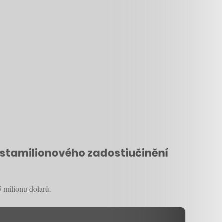
a stamilionového zadostiučinění
5 milionu dolarů.