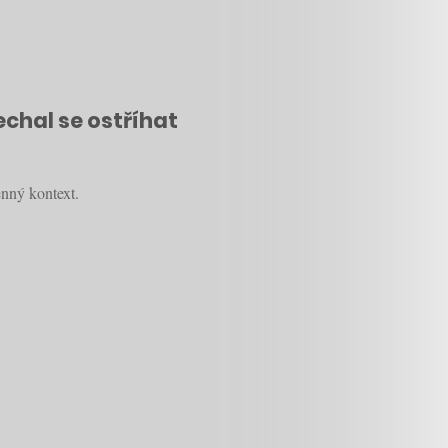
echal se ostříhat
enný kontext.