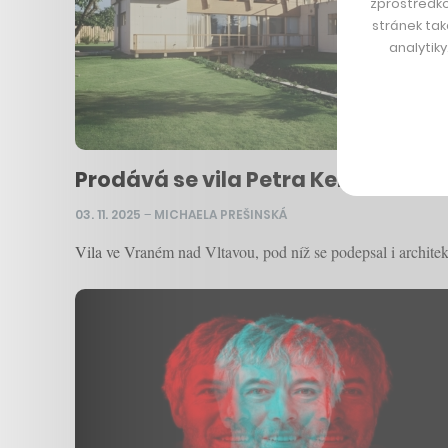
zprostředko
stránek tak
analytik
Prodává se vila Petra Kellnera, kt
03. 11. 2025
–
MICHAELA PREŠINSKÁ
Vila ve Vraném nad Vltavou, pod níž se podepsal i architekt