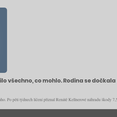
zilo všechno, co mohlo. Rodina se dočkal
uho. Po pěti týdnech líčení přiznal Renátě Kellnerové náhradu škody 7,