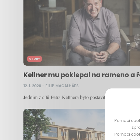
STORY
Kellner mu poklepal na rameno a ře
12. 1. 2026
–
FILIP MAGALHÃES
Jedním z cílů Petra Kellnera bylo postavit v Česku firmu, k
Pomocí cook
zpro
Pomocí cook