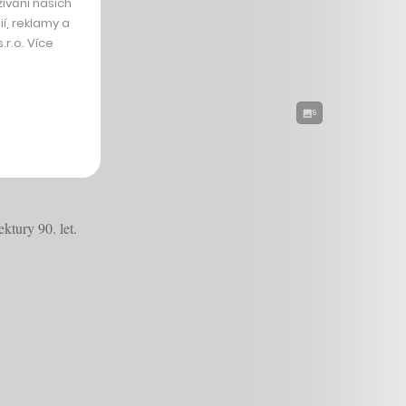
ívání našich
í, reklamy a
r.o. Více
5
ů korun
ktury 90. let.