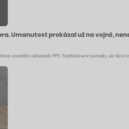
nera. Umanutost prokázal už na vojně, nen
života zesnulého zakladatele PPF. Nepřináší nové poznatky, ale dává c