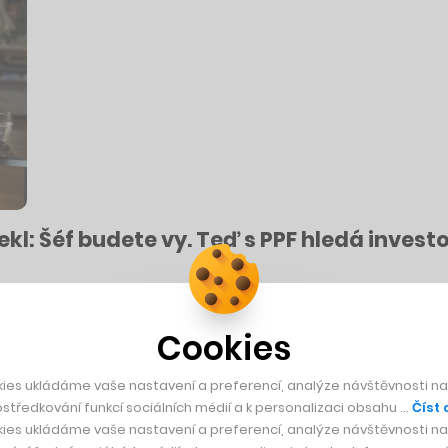
kl: Šéf budete vy. Teď s PPF hledá invest
terá bude vyvíjet onkologické léky. Sotio se nyní podle jeho šéfa poohlí
Cookies
ies ukládáme vaše nastavení a preferencí, analýze návštěvnosti naš
středkování funkcí sociálních médií a k personalizaci obsahu …
Číst 
ies ukládáme vaše nastavení a preferencí, analýze návštěvnosti naš