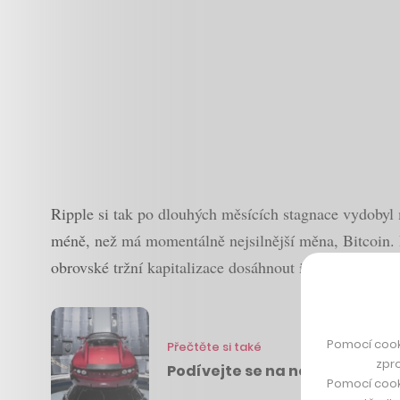
Ripple si tak po dlouhých měsících stagnace vydobyl m
méně, než má momentálně nejsilnější měna, Bitcoin.
obrovské tržní kapitalizace dosáhnout i přes nízkou c
Pomocí cook
Přečtěte si také
zpro
Podívejte se na novou raketu 
Pomocí cook