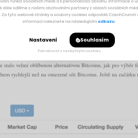
vání funkcí sociálních médií a k personalizaci obsahu. Informace o už
é dále sdílíme s našimi obchodními partnery z oblasti sociálních médi
y. Za tyto webové stránky a soubory cookies odpovídá CzechCrunch s.
informací naleznete na následujícím
odkazu
.
s. Vyzkoušeli jsme Galaxy Z Fold8
Nastavení
Souhlasím
Pokračovat s nezbytnými cookies
e stalo velmi oblíbenou alternativou Bitcoinu, jak pro výběr 
nohem rychlejší než na omezené síti Bitcoinu. Ještě na začátku