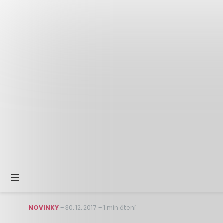
NOVINKY
–
30. 12. 2017
–
1 min čtení