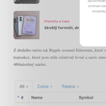
zprostředko
stránek tak
analytik
Přečtěte si také
Skvělý formát, drahý kompromi
Z druhého místa tak Ripple sesunul Ethereum, které s
transakce, které jsou stále relativně levné a navíc m
460násobný nárůst.