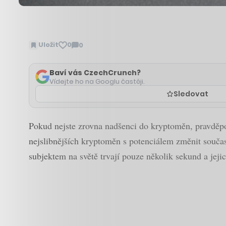
Uložit
0
0
Zobrazit
komentáře
Baví vás CzechCrunch?
Vídejte ho na Googlu častěji.
Sledovat
Pokud nejste zrovna nadšenci do kryptoměn, pravděpodo
nejslibnějších kryptoměn s potenciálem změnit současn
subjektem na světě trvají pouze několik sekund a jeji