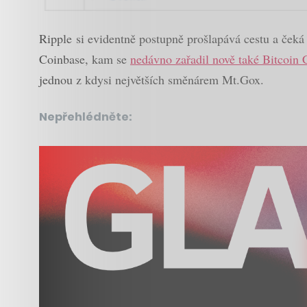
Ripple si evidentně postupně prošlapává cestu a čeká
Coinbase, kam se
nedávno zařadil nově také Bitcoin 
jednou z kdysi největších směnárem Mt.Gox.
Nepřehlédněte: