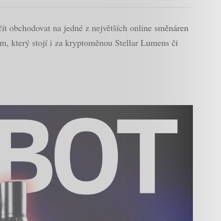
čít obchodovat na jedné z největších online směnáren
m, který stojí i za kryptoměnou Stellar Lumens či