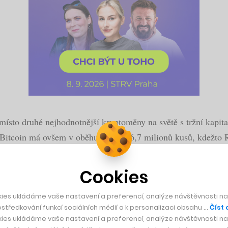
ísto druhé nejhodnotnější kryptoměny na světě s tržní kapital
 Bitcoin má ovšem v oběhu pouze 16,7 milionů kusů, kdežto 
enu $2.74 za jeden kus.
Cookies
ies ukládáme vaše nastavení a preferencí, analýze návštěvnosti naš
středkování funkcí sociálních médií a k personalizaci obsahu …
Číst 
SpaceX, která má již příští měsíc na Mars poslat Tes
ies ukládáme vaše nastavení a preferencí, analýze návštěvnosti naš