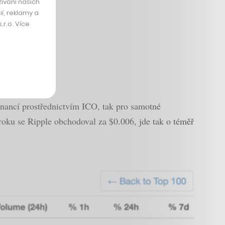
ívání našich
í, reklamy a
r.o. Více
financí prostřednictvím ICO, tak pro samotné
 roku se Ripple obchodoval za $0.006, jde tak o téměř