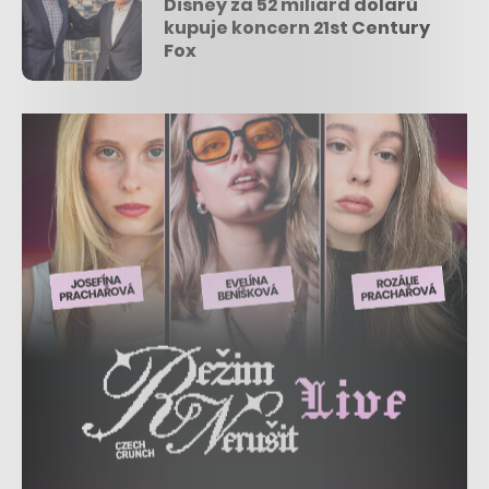
Disney za 52 miliard dolarů
kupuje koncern 21st Century
Fox