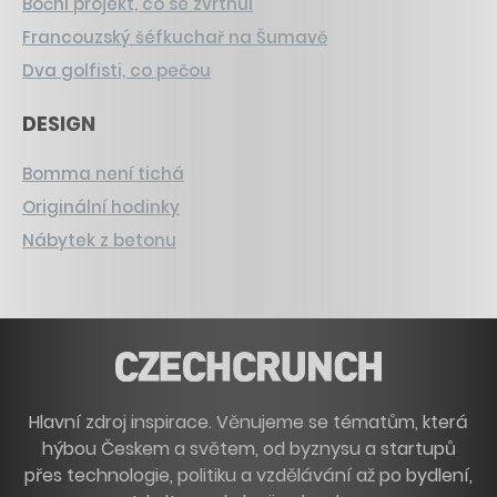
Boční projekt, co se zvrtnul
Francouzský šéfkuchař na Šumavě
Dva golfisti, co pečou
DESIGN
Bomma není tichá
Originální hodinky
Nábytek z betonu
Hlavní zdroj inspirace. Věnujeme se tématům, která
hýbou Českem a světem, od byznysu a startupů
přes technologie, politiku a vzdělávání až po bydlení,