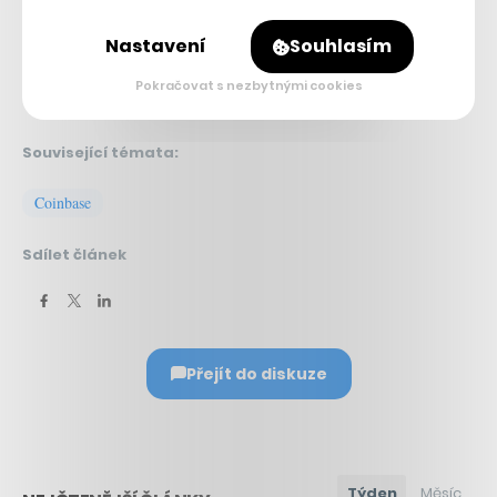
Nastavení
Souhlasím
Pokračovat s nezbytnými cookies
Související témata:
Coinbase
Sdílet článek
Přejít do diskuze
Týden
Měsíc