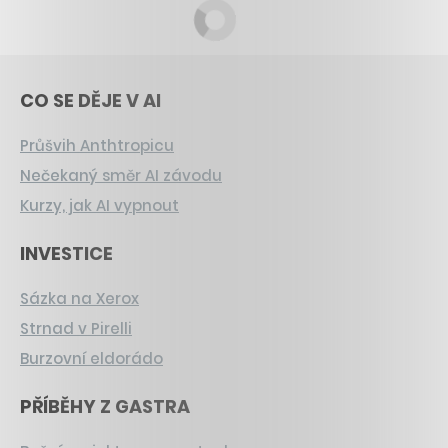
CO SE DĚJE V AI
Průšvih Anthtropicu
Nečekaný směr AI závodu
Kurzy, jak AI vypnout
INVESTICE
Sázka na Xerox
Strnad v Pirelli
Burzovní eldorádo
PŘÍBĚHY Z GASTRA