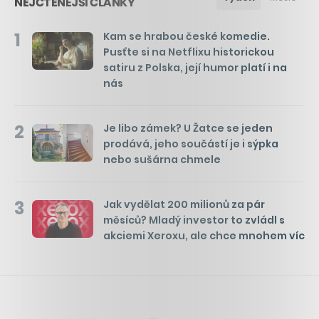
NEJČTENĚJŠÍ ČLÁNKY
1
Kam se hrabou české komedie.
Pusťte si na Netflixu historickou
satiru z Polska, její humor platí i na
nás
2
Je libo zámek? U Žatce se jeden
prodává, jeho součástí je i sýpka
nebo sušárna chmele
3
Jak vydělat 200 milionů za pár
měsíců? Mladý investor to zvládl s
akciemi Xeroxu, ale chce mnohem víc