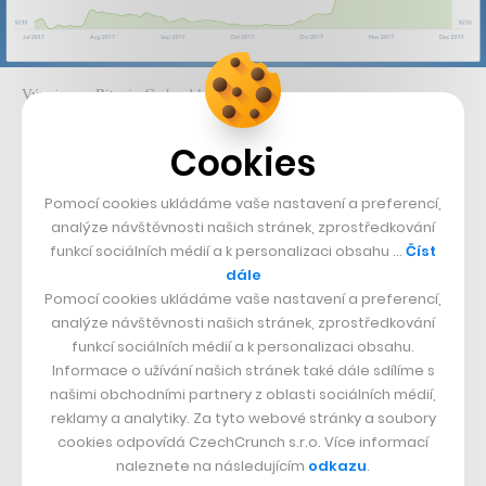
Vývoj ceny Bitcoin Cash od letošního léta
Coinbase na příští rok zároveň chystá podporu dalších
Cookies
měn – prozatím ovšem nebylo přesně ohlášeno kterých.
Pomocí cookies ukládáme vaše nastavení a preferencí,
Mezi horkými kandidáty je například Ripple či Dash,
analýze návštěvnosti našich stránek, zprostředkování
kryptoměny které mají nastavit nový standard v
funkcí sociálních médií a k personalizaci obsahu …
Číst
dále
běžných platbách. Na další oznámení si budeme ovšem
Pomocí cookies ukládáme vaše nastavení a preferencí,
muset počkat ještě minimálně několik týdnů, spíše
analýze návštěvnosti našich stránek, zprostředkování
měsíců.
funkcí sociálních médií a k personalizaci obsahu.
Informace o užívání našich stránek také dále sdílíme s
našimi obchodními partnery z oblasti sociálních médií,
Nepřehlédněte:
reklamy a analytiky. Za tyto webové stránky a soubory
cookies odpovídá CzechCrunch s.r.o. Více informací
naleznete na následujícím
odkazu
.