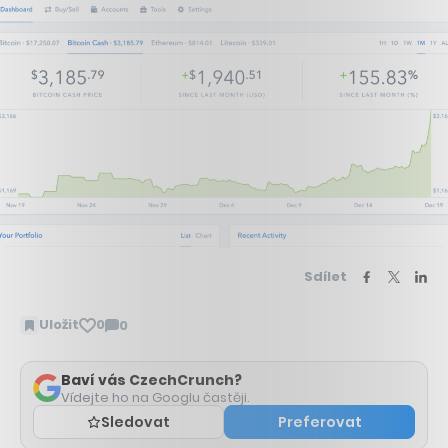
Sdílet
Uložit
0
0
Zobrazit
komentáře
Baví vás CzechCrunch?
Vídejte ho na Googlu častěji.
Sledovat
Preferovat