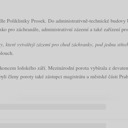
e Polikliniky Prosek. Do administrativně-technické budovy b
isko pro záchranáře, administrativní zázemí a také zařízení pr
které vytvářejí zázemí pro chod záchranky, pod jednu střechu,
olouch.
koncem loňského září. Mezinárodní porota vybírala z devatená
 byli členy poroty také zástupci magistrátu a městské části Pr