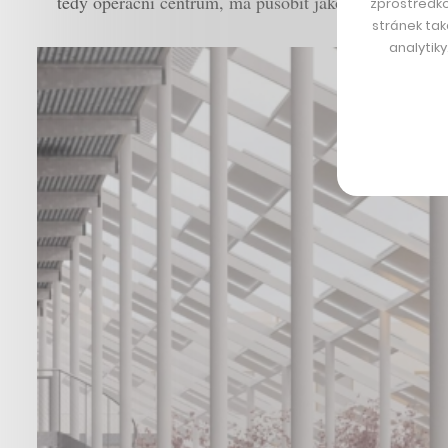
tedy operační centrum, má působit jako maják nad m
zprostředko
stránek tak
analytik