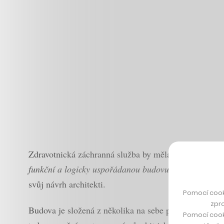
Zdravotnická záchranná služba by měla najít nový do
funkční a logicky uspořádanou budovu, která současně
svůj návrh architekti.
Pomocí cook
zpro
Budova je složená z několika na sebe položených bloků
Pomocí cook