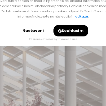
ěstem.
vání funkcí sociálních médií a k personalizaci obsahu. Informace o už
é dále sdílíme s našimi obchodními partnery z oblasti sociálních médi
y. Za tyto webové stránky a soubory cookies odpovídá CzechCrunch s.
informací naleznete na následujícím
odkazu
.
Nastavení
Souhlasím
Pokračovat s nezbytnými cookies