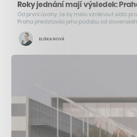
Roky jednání mají výsledek: Pra
Od první úvahy, že by mělo vzniknout sídlo pr
Praha představila jeho podobu od slovenskéh
ELIŠKA NOVÁ