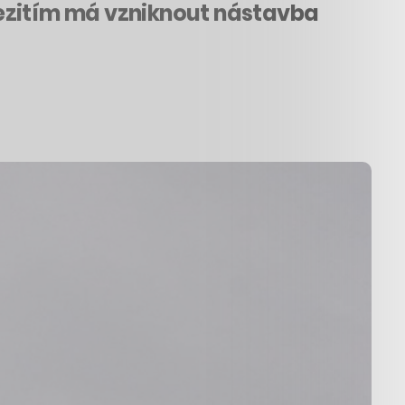
Mezitím má vzniknout nástavba