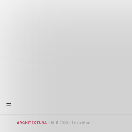
ARCHITEKTURA
–
16. 11. 2023
–
1 min čtení