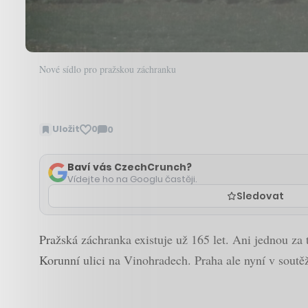
Nové sídlo pro pražskou záchranku
Uložit
0
0
Zobrazit
komentáře
Baví vás CzechCrunch?
Vídejte ho na Googlu častěji.
Sledovat
Pražská záchranka existuje už 165 let. Ani jednou za 
Korunní ulici na Vinohradech. Praha ale nyní v soutěž