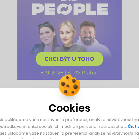
mov na pražském Proseku. A to v domě, který navrhlo bratisla
Cookies
 poskytuje svým zaměstnancům prostory a prostředí pro odpoči
ies ukládáme vaše nastavení a preferencí, analýze návštěvnosti naš
středkování funkcí sociálních médií a k personalizaci obsahu …
Číst 
. Ty mají rozdílnou šířku, což vytváří prostor pro vznik velko
ies ukládáme vaše nastavení a preferencí, analýze návštěvnosti naš