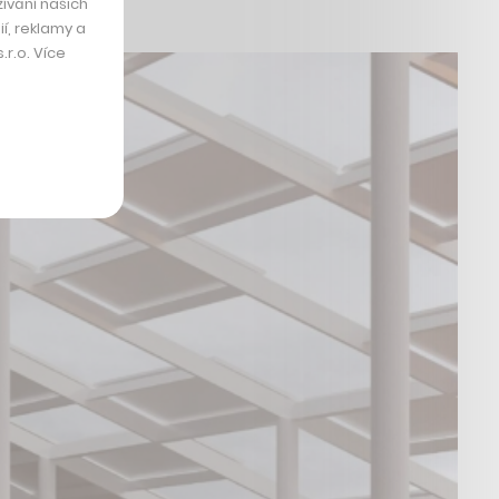
ívání našich
í, reklamy a
r.o. Více