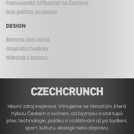
Francouzský šéfkuchař na Šumavě
Dva golfisti, co pečou
DESIGN
Bomma není tichá
Originální hodinky
Nábytek z betonu
Hlavní zdroj inspirace. Věnujeme se tématům, která
hýbou Českem a světem, od byznysu a startupů
přes technologie, politiku a vzdělávání až po bydlení,
sport, kulturu, ekologii nebo dopravu.