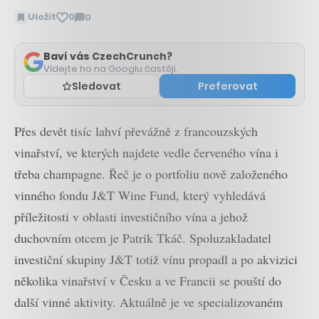
Uložit
0
0
Zobrazit
komentáře
Baví vás CzechCrunch?
Vídejte ho na Googlu častěji.
Sledovat
Preferovat
Přes devět tisíc lahví převážně z francouzských
vinařství, ve kterých najdete vedle červeného vína i
třeba champagne. Řeč je o portfoliu nově založeného
vinného fondu J&T Wine Fund, který vyhledává
příležitosti v oblasti investičního vína a jehož
duchovním otcem je Patrik Tkáč. Spoluzakladatel
investiční skupiny J&T totiž vínu propadl a po akvizici
několika vinařství v Česku a ve Francii se pouští do
další vinné aktivity. Aktuálně je ve specializovaném