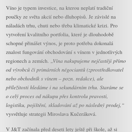
Víno je typem investice, na kterou neplatí tradiční
poučky ze světa akcií nebo dluhopisů. Je závislé na
náladách trhu, chuti nebo třeba klimatické krizi. Pro
vytvoření kvalitního portfolia, které je dlouhodobě
schopné přinášet výnos, je proto potřeba dokonalá
znalost fungování obchodování s vínem v jednotlivých
regionech a zemích.
„Vína nakupujeme nejčastěji přímo
od výrobců či primárních négociantů (zprostředkovatel
nebo obchodník s vínem – pozn. redakce), ale
příležitosti hledáme i na sekundárním trhu. Staráme se
o celý proces od nákupu přes kontrolu pravosti,
logistiku, pojištění, skladování až po následný prodej,“
vysvětluje strategii Miroslava Kučeráková.
V J&T začínala před deseti lety ještě při škole, až si