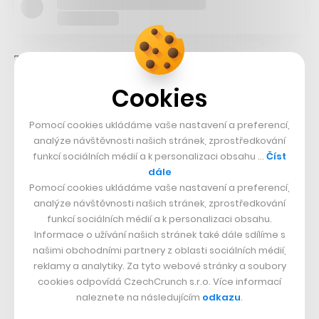
To, co začalo jako hobby, dnes tvoří další z pilířů
investiční skupiny J&T, která pro vinařský byznys jako
Cookies
celek založila J&T Wine Holding. Do něj dnes patří
stoprocentní podíly
v jihomoravském Wine Resortu
Pomocí cookies ukládáme vaše nastavení a preferencí,
analýze návštěvnosti našich stránek, zprostředkování
Pouzdřany
a tamním vinařství Kolby, které
loni díky
funkcí sociálních médií a k personalizaci obsahu …
Číst
rekonstrukci získalo úplně novou tvář
, nebo v
dále
pálavském vinařství Reisten,
jež se nachází na úpatí
Pomocí cookies ukládáme vaše nastavení a preferencí,
analýze návštěvnosti našich stránek, zprostředkování
vrcholu Děvín v Pavlově
. Vedle toho do vinařského
funkcí sociálních médií a k personalizaci obsahu.
holdingu J&T patří také osmdesátiprocentní podíl v
Informace o užívání našich stránek také dále sdílíme s
Château Teyssier ve francouzské obci Vignonet, včetně
našimi obchodními partnery z oblasti sociálních médií,
reklamy a analytiky. Za tyto webové stránky a soubory
podílu v distribuční síti. Pro Patrika Tkáče přitom víno
cookies odpovídá CzechCrunch s.r.o. Více informací
svým způsobem symbolizuje svobodu.
naleznete na následujícím
odkazu
.