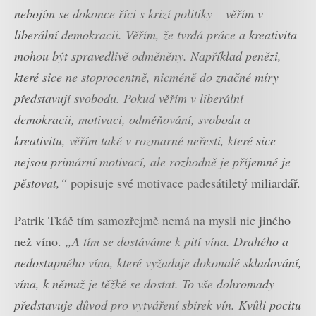
nebojím se dokonce říci s krizí politiky – věřím v
liberální demokracii. Věřím, že tvrdá práce a kreativita
mohou být spravedlivě odměněny. Například penězi,
které sice ne stoprocentně, nicméně do značné míry
představují svobodu. Pokud věřím v liberální
demokracii, motivaci, odměňování, svobodu a
kreativitu, věřím také v rozmarné neřesti, které sice
nejsou primární motivací, ale rozhodně je příjemné je
pěstovat,“
popisuje své motivace padesátiletý miliardář.
Patrik Tkáč tím samozřejmě nemá na mysli nic jiného
než víno.
„A tím se dostáváme k pití vína. Drahého a
nedostupného vína, které vyžaduje dokonalé skladování,
vína, k němuž je těžké se dostat. To vše dohromady
představuje důvod pro vytváření sbírek vín. Kvůli pocitu