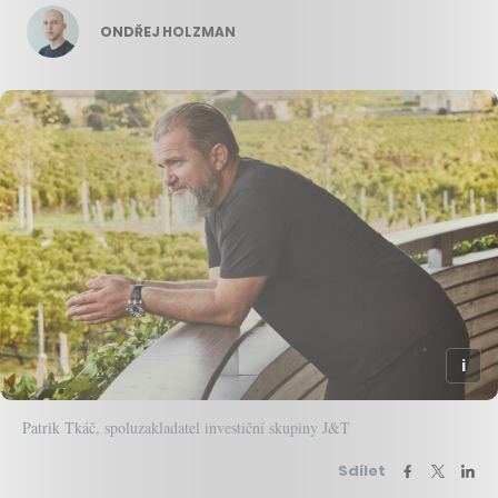
ONDŘEJ HOLZMAN
Patrik Tkáč, spoluzakladatel investiční skupiny J&T
Sdílet