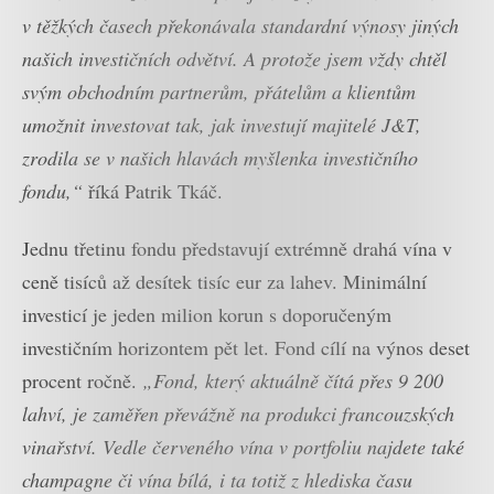
v těžkých časech překonávala standardní výnosy jiných
našich investičních odvětví. A protože jsem vždy chtěl
svým obchodním partnerům, přátelům a klientům
umožnit investovat tak, jak investují majitelé J&T,
zrodila se v našich hlavách myšlenka investičního
fondu,“
říká Patrik Tkáč.
Jednu třetinu fondu představují extrémně drahá vína v
ceně tisíců až desítek tisíc eur za lahev. Minimální
investicí je jeden milion korun s doporučeným
investičním horizontem pět let. Fond cílí na výnos deset
procent ročně.
„Fond, který aktuálně čítá přes 9 200
lahví, je zaměřen převážně na produkci francouzských
vinařství. Vedle červeného vína v portfoliu najdete také
champagne či vína bílá, i ta totiž z hlediska času