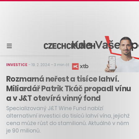
INVESTICE
–
19. 2. 2024
–
3 min čtení
Rozmarná neřest a tisíce lahví.
Miliardář Patrik Tkáč propadl vínu
a v J&T otevírá vinný fond
Specializovaný J&T Wine Fund nabízí
alternativní investici do tisíců lahví vína, jejichž
cena může růst do stamilionů. Aktuálně v něm
je 90 milionů.