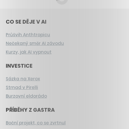
CO SE DĚJE V AI
Průšvih Anthtropicu
Nečekaný směr AI závodu
Kurzy, jak AI vypnout
INVESTICE
Sázka na Xerox
Strnad v Pirelli
Burzovní eldorádo
PŘÍBĚHY Z GASTRA
Boční projekt, co se zvrtnul