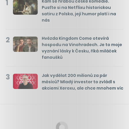
1
Kam se hrabou české komedie.
Pusťte si na Netflixu historickou
satiru z Polska, její humor platí i na
nás
2
Hvězda Kingdom Come otevírá
hospodu na Vinohradech. Je to moje
vyznání lásky k Česku, říká miláček
fanoušků
3
Jak vydělat 200 milionů za pár
měsíců? Mladý investor to zvládl s
akciemi Xeroxu, ale chce mnohem víc