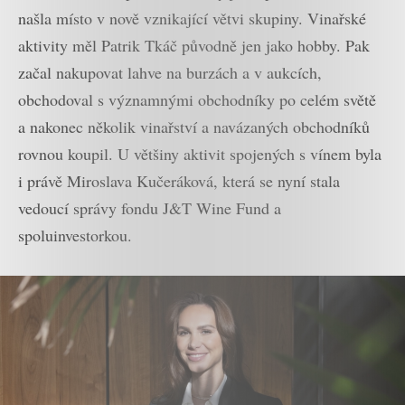
našla místo v nově vznikající větvi skupiny. Vinařské
aktivity měl Patrik Tkáč původně jen jako hobby. Pak
začal nakupovat lahve na burzách a v aukcích,
obchodoval s významnými obchodníky po celém světě
a nakonec několik vinařství a navázaných obchodníků
rovnou koupil. U většiny aktivit spojených s vínem byla
i právě Miroslava Kučeráková, která se nyní stala
vedoucí správy fondu J&T Wine Fund a
spoluinvestorkou.