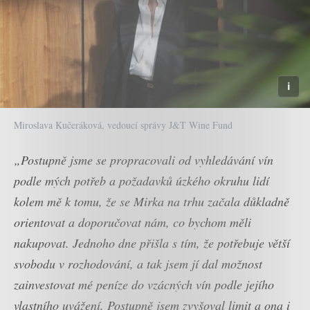
Miroslava Kučeráková, vedoucí správy J&T Wine Fund
„Postupně jsme se propracovali od vyhledávání vín
podle mých potřeb a požadavků úzkého okruhu lidí
kolem mě k tomu, že se Mirka na trhu začala důkladně
orientovat a doporučovat nám, co bychom měli
nakupovat. Jednoho dne přišla s tím, že potřebuje větší
svobodu v rozhodování, a tak jsem jí dal možnost
zainvestovat mé peníze do vzácných vín podle jejího
vlastního uvážení. Postupně jsem zvyšoval limit a ona i