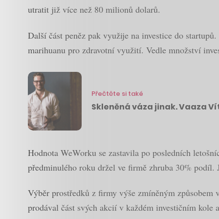
utratit již více než 80 milionů dolarů.
Další část peněz pak využije na investice do startupů.
marihuanu pro zdravotní využití. Vedle množství inves
Přečtěte si také
Skleněná váza jinak. Vaaza Ví
Hodnota WeWorku se zastavila po posledních letošníc
předminulého roku držel ve firmě zhruba 30% podíl. J
Výběr prostředků z firmy výše zmíněným způsobem v
prodával část svých akcií v každém investičním kole 