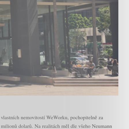
k vlastních nemovitostí WeWorku, pochopitelně za
1 milionů dolarů. Na realitách měl dle všeho Neumann