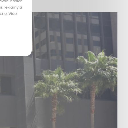
ívání našich
í, reklamy a
r.o. Více