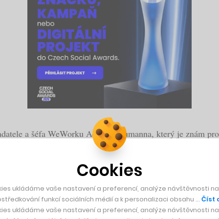
adatele a šéfa WeWorku Adama Neumanna, který je znám pro s
odeji akcií a také několika zápůjčkám ze své firmy vyplatit 
transakcí u privátních firem, a samozřejmě to vyvolává spoust
Cookies
 akcií až na dobu, kdy se jejich firma dostane na burzu, jelik
ies ukládáme vaše nastavení a preferencí, analýze návštěvnosti naš
středkování funkcí sociálních médií a k personalizaci obsahu …
Číst 
 půjde jinak. Dle magazínu
The Wall Street Journal
si
založil
ro
ies ukládáme vaše nastavení a preferencí, analýze návštěvnosti naš
 startupů.