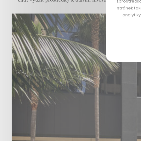
zprostředko
stránek tak
analytik