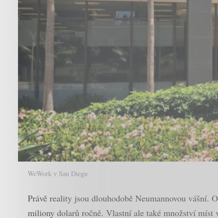
WeWork v San Diegu
Právě reality jsou dlouhodobě Neumannovou vášní. Os
miliony dolarů ročně. Vlastní ale také množství mís