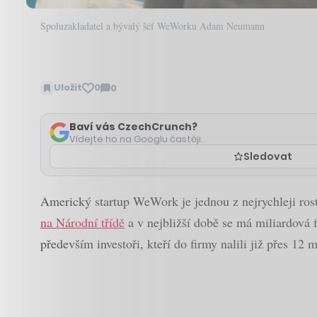
Spoluzakladatel a bývalý šéf WeWorku Adam Neumann
Uložit
0
0
Zobrazit
komentáře
Baví vás CzechCrunch?
Vídejte ho na Googlu častěji.
Sledovat
Americký startup WeWork je jednou z nejrychleji ros
na Národní třídě
a v nejbližší době se má miliardová f
především investoři, kteří do firmy nalili již přes 12 m