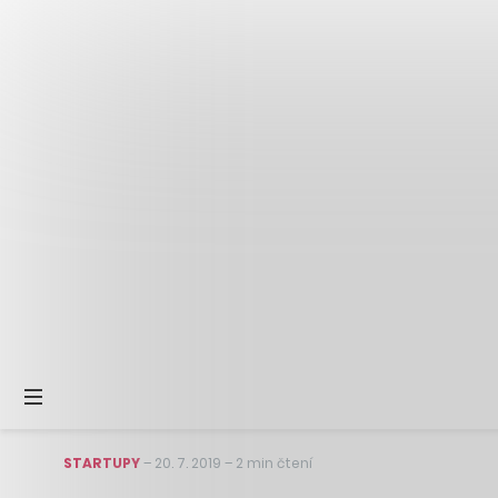
STARTUPY
–
20. 7. 2019
–
2 min čtení