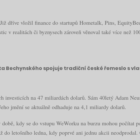
 Již dříve vložil finance do startupů Hometalk, Pins, EquityBee
tic v realitách či byznysech zároveň věnoval také více než 100
ta Bechynského spojuje tradiční české řemeslo s vla
h investicích na 47 miliardách dolarů. Sám 40letý Adam Neum
eho jmění se aktuálně odhaduje na 4,1 miliardy dolarů.
 době, kdy se do vstupu WeWorku na burzu mohou počítat po
až do letošního ledna, kdy poprvé ani jednu akcii neodprodal