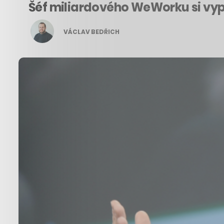
Šéf miliardového WeWorku si vypla
VÁCLAV BEDŘICH