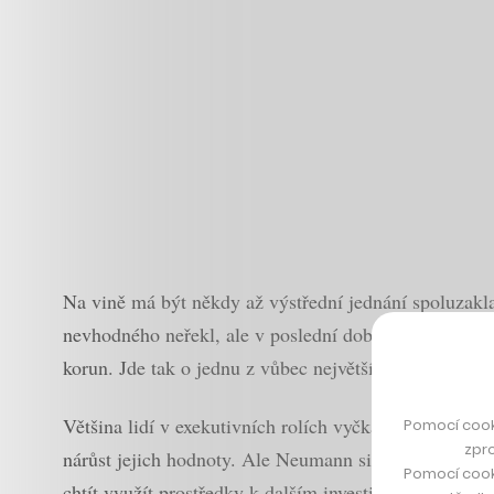
Na vině má být někdy až výstřední jednání spoluzakl
nevhodného neřekl, ale v poslední době si měl díky pr
korun. Jde tak o jednu z vůbec největších podobných 
Většina lidí v exekutivních rolích vyčkává s prodejem
Pomocí cook
zpro
nárůst jejich hodnoty. Ale Neumann si řekl, že na to
Pomocí cook
chtít využít prostředky k dalším investicím do realit a