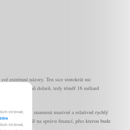
vé extrémní názory. Ten sice tentokrát nic
kolem 700 milionů dolarů, tedy téměř 16 miliard
u otázek.
ož to velmi často znamená masivní a relativně rychlý
ich stránek,
dále
dinnou kancelář na správu financí, přes kterou bude
ich stránek,