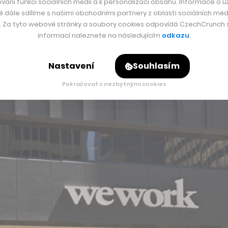
vání funkcí sociálních médií a k personalizaci obsahu. Informace o už
é dále sdílíme s našimi obchodními partnery z oblasti sociálních médi
y. Za tyto webové stránky a soubory cookies odpovídá CzechCrunch s.
informací naleznete na následujícím
odkazu
.
Nastavení
Souhlasím
Pokračovat s nezbytnými cookies