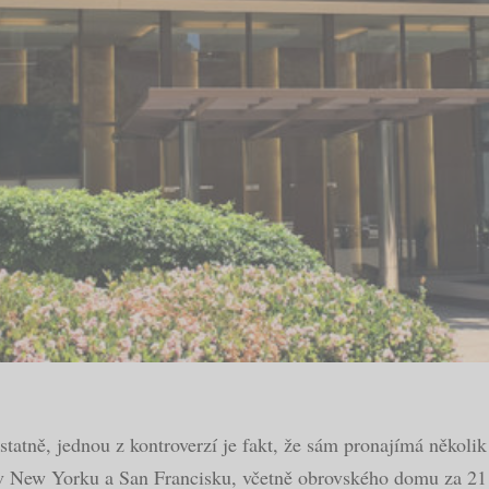
tatně, jednou z kontroverzí je fakt, že sám pronajímá několi
t v New Yorku a San Francisku, včetně obrovského domu za 2