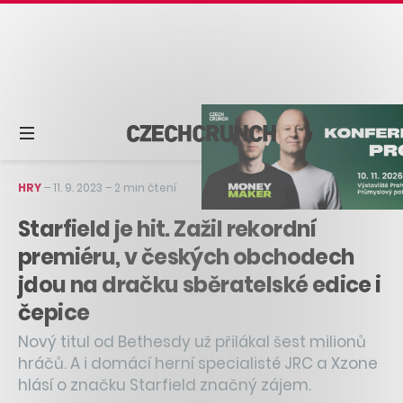
HRY
–
11. 9. 2023
–
2 min čtení
Starfield je hit. Zažil rekordní
premiéru, v českých obchodech
jdou na dračku sběratelské edice i
čepice
Nový titul od Bethesdy už přilákal šest milionů
hráčů. A i domácí herní specialisté JRC a Xzone
hlásí o značku Starfield značný zájem.