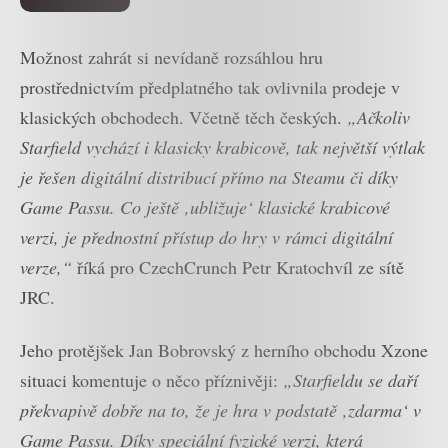
Možnost zahrát si nevídaně rozsáhlou hru
prostřednictvím předplatného tak ovlivnila prodeje v
klasických obchodech. Včetně těch českých.
„Ačkoliv
Starfield vychází i klasicky krabicově, tak největší výtlak
je řešen digitální distribucí přímo na Steamu či díky
Game Passu. Co ještě ‚ubližuje‘ klasické krabicové
verzi, je přednostní přístup do hry v rámci digitální
verze,“
říká pro CzechCrunch Petr Kratochvíl ze sítě
JRC.
Jeho protějšek Jan Bobrovský z herního obchodu Xzone
situaci komentuje o něco příznivěji:
„Starfieldu se daří
překvapivě dobře na to, že je hra v podstatě ‚zdarma‘ v
Game Passu. Díky speciální fyzické verzi, která