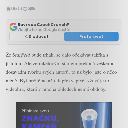
Uložit
0
0
Zobrazit
komentáře
Baví vás CzechCrunch?
Vídejte ho na Googlu častěji.
Sledovat
Preferovat
Že
Starfield
bude trhák, se dalo očekávat takřka s
jistotou. Ale že raketovým startem překoná veškerou
dosavadní tvorbu svých autorů, to už bylo jisté o něco
méně. Byť určitě ne až tak překvapivé, vždyť je to
videohra, která v mnoha ohledech nemá obdoby.