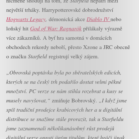
nicméně shodují na tom, že
Starfield
nepatří mezi
největší trháky. Harrypotterovské dobrodružství
Hogwarts Legacy
,
démonická akce
Diablo IV
nebo
loňský hit
God of War: Ragnarök
přilákaly výrazně
více zákazníků. A byť hra samotná v domácích
obchodech rekordy neboří, přesto Xzone a JRC obecně
o značku
Starfield
registrují velký zájem.
„Obrovská poptávka byla po sběratelských edicích,
kterých se na český trh podařilo dostat velmi pěkné
množství. PC verze se nám stihla rozebrat a kusy se
musely navyšovat,“
zmiňuje Bobrovský.
„I když jsme
spíš tradiční prodejce krabicových her a u digitální
distribuce se snažíme stále prorazit, tak u Starfieldu
jsme zaznamenali několikanásobný růst prodejů
digitální verze oproti jiným titulům, které hráči jinak