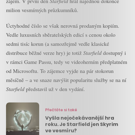
zájem. V první den
Starfield
hrál najednou dokonce
milion vesmírných průzkumníků.
Úctyhodné číslo se však nerovná prodaným kopiím.
Vedle luxusních sběratelských edicí s cenou okolo
sedmi tisíc korun (a samozřejmě vedle klasické
distribuce běžné verze hry) je totiž
Starfield
dostupný i
v rámci Game Passu, tedy ve videoherním předplatném
od Microsoftu. To zájemce vyjde na pár stokorun
měsíčně – a ve snaze navýšit popularitu služby se na ní
Starfield
představil už v den vydání.
Přečtěte si také
Vyšla nejočekávanější hra
roku. Je Starfield jen Skyrim
ve vesmíru?