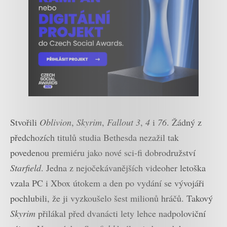
Stvořili
Oblivion
,
Skyrim
,
Fallout 3
,
4
i
76
. Žádný z
předchozích titulů studia Bethesda nezažil tak
povedenou premiéru jako nové sci-fi dobrodružství
Starfield
. Jedna z nejočekávanějších videoher letoška
vzala PC i Xbox útokem a den po vydání se vývojáři
pochlubili, že ji vyzkoušelo šest milionů hráčů. Takový
Skyrim
přilákal před dvanácti lety lehce nadpoloviční