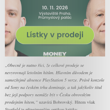
„Obecně je nutno říci, že celkové prodeje se
nevyrovnají letošním hitům. Hlavním důvodem je
samozřejmě absence PlayStation 5 verze. Právě konzole
od Sony na českém trhu dominuje, a tak jakýkoliv titul
bez její podpory nemůže být v Česku obrovským
prodejním hitem,“
uzavírá Bobrovský. Hitem však
Starfield
je přinejmenším optikou kritiky.