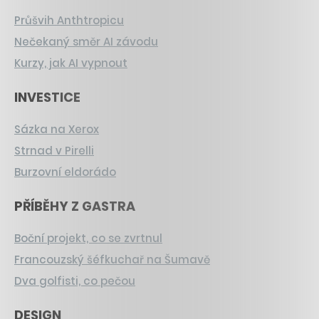
Průšvih Anthtropicu
Nečekaný směr AI závodu
Kurzy, jak AI vypnout
INVESTICE
Sázka na Xerox
Strnad v Pirelli
Burzovní eldorádo
PŘÍBĚHY Z GASTRA
Boční projekt, co se zvrtnul
Francouzský šéfkuchař na Šumavě
Dva golfisti, co pečou
DESIGN