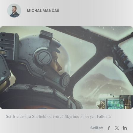
MICHAL MANČAŘ
Sci-fi videohra Starfield od tvůrců Skyrimu a nových Falloutů
Sdílet