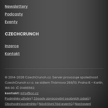
Newslettery
Podcasty
Eventy
CZECHCRUNCH
Inzerce
Kontakt
© 2014-2026 CzechCrunch.cz. Server provozuje společnost
CzechCrunch s.r.o. se sídlem Thámova 289/13, Praha 8 – Karlín,
186 00. IČ 01465562.
kontakt:
info@cc.cz
Podmínky užívání
|
Zásady zpracování osobních údajů
|
Obchodní podmínky
|
Návštěvní řád eventů
|
Nastavení