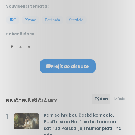
Související témata:
JRC
Xzone
Bethesda
Starfield
Sdílet článek
Přejít do diskuze
Týden
Měsíc
NEJČTENĚJŠÍ ČLÁNKY
1
Kam se hrabou české komedie.
Pusťte si na Netflixu historickou
satiru z Polska, její humor platí i na
nás