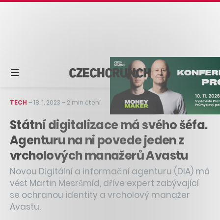
TECH
–
18. 1. 2023
–
2 min čtení
Státní digitalizace má svého šéfa.
Agenturu na ni povede jeden z
vrcholových manažerů Avastu
Novou Digitální a informační agenturu (DIA) má
vést Martin Mesršmíd, dříve expert zabývající
se ochranou identity a vrcholový manažer
Avastu.