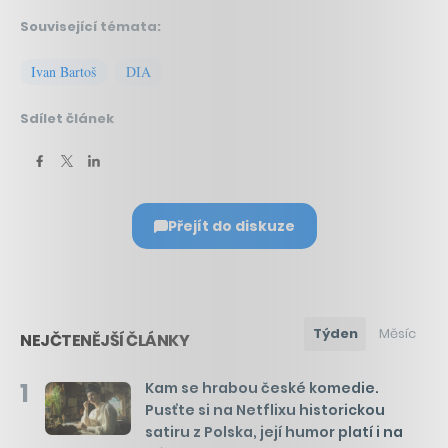
Související témata:
Ivan Bartoš
DIA
Sdílet článek
Přejít do diskuze
Týden
Měsíc
NEJČTENĚJŠÍ ČLÁNKY
1
Kam se hrabou české komedie.
Pusťte si na Netflixu historickou
satiru z Polska, její humor platí i na