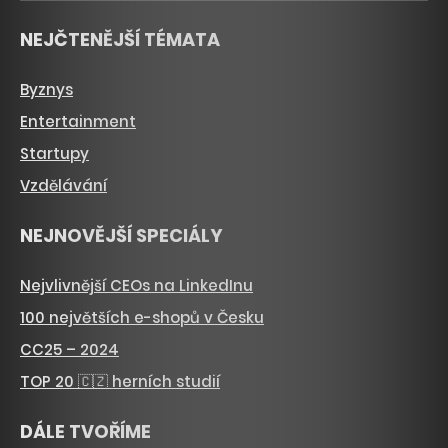
NEJČTENĚJŠÍ TÉMATA
Byznys
Entertainment
Startupy
Vzdělávání
NEJNOVĚJŠÍ SPECIÁLY
Nejvlivnější CEOs na LinkedInu
100 největších e-shopů v Česku
CC25 – 2024
TOP 20 🇨🇿 herních studií
DÁLE TVOŘÍME