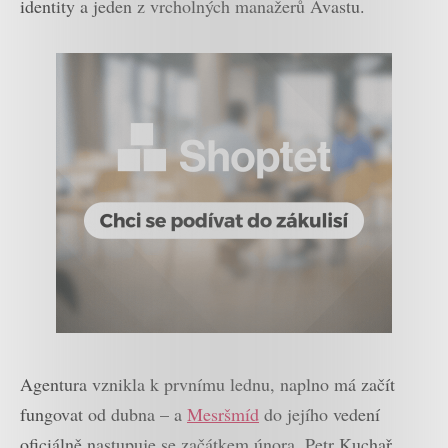
identity a jeden z vrcholných manažerů Avastu.
Agentura vznikla k prvnímu lednu, naplno má začít
fungovat od dubna – a
Mesršmíd
do jejího vedení
oficiálně nastupuje se začátkem února. Petr Kuchař,