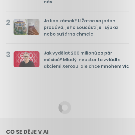
nás
2
Je libo zámek? U Žatce se jeden
prodává, jeho součástí je i sýpka
nebo sušárna chmele
3
Jak vydělat 200 milionů za pár
měsíců? Mladý investor to zvládl s
akciemi Xeroxu, ale chce mnohem víc
CO SE DĚJE V AI