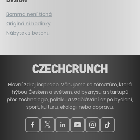
DESIGN
Bomma není tichá
Originální hodinky
Nábytek z betonu
Hlavní zdroj inspirace. Věnujeme se tématům, která
hýbou Českem a světem, od byznysu a startupů
přes technologie, politiku a vzdělávání až po bydlení,
sport, kulturu, ekologii nebo dopravu.