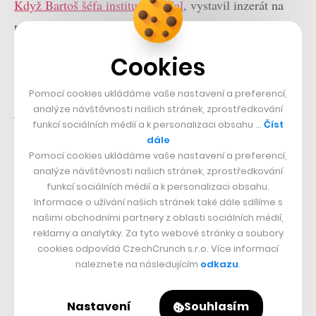
Když Bartoš šéfa instituce hledal
, vystavil inzerát na
pozici na sociálních sítích s tím, že hodlá provést
transparentní výběrové řízení. V požadavcích například
Cookies
neuvedl vysokoškolské vzdělání, dokument zato
vyžadoval, aby byl nový šéf schopný
„zavádět moderní
Pomocí cookies ukládáme vaše nastavení a preferencí,
analýze návštěvnosti našich stránek, zprostředkování
pracovní kulturu“
. Následovalo nicméně tříkolové
funkcí sociálních médií a k personalizaci obsahu …
Číst
výběrové řízení a podle
ČTK
se do něj přihlásilo třicet
dále
zájemců, z toho tři ženy. Na výsledku se prý komise
Pomocí cookies ukládáme vaše nastavení a preferencí,
analýze návštěvnosti našich stránek, zprostředkování
shodla jednomyslně.
funkcí sociálních médií a k personalizaci obsahu.
Informace o užívání našich stránek také dále sdílíme s
našimi obchodními partnery z oblasti sociálních médií,
reklamy a analytiky. Za tyto webové stránky a soubory
cookies odpovídá CzechCrunch s.r.o. Více informací
naleznete na následujícím
odkazu
.
Nastavení
Souhlasím