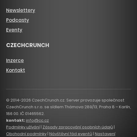
Newslettery
Podcasty
Eventy
CZECHCRUNCH
Inzerce
Kontakt
© 2014-2026 CzechCrunch.cz. Server provozuje společnost
CzechCrunch s.r.o. se sídlem Thámova 289/13, Praha 8 – Karlín,
186 00. IČ 01465562.
kontakt:
info@cc.cz
Podmínky užívání
|
Zásady zpracování osobních údajů
|
Obchodní podmínky
|
Návštěvní řád eventů
|
Nastavení