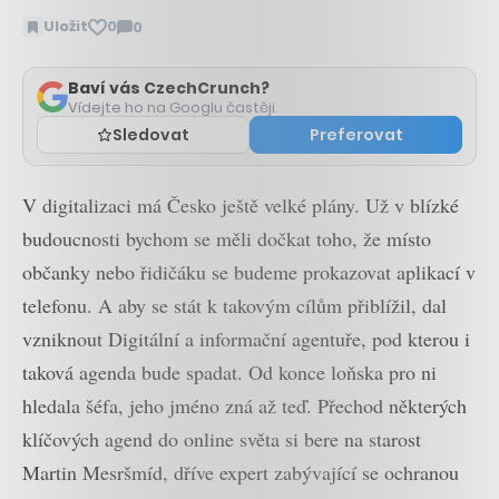
Uložit
0
0
Zobrazit
komentáře
Baví vás CzechCrunch?
Vídejte ho na Googlu častěji.
Sledovat
Preferovat
V digitalizaci má Česko ještě velké plány. Už v blízké
budoucnosti bychom se měli dočkat toho, že místo
občanky nebo řidičáku se budeme prokazovat aplikací v
telefonu. A aby se stát k takovým cílům přiblížil, dal
vzniknout Digitální a informační agentuře, pod kterou i
taková agenda bude spadat. Od konce loňska pro ni
hledala šéfa, jeho jméno zná až teď. Přechod některých
klíčových agend do online světa si bere na starost
Martin Mesršmíd, dříve expert zabývající se ochranou