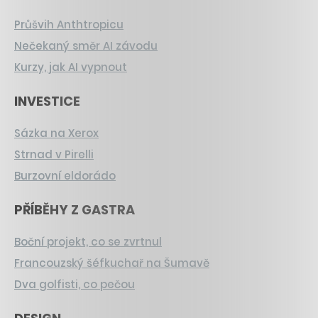
Průšvih Anthtropicu
Nečekaný směr AI závodu
Kurzy, jak AI vypnout
INVESTICE
Sázka na Xerox
Strnad v Pirelli
Burzovní eldorádo
PŘÍBĚHY Z GASTRA
Boční projekt, co se zvrtnul
Francouzský šéfkuchař na Šumavě
Dva golfisti, co pečou