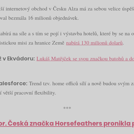
ší internetový obchod v Česku Alza má za sebou velice úspě
coval bezmála 16 milionů objednávek.
abírá na síle a s tím se pojí i výstavba hotelů, které by se n
ristickou misi za hranice Země
nabírá 130 milionů dolarů
.
ž v Ekvádoru:
Lukáš Matějček se svou značkou batohů a d
Salesforce:
Trend tzv. home officů sílí a nově budou svým 
 větší pracovní flexibility.
***
or. Česká značka Horsefeathers pronikla