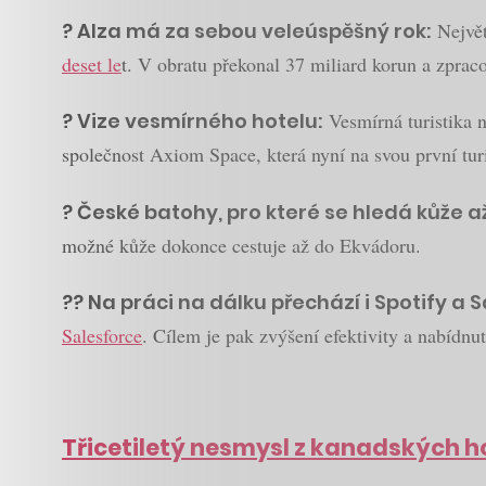
? Alza má za sebou veleúspěšný rok:
Největ
deset le
t. V obratu překonal 37 miliard korun a zpra
?️ Vize vesmírného hotelu:
Vesmírná turistika n
společnost Axiom Space, která nyní na svou první tu
? České batohy, pro které se hledá kůže a
možné kůže dokonce cestuje až do Ekvádoru.
?‍? Na práci na dálku přechází i Spotify a 
Salesforce
. Cílem je pak zvýšení efektivity a nabídnutí
Třicetiletý nesmysl z kanadských h