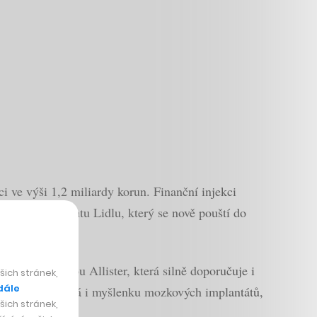
i ve výši 1,2 miliardy korun. Finanční injekci
zšíření sortimentu Lidlu, který se nově pouští do
rovat Veronikou Allister, která silně doporučuje i
ich stránek,
dále
u, který rozebírá i myšlenku mozkových implantátů,
ich stránek,