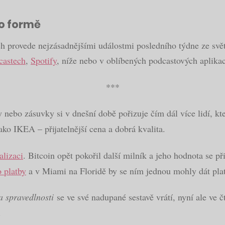
io formě
 provede nejzásadnějšími událostmi posledního týdne ze světa 
castech
,
Spotify
, níže nebo v oblíbených podcastových aplikac
***
nebo zásuvky si v dnešní době pořizuje čím dál více lidí, kt
ko IKEA – přijatelnější cena a dobrá kvalita.
alizaci
. Bitcoin opět pokořil další milník a jeho hodnota se př
o platby
a v Miami na Floridě by se ním jednou mohly dát plat
a spravedlnosti
se ve své nadupané sestavě vrátí, nyní ale ve č
.