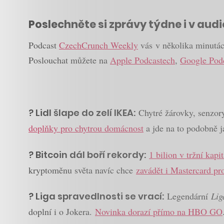
Poslechněte si zprávy týdne i v aud
Podcast
CzechCrunch Weekly
vás v několika minutách
Poslouchat můžete na
Apple Podcastech
,
Google Pod
? Lidl šlape do zelí IKEA:
Chytré žárovky, senzory 
doplňky pro chytrou domácnost
a jde na to podobně ja
? Bitcoin dál boří rekordy:
1 bilion v tržní kapit
kryptoměnu světa navíc chce
zavádět i Mastercard pr
? Liga spravedlnosti se vrací:
Legendární
Lig
doplní i o Jokera.
Novinka dorazí přímo na HBO GO