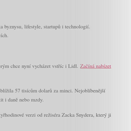
byznysu, lifestyle, startupů i technologií.
ích.
erým chce nyní vycházet vstříc i Lidl.
Začíná nabízet
iblížila 57 tisícům dolarů za minci. Nejoblíbenější
it i daně nebo mzdy.
tyřhodinové verzi od režiséra Zacka Snydera, který ji