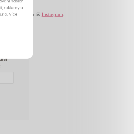
ívání našich
í, reklamy a
eňte sledovat i náš
Instagram
.
r.o. Více
alší
: