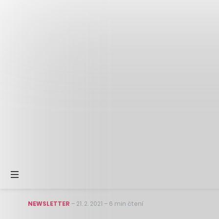
NEWSLETTER
–
21. 2. 2021
–
6 min čtení