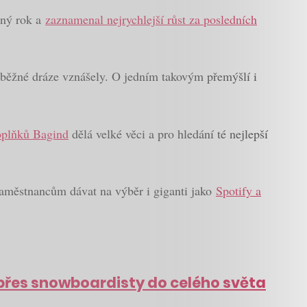
šný rok a
zaznamenal nejrychlejší růst za posledních
a oběžné dráze vznášely. O jedním takovým přemýšlí i
oplňků Bagind
dělá velké věci a pro hledání té nejlepší
zaměstnancům dávat na výběr i giganti jako
Spotify a
 přes snowboardisty do celého světa