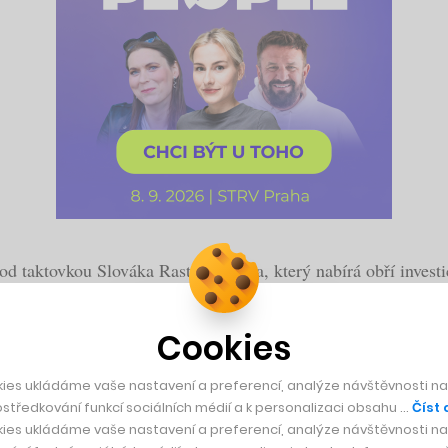
d taktovkou Slováka Rastyho Turka, který nabírá obří investic
é posílá tři miliony korun Livesport. Za zmínku stojí také ro
Cookies
ajímá biohacking a chcete se pokusit žít déle, můžete se inspi
ies ukládáme vaše nastavení a preferencí, analýze návštěvnosti naš
středkování funkcí sociálních médií a k personalizaci obsahu …
Číst 
ponořte se do velkého rozhovoru s technickým ředitelem Avast
ies ukládáme vaše nastavení a preferencí, analýze návštěvnosti naš