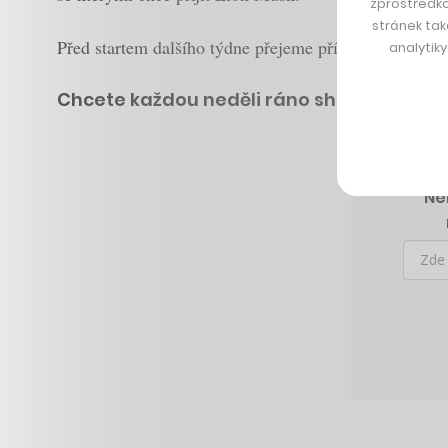
zprostředko
stránek tak
Před startem dalšího týdne přejeme příjemné čtení 
analytik
Chcete každou neděli ráno shrnutí článků
Nen