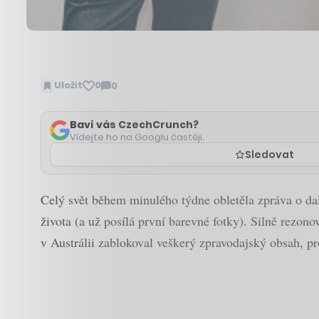
Uložit
0
0
Zobrazit
komentáře
Baví vás CzechCrunch?
Vídejte ho na Googlu častěji.
Sledovat
Celý svět během minulého týdne obletěla zpráva o da
života (a už posílá první barevné fotky). Silně rezon
v Austrálii zablokoval veškerý zpravodajský obsah, p