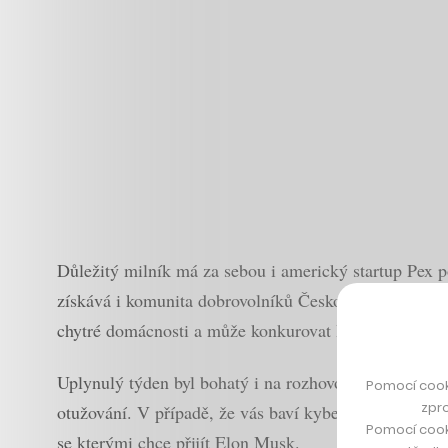
Důležitý milník má za sebou i americký startup Pex po
získává i komunita dobrovolníků Česko.Digital, do kter
chytré domácnosti a může konkurovat IKEA.
Uplynulý týden byl bohatý i na rozhovory. Pokud vás z
Pomocí cook
zpro
otužování. V případě, že vás baví kyberbezpečnost, 
Pomocí cook
se kterými chce přijít Elon Musk.