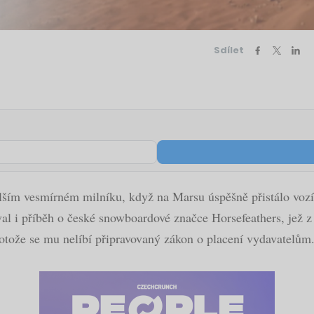
Sdílet
lším vesmírném milníku, když na Marsu úspěšně přistálo vozí
oval i příběh o české snowboardové značce Horsefeathers, jež
rotože se mu nelíbí připravovaný zákon o placení vydavatelům