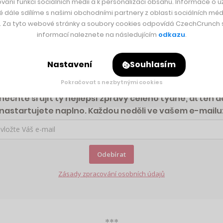
vání funkcí sociálních médií a k personalizaci obsahu. Informace o už
é dále sdílíme s našimi obchodními partnery z oblasti sociálních médi
nebo poslech skrze náš podcast CzechCrunch Weekly! Nezapom
y. Za tyto webové stránky a soubory cookies odpovídá CzechCrunch s.
informací naleznete na následujícím
odkazu
.
 jako první?
Nastavení
Souhlasím
Pokračovat s nezbytnými cookies
echte si ujít ty nejlepší zprávy celého týdne, ať ten d
nastartujete naplno. Každou neděli ve vašem e-mailu
Odebírat
Zásady zpracování osobních údajů
***