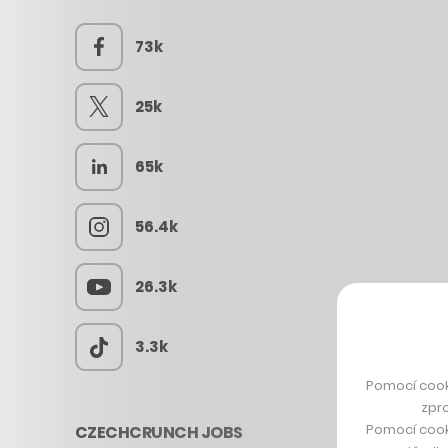
73k
25k
65k
56.4k
26.3k
3.3k
Pomocí cook
zpro
Pomocí cook
CZECHCRUNCH JOBS