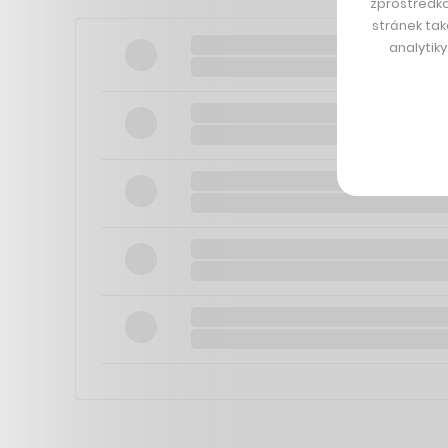
zprostředko
stránek tak
analytik