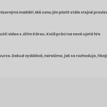
izernými makléři. Má cenu jim platit stále stejné proviz
pouští video s Jiřím Károu. Kvůli práci na nové ujeté hře
a burze. Dokud vydělává, neřešíme, jak se rozhoduje, říkaj