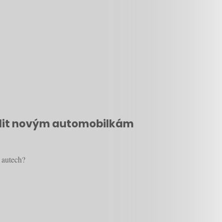
hodit novým automobilkám
 autech?