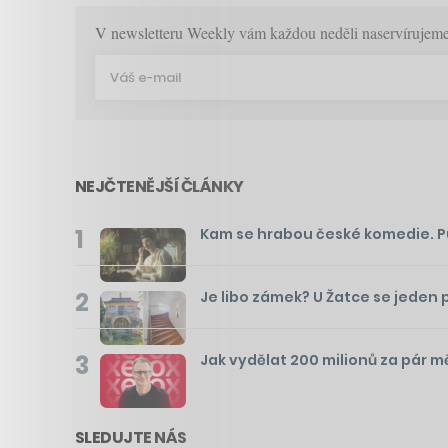
V newsletteru Weekly vám každou neděli naservírujeme p
NEJČTENĚJŠÍ ČLÁNKY
1
Kam se hrabou české komedie. Pusť
2
Je libo zámek? U Žatce se jeden 
3
Jak vydělat 200 milionů za pár m
SLEDUJTE NÁS