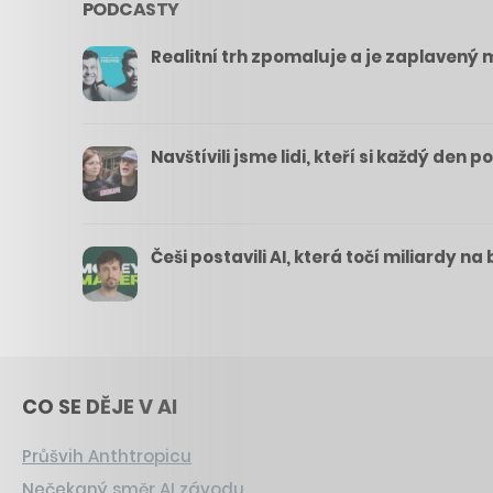
PODCASTY
Realitní trh zpomaluje a je zaplavený m
Navštívili jsme lidi, kteří si každý den 
Češi postavili AI, která točí miliardy n
CO SE DĚJE V AI
Průšvih Anthtropicu
Nečekaný směr AI závodu