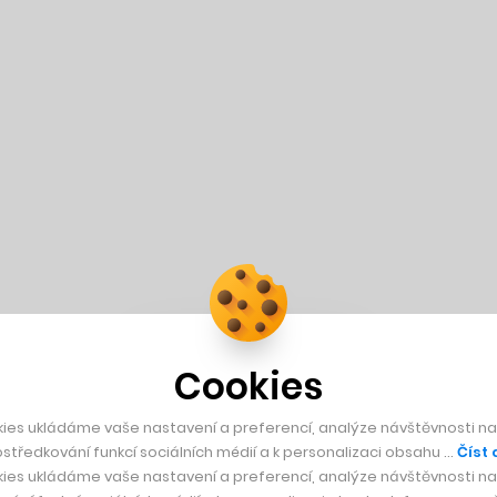
Cookies
ies ukládáme vaše nastavení a preferencí, analýze návštěvnosti naš
středkování funkcí sociálních médií a k personalizaci obsahu …
Číst 
ies ukládáme vaše nastavení a preferencí, analýze návštěvnosti naš