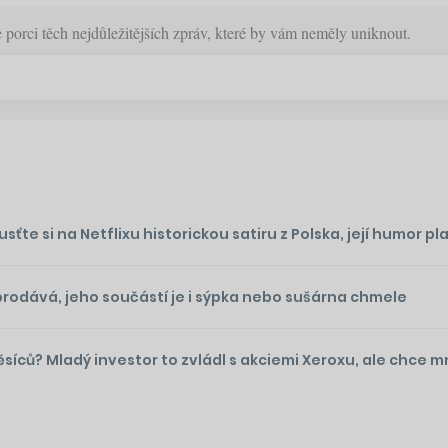
orci těch nejdůležitějších zpráv, které by vám neměly uniknout.
te si na Netflixu historickou satiru z Polska, její humor plat
prodává, jeho součástí je i sýpka nebo sušárna chmele
ěsíců? Mladý investor to zvládl s akciemi Xeroxu, ale chce 