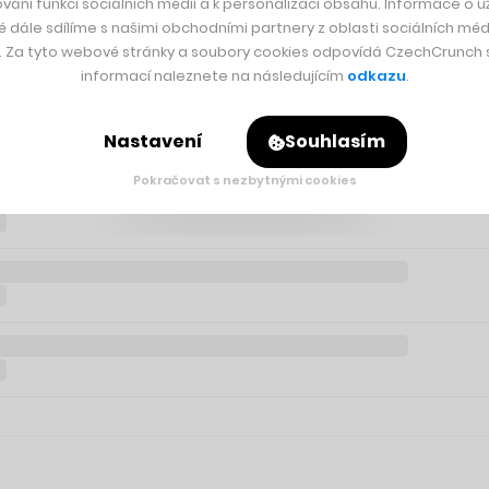
vání funkcí sociálních médií a k personalizaci obsahu. Informace o už
é dále sdílíme s našimi obchodními partnery z oblasti sociálních médi
y. Za tyto webové stránky a soubory cookies odpovídá CzechCrunch s.
informací naleznete na následujícím
odkazu
.
Nastavení
Souhlasím
Pokračovat s nezbytnými cookies