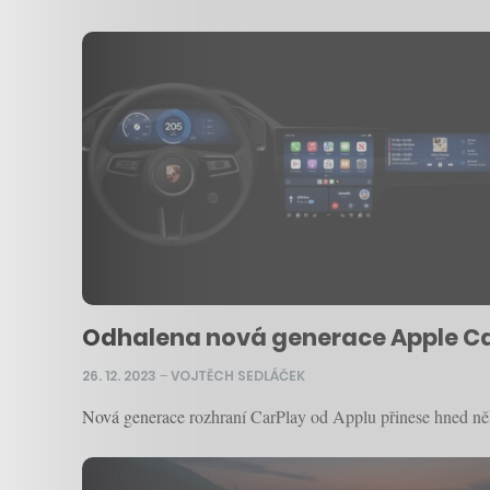
Odhalena nová generace Apple Car
26. 12. 2023
–
VOJTĚCH SEDLÁČEK
Nová generace rozhraní CarPlay od Applu přinese hned něk