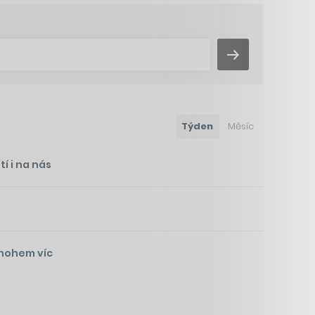
Týden
Měsíc
í i na nás
mnohem víc