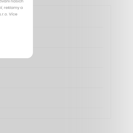
ívání našich
í, reklamy a
r.o. Více