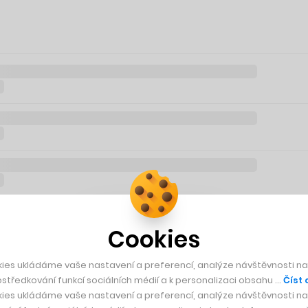
Cookies
ies ukládáme vaše nastavení a preferencí, analýze návštěvnosti naš
středkování funkcí sociálních médií a k personalizaci obsahu …
Číst 
ies ukládáme vaše nastavení a preferencí, analýze návštěvnosti naš