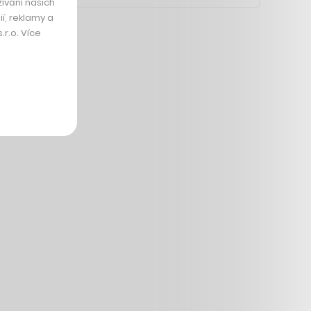
ívání našich
í, reklamy a
r.o. Více