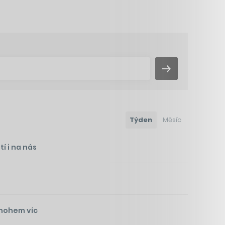
Týden
Měsíc
í i na nás
mnohem víc