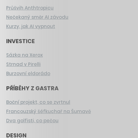
Průšvih Anthtropicu
Nečekaný směr AI závodu
Kurzy, jak AI vypnout
INVESTICE
Sázka na Xerox
Strnad v Pirelli
Burzovní eldorádo
PŘÍBĚHY Z GASTRA
Boční projekt, co se zvrtnul
Francouzský šéfkuchař na Šumavě
Dva golfisti, co pečou
DESIGN