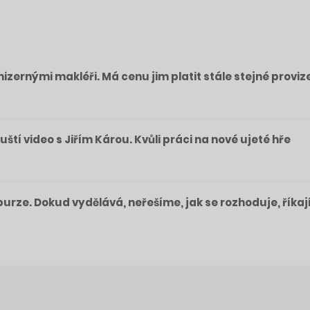
izernými makléři. Má cenu jim platit stále stejné proviz
pouští video s Jiřím Károu. Kvůli práci na nové ujeté hře
a burze. Dokud vydělává, neřešíme, jak se rozhoduje, říkaj