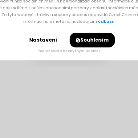
vání funkcí sociálních médií a k personalizaci obsahu. Informace o už
é dále sdílíme s našimi obchodními partnery z oblasti sociálních médi
y. Za tyto webové stránky a soubory cookies odpovídá CzechCrunch s.
informací naleznete na následujícím
odkazu
.
Nastavení
Souhlasím
Pokračovat s nezbytnými cookies