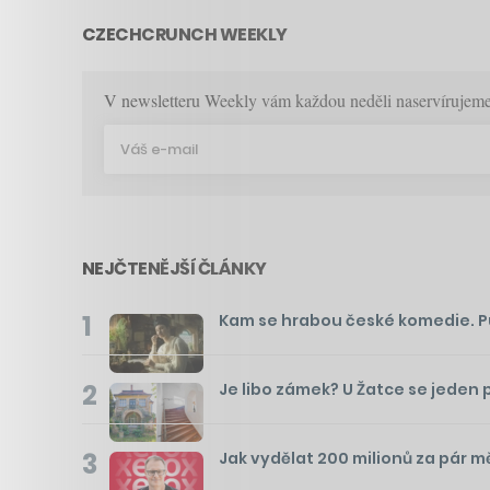
CZECHCRUNCH WEEKLY
V newsletteru Weekly vám každou neděli naservírujeme p
NEJČTENĚJŠÍ ČLÁNKY
1
Kam se hrabou české komedie. Pusť
2
Je libo zámek? U Žatce se jeden 
3
Jak vydělat 200 milionů za pár m