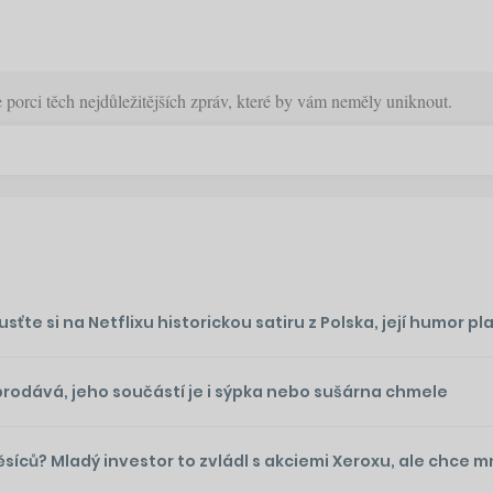
orci těch nejdůležitějších zpráv, které by vám neměly uniknout.
te si na Netflixu historickou satiru z Polska, její humor plat
prodává, jeho součástí je i sýpka nebo sušárna chmele
ěsíců? Mladý investor to zvládl s akciemi Xeroxu, ale chce 