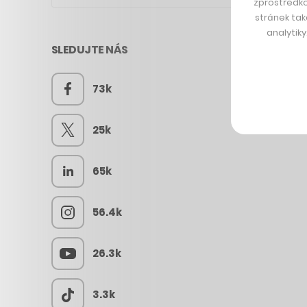
zprostředko
stránek tak
analytik
SLEDUJTE NÁS
73k
25k
65k
56.4k
26.3k
3.3k