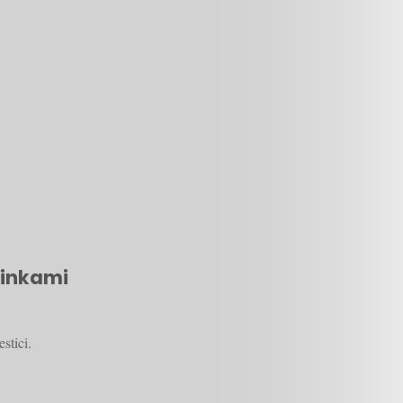
dinkami
stici.