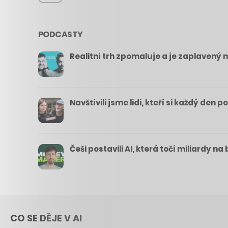
PODCASTY
Realitní trh zpomaluje a je zaplavený m
Navštívili jsme lidi, kteří si každý den 
Češi postavili AI, která točí miliardy n
CO SE DĚJE V AI