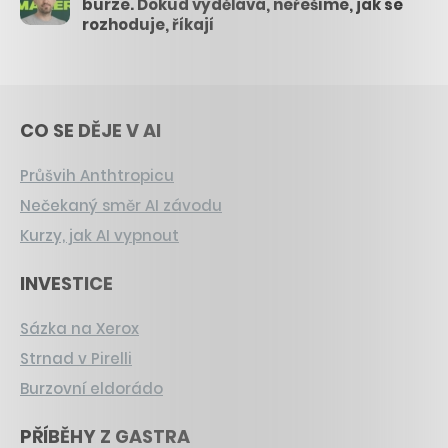
burze. Dokud vydělává, neřešíme, jak se
rozhoduje, říkají
CO SE DĚJE V AI
Průšvih Anthtropicu
Nečekaný směr AI závodu
Kurzy, jak AI vypnout
INVESTICE
Sázka na Xerox
Strnad v Pirelli
Burzovní eldorádo
PŘÍBĚHY Z GASTRA