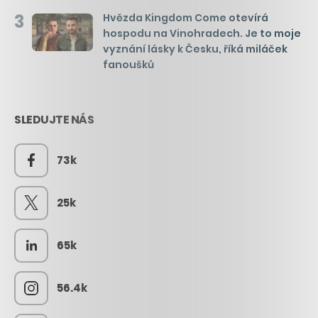
3
Hvězda Kingdom Come otevírá
hospodu na Vinohradech. Je to moje
vyznání lásky k Česku, říká miláček
fanoušků
SLEDUJTE NÁS
73k
25k
65k
56.4k