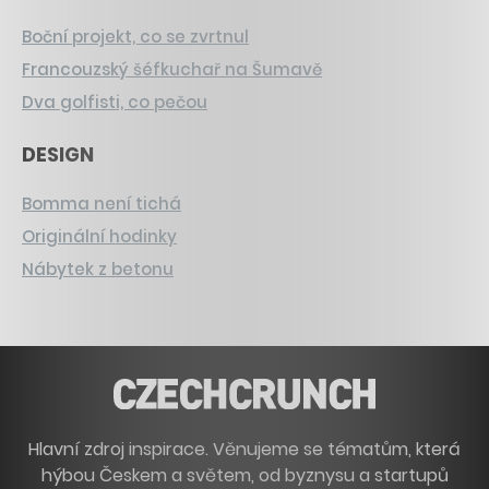
Boční projekt, co se zvrtnul
Francouzský šéfkuchař na Šumavě
Dva golfisti, co pečou
DESIGN
Bomma není tichá
Originální hodinky
Nábytek z betonu
Hlavní zdroj inspirace. Věnujeme se tématům, která
hýbou Českem a světem, od byznysu a startupů