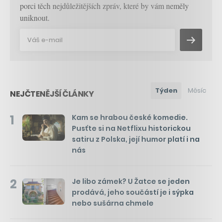
porci těch nejdůležitějších zpráv, které by vám neměly
uniknout.
Týden
Měsíc
NEJČTENĚJŠÍ ČLÁNKY
1
Kam se hrabou české komedie.
Pusťte si na Netflixu historickou
satiru z Polska, její humor platí i na
nás
2
Je libo zámek? U Žatce se jeden
prodává, jeho součástí je i sýpka
nebo sušárna chmele