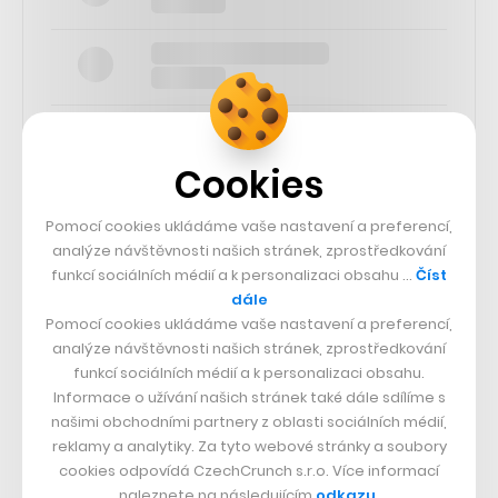
Cookies
SLEDUJTE NÁS
Pomocí cookies ukládáme vaše nastavení a preferencí,
analýze návštěvnosti našich stránek, zprostředkování
funkcí sociálních médií a k personalizaci obsahu …
Číst
73k
dále
Pomocí cookies ukládáme vaše nastavení a preferencí,
25k
analýze návštěvnosti našich stránek, zprostředkování
funkcí sociálních médií a k personalizaci obsahu.
Informace o užívání našich stránek také dále sdílíme s
65k
našimi obchodními partnery z oblasti sociálních médií,
reklamy a analytiky. Za tyto webové stránky a soubory
cookies odpovídá CzechCrunch s.r.o. Více informací
56.4k
naleznete na následujícím
odkazu
.