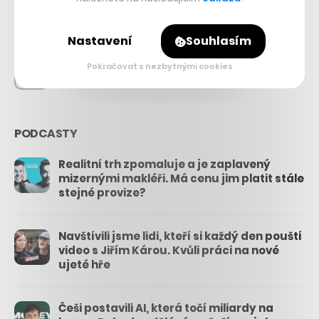
26.3k
Nastavení
Souhlasím
Pokračovat s nezbytnými cookies
3.3k
PODCASTY
Realitní trh zpomaluje a je zaplavený
mizernými makléři. Má cenu jim platit stále
stejné provize?
Navštívili jsme lidi, kteří si každý den pouští
video s Jiřím Károu. Kvůli práci na nové
ujeté hře
Češi postavili AI, která točí miliardy na