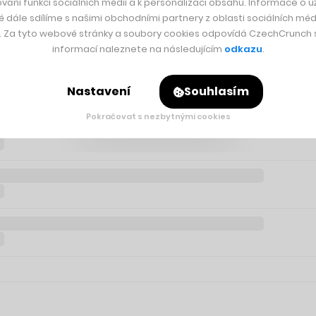
vání funkcí sociálních médií a k personalizaci obsahu. Informace o už
é dále sdílíme s našimi obchodními partnery z oblasti sociálních médi
y. Za tyto webové stránky a soubory cookies odpovídá CzechCrunch s.
informací naleznete na následujícím
odkazu
.
Nastavení
Souhlasím
Pokračovat s nezbytnými cookies