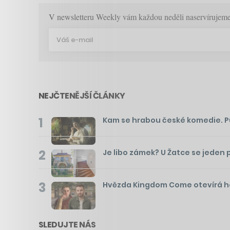
V newsletteru Weekly vám každou neděli naservírujeme p
NEJČTENĚJŠÍ ČLÁNKY
1
Kam se hrabou české komedie. Pusť
2
Je libo zámek? U Žatce se jeden 
3
Hvězda Kingdom Come otevírá hos
SLEDUJTE NÁS