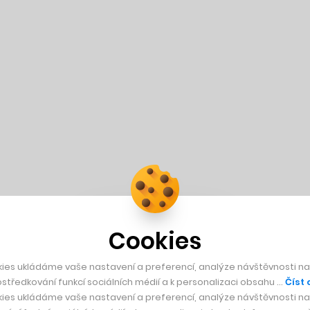
Cookies
ies ukládáme vaše nastavení a preferencí, analýze návštěvnosti naš
středkování funkcí sociálních médií a k personalizaci obsahu …
Číst 
ies ukládáme vaše nastavení a preferencí, analýze návštěvnosti naš