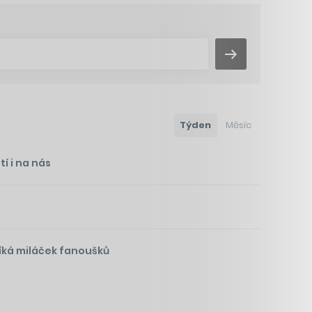
Týden
Měsíc
í i na nás
íká miláček fanoušků