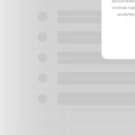
zprostředko
stránek tak
analytik