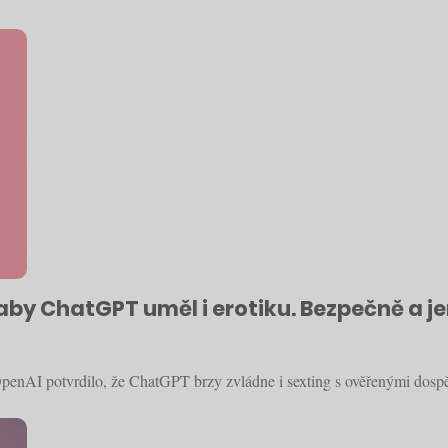
by ChatGPT uměl i erotiku. Bezpečně a j
OpenAI potvrdilo, že ChatGPT brzy zvládne i sexting s ověřenými dospě