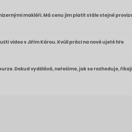
izernými makléři. Má cenu jim platit stále stejné proviz
pouští video s Jiřím Károu. Kvůli práci na nové ujeté hře
a burze. Dokud vydělává, neřešíme, jak se rozhoduje, říkaj