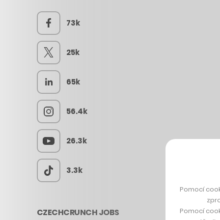
73k
25k
65k
56.4k
26.3k
3.3k
Pomocí cook
zpro
Pomocí cook
CZECHCRUNCH JOBS