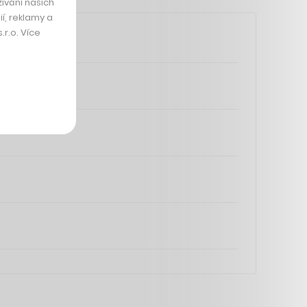
ívání našich
í, reklamy a
r.o. Více