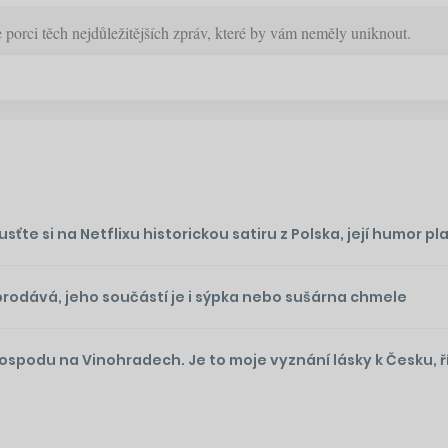
orci těch nejdůležitějších zpráv, které by vám neměly uniknout.
te si na Netflixu historickou satiru z Polska, její humor plat
prodává, jeho součástí je i sýpka nebo sušárna chmele
podu na Vinohradech. Je to moje vyznání lásky k Česku, ř