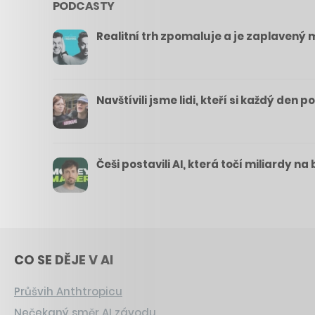
PODCASTY
Realitní trh zpomaluje a je zaplavený m
Navštívili jsme lidi, kteří si každý den 
Češi postavili AI, která točí miliardy n
CO SE DĚJE V AI
Průšvih Anthtropicu
Nečekaný směr AI závodu