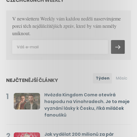
CZECHCRUNCH WEEKLY
V newsletteru Weekly vám každou neděli naservírujeme
porci těch nejdůležitějších zpráv, které by vám neměly
uniknout.
Týden
Měsíc
NEJČTENĚJŠÍ ČLÁNKY
1
Hvězda Kingdom Come otevírá
hospodu na Vinohradech. Je to moje
vyznání lásky k Česku, říká miláček
fanoušků
2
Jak vydělat 200 milionů za pár