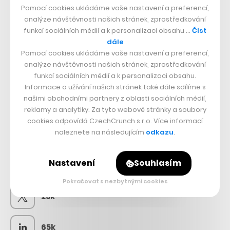
Pomocí cookies ukládáme vaše nastavení a preferencí,
analýze návštěvnosti našich stránek, zprostředkování
funkcí sociálních médií a k personalizaci obsahu …
Číst
dále
Pomocí cookies ukládáme vaše nastavení a preferencí,
analýze návštěvnosti našich stránek, zprostředkování
funkcí sociálních médií a k personalizaci obsahu.
Informace o užívání našich stránek také dále sdílíme s
našimi obchodními partnery z oblasti sociálních médií,
reklamy a analytiky. Za tyto webové stránky a soubory
cookies odpovídá CzechCrunch s.r.o. Více informací
naleznete na následujícím
odkazu
.
SLEDUJTE NÁS
Nastavení
Souhlasím
73k
Pokračovat s nezbytnými cookies
25k
65k