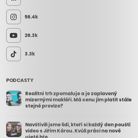
56.4k
26.3k
3.3k
PODCASTY
Realitní trh zpomaluje a je zaplavený
mizernými makléři. Má cenu jim platit stále
stejné provize?
Navštívili jsme lidi, kteří si každý den pouští
video s Jiřím Károu. Kvůli práci na nové
ujeté hře