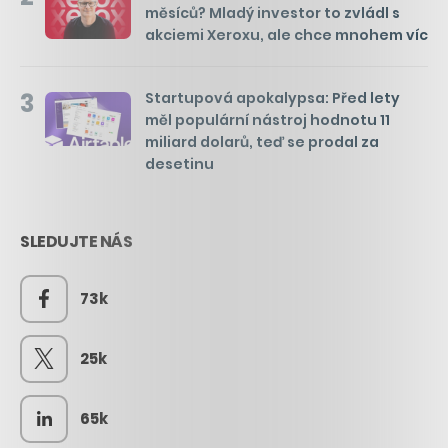
měsíců? Mladý investor to zvládl s
akciemi Xeroxu, ale chce mnohem víc
3
Startupová apokalypsa: Před lety
měl populární nástroj hodnotu 11
miliard dolarů, teď se prodal za
desetinu
SLEDUJTE NÁS
73k
25k
65k