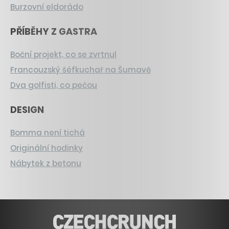
Burzovní eldorádo
PŘÍBĚHY Z GASTRA
Boční projekt, co se zvrtnul
Francouzský šéfkuchař na Šumavě
Dva golfisti, co pečou
DESIGN
Bomma není tichá
Originální hodinky
Nábytek z betonu