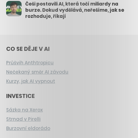
Češi postavili AI, která točí miliardy na
burze. Dokud vydělává, neřešíme, jak se
rozhoduje, říkají
CO SE DĚJE V AI
Průšvih Anthtropicu
Nečekaný směr AI závodu
Kurzy, jak AI vypnout
INVESTICE
Sázka na Xerox
Strnad v Pirelli
Burzovní eldorádo