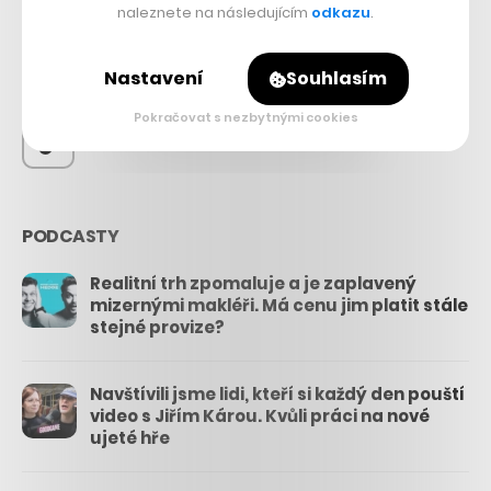
56.4k
naleznete na následujícím
odkazu
.
26.3k
Nastavení
Souhlasím
Pokračovat s nezbytnými cookies
3.3k
PODCASTY
Realitní trh zpomaluje a je zaplavený
mizernými makléři. Má cenu jim platit stále
stejné provize?
Navštívili jsme lidi, kteří si každý den pouští
video s Jiřím Károu. Kvůli práci na nové
ujeté hře