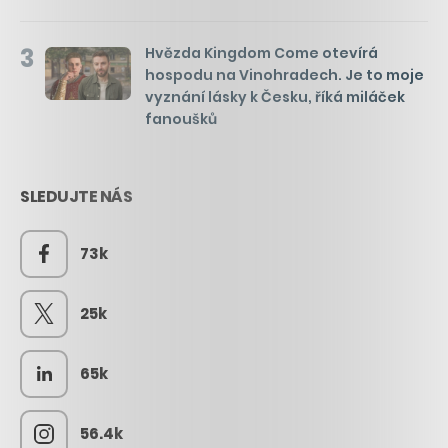
3
Hvězda Kingdom Come otevírá
hospodu na Vinohradech. Je to moje
vyznání lásky k Česku, říká miláček
fanoušků
SLEDUJTE NÁS
73k
25k
65k
56.4k