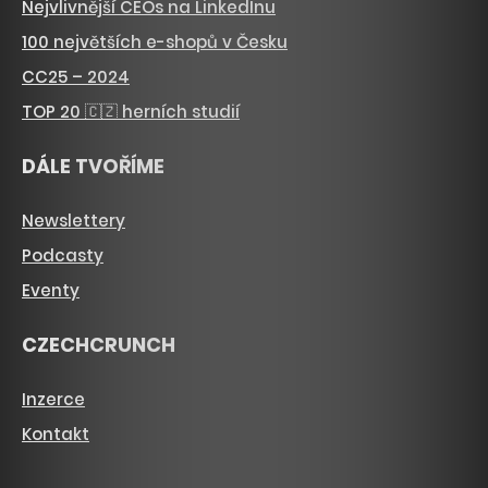
Nejvlivnější CEOs na LinkedInu
100 největších e-shopů v Česku
CC25 – 2024
TOP 20 🇨🇿 herních studií
DÁLE TVOŘÍME
Newslettery
Podcasty
Eventy
CZECHCRUNCH
Inzerce
Kontakt