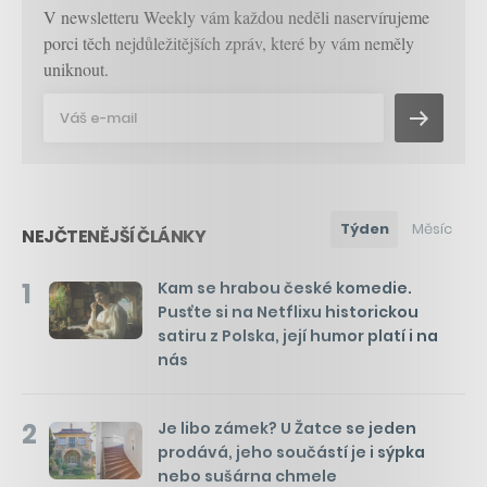
V newsletteru Weekly vám každou neděli naservírujeme
porci těch nejdůležitějších zpráv, které by vám neměly
uniknout.
Týden
Měsíc
NEJČTENĚJŠÍ ČLÁNKY
1
Kam se hrabou české komedie.
Pusťte si na Netflixu historickou
satiru z Polska, její humor platí i na
nás
2
Je libo zámek? U Žatce se jeden
prodává, jeho součástí je i sýpka
nebo sušárna chmele