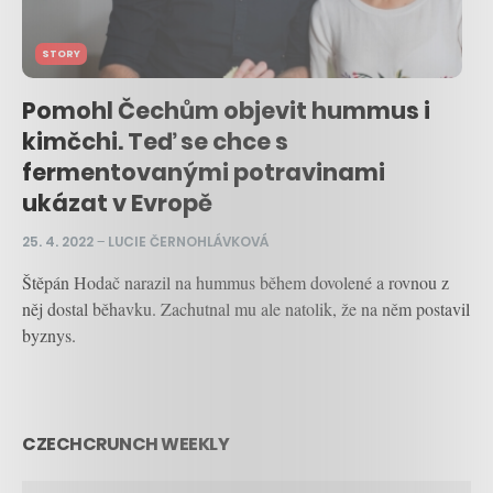
STORY
Pomohl Čechům objevit hummus i
kimčchi. Teď se chce s
fermentovanými potravinami
ukázat v Evropě
25. 4. 2022
–
LUCIE ČERNOHLÁVKOVÁ
Štěpán Hodač narazil na hummus během dovolené a rovnou z
něj dostal běhavku. Zachutnal mu ale natolik, že na něm postavil
byznys.
CZECHCRUNCH WEEKLY