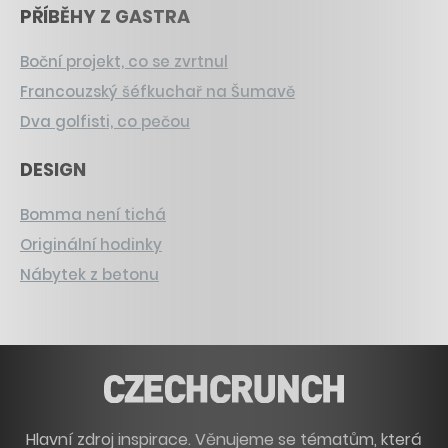
PŘÍBĚHY Z GASTRA
Boční projekt, co se zvrtnul
Francouzský šéfkuchař na Šumavě
Dva golfisti, co pečou
DESIGN
Bomma není tichá
Originální hodinky
Nábytek z betonu
Hlavní zdroj inspirace. Věnujeme se tématům, která