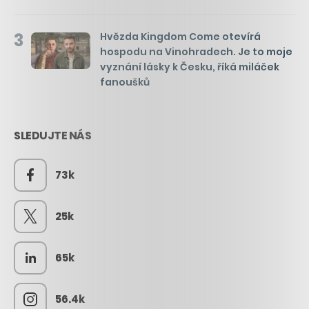
3
Hvězda Kingdom Come otevírá
hospodu na Vinohradech. Je to moje
vyznání lásky k Česku, říká miláček
fanoušků
SLEDUJTE NÁS
73k
25k
65k
56.4k