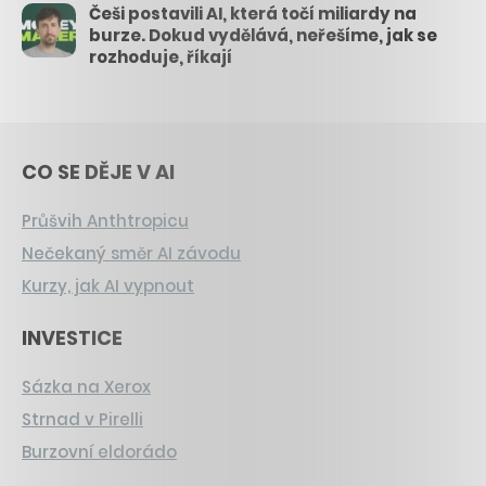
Češi postavili AI, která točí miliardy na
burze. Dokud vydělává, neřešíme, jak se
rozhoduje, říkají
CO SE DĚJE V AI
Průšvih Anthtropicu
Nečekaný směr AI závodu
Kurzy, jak AI vypnout
INVESTICE
Sázka na Xerox
Strnad v Pirelli
Burzovní eldorádo