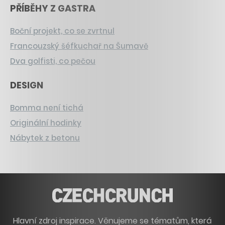
PŘÍBĚHY Z GASTRA
Boční projekt, co se zvrtnul
Francouzský šéfkuchař na Šumavě
Dva golfisti, co pečou
DESIGN
Bomma není tichá
Originální hodinky
Nábytek z betonu
Hlavní zdroj inspirace. Věnujeme se tématům, která