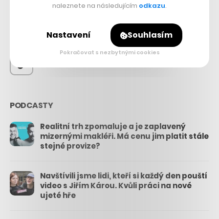
56.4k
naleznete na následujícím
odkazu
.
26.3k
Nastavení
Souhlasím
Pokračovat s nezbytnými cookies
3.3k
PODCASTY
Realitní trh zpomaluje a je zaplavený
mizernými makléři. Má cenu jim platit stále
stejné provize?
Navštívili jsme lidi, kteří si každý den pouští
video s Jiřím Károu. Kvůli práci na nové
ujeté hře