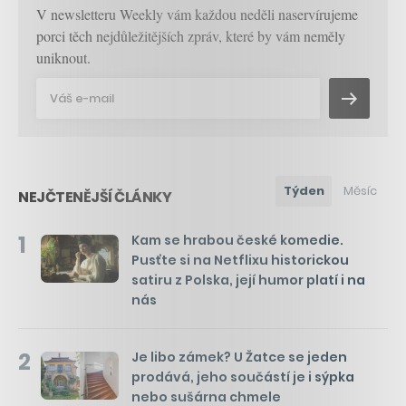
V newsletteru Weekly vám každou neděli naservírujeme
porci těch nejdůležitějších zpráv, které by vám neměly
uniknout.
Týden
Měsíc
NEJČTENĚJŠÍ ČLÁNKY
1
Kam se hrabou české komedie.
Pusťte si na Netflixu historickou
satiru z Polska, její humor platí i na
nás
2
Je libo zámek? U Žatce se jeden
prodává, jeho součástí je i sýpka
nebo sušárna chmele