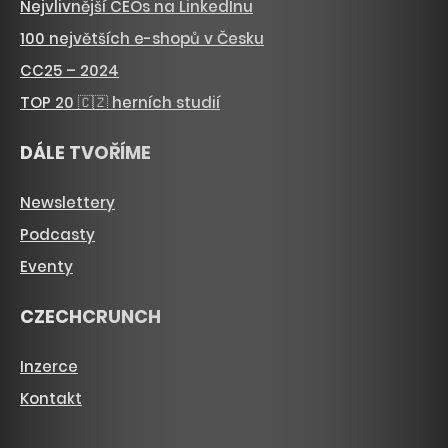
Nejvlivnější CEOs na LinkedInu
100 největších e-shopů v Česku
CC25 – 2024
TOP 20 🇨🇿 herních studií
DÁLE TVOŘÍME
Newslettery
Podcasty
Eventy
CZECHCRUNCH
Inzerce
Kontakt