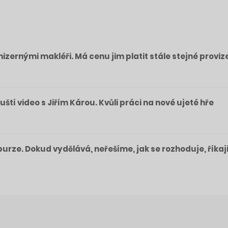
izernými makléři. Má cenu jim platit stále stejné proviz
pouští video s Jiřím Károu. Kvůli práci na nové ujeté hře
a burze. Dokud vydělává, neřešíme, jak se rozhoduje, říkaj