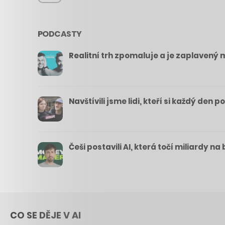
PODCASTY
Realitní trh zpomaluje a je zaplavený m
Navštívili jsme lidi, kteří si každý den 
Češi postavili AI, která točí miliardy n
CO SE DĚJE V AI