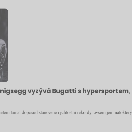
enigsegg vyzývá Bugatti s hypersportem, 
účelem lámat doposud stanovené rychlostní rekordy, ovšem jen málokterý