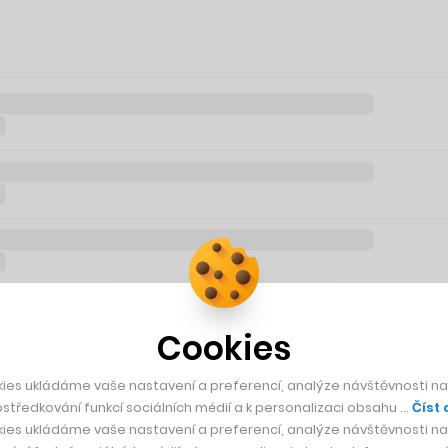
Cookies
ies ukládáme vaše nastavení a preferencí, analýze návštěvnosti naš
středkování funkcí sociálních médií a k personalizaci obsahu …
Číst 
ies ukládáme vaše nastavení a preferencí, analýze návštěvnosti naš