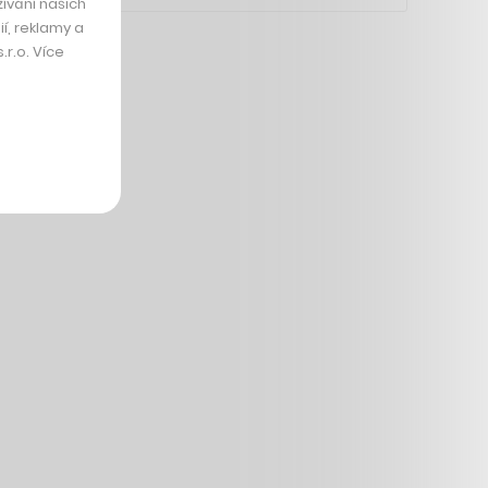
ívání našich
í, reklamy a
r.o. Více