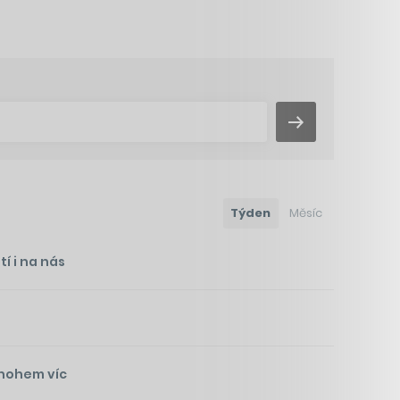
Týden
Měsíc
í i na nás
mnohem víc