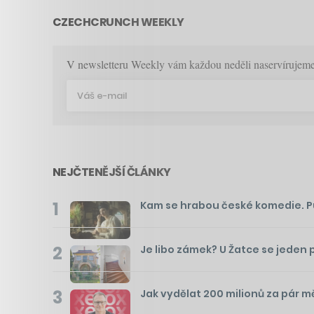
CZECHCRUNCH WEEKLY
V newsletteru Weekly vám každou neděli naservírujeme p
NEJČTENĚJŠÍ ČLÁNKY
1
Kam se hrabou české komedie. Pusť
2
Je libo zámek? U Žatce se jeden 
3
Jak vydělat 200 milionů za pár m