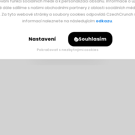
vání funkcí sociálních médií a k personalizaci obsahu. Informace o už
é dále sdílíme s našimi obchodními partnery z oblasti sociálních médi
y. Za tyto webové stránky a soubory cookies odpovídá CzechCrunch s.
informací naleznete na následujícím
odkazu
.
Nastavení
Souhlasím
Pokračovat s nezbytnými cookies