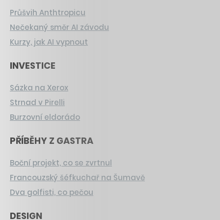
Průšvih Anthtropicu
Nečekaný směr AI závodu
Kurzy, jak AI vypnout
INVESTICE
Sázka na Xerox
Strnad v Pirelli
Burzovní eldorádo
PŘÍBĚHY Z GASTRA
Boční projekt, co se zvrtnul
Francouzský šéfkuchař na Šumavě
Dva golfisti, co pečou
DESIGN