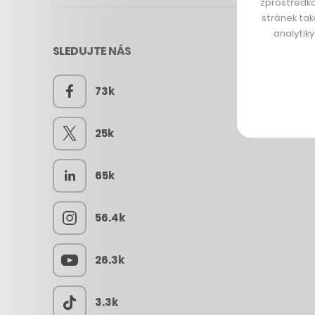
zprostředko
stránek tak
analytik
SLEDUJTE NÁS
73k
25k
65k
56.4k
26.3k
3.3k