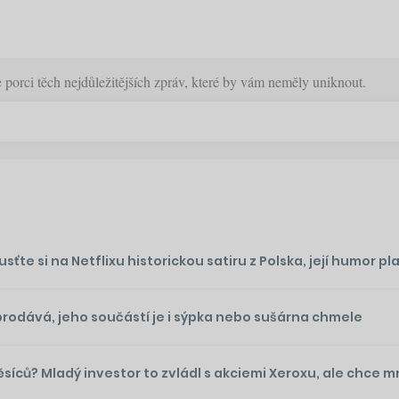
orci těch nejdůležitějších zpráv, které by vám neměly uniknout.
te si na Netflixu historickou satiru z Polska, její humor plat
prodává, jeho součástí je i sýpka nebo sušárna chmele
ěsíců? Mladý investor to zvládl s akciemi Xeroxu, ale chce 