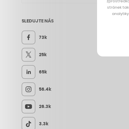
zprostředko
stránek tak
analytik
SLEDUJTE NÁS
73k
25k
65k
56.4k
26.3k
3.3k