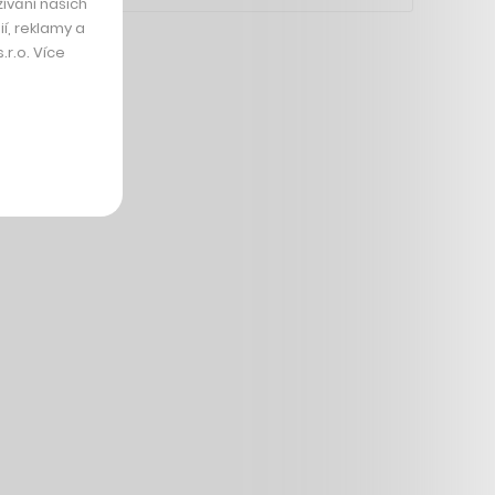
ívání našich
í, reklamy a
r.o. Více