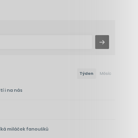
Týden
Měsíc
í i na nás
íká miláček fanoušků