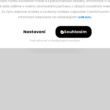
vání funkcí sociálních médií a k personalizaci obsahu. Informace o už
é dále sdílíme s našimi obchodními partnery z oblasti sociálních médi
y. Za tyto webové stránky a soubory cookies odpovídá CzechCrunch s.
informací naleznete na následujícím
odkazu
.
Nastavení
Souhlasím
Pokračovat s nezbytnými cookies