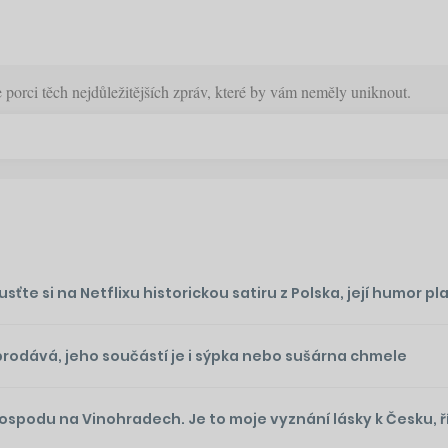
orci těch nejdůležitějších zpráv, které by vám neměly uniknout.
te si na Netflixu historickou satiru z Polska, její humor plat
prodává, jeho součástí je i sýpka nebo sušárna chmele
podu na Vinohradech. Je to moje vyznání lásky k Česku, ř