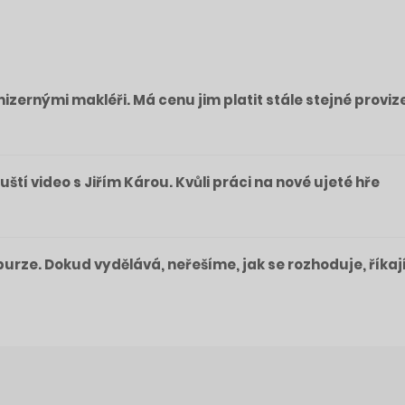
izernými makléři. Má cenu jim platit stále stejné proviz
pouští video s Jiřím Károu. Kvůli práci na nové ujeté hře
a burze. Dokud vydělává, neřešíme, jak se rozhoduje, říkaj