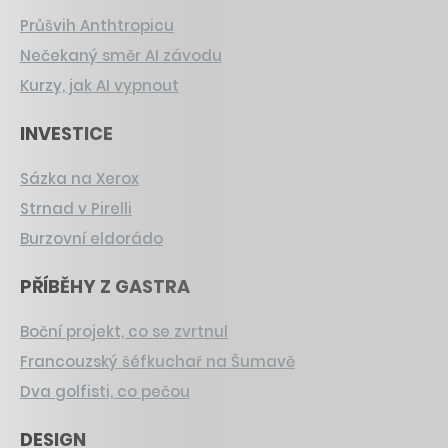
Průšvih Anthtropicu
Nečekaný směr AI závodu
Kurzy, jak AI vypnout
INVESTICE
Sázka na Xerox
Strnad v Pirelli
Burzovní eldorádo
PŘÍBĚHY Z GASTRA
Boční projekt, co se zvrtnul
Francouzský šéfkuchař na Šumavě
Dva golfisti, co pečou
DESIGN