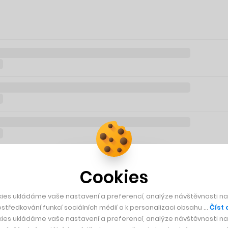
Cookies
ies ukládáme vaše nastavení a preferencí, analýze návštěvnosti naš
středkování funkcí sociálních médií a k personalizaci obsahu …
Číst 
ies ukládáme vaše nastavení a preferencí, analýze návštěvnosti naš