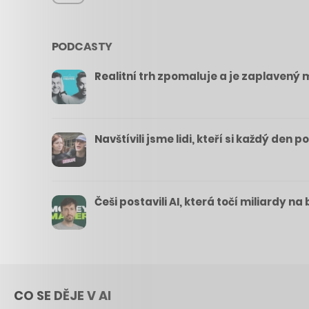
PODCASTY
Realitní trh zpomaluje a je zaplavený m
Navštívili jsme lidi, kteří si každý den 
Češi postavili AI, která točí miliardy n
CO SE DĚJE V AI