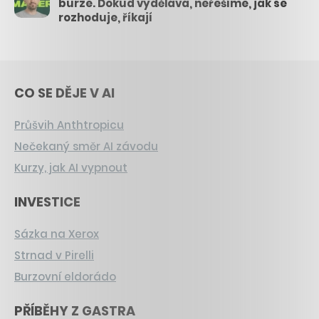
burze. Dokud vydělává, neřešíme, jak se
rozhoduje, říkají
CO SE DĚJE V AI
Průšvih Anthtropicu
Nečekaný směr AI závodu
Kurzy, jak AI vypnout
INVESTICE
Sázka na Xerox
Strnad v Pirelli
Burzovní eldorádo
PŘÍBĚHY Z GASTRA