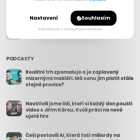
26.3k
Nastavení
Souhlasím
Pokračovat s nezbytnými cookies
3.3k
PODCASTY
Realitní trh zpomaluje a je zaplavený
mizernými makléři. Má cenu jim platit stále
stejné provize?
Navštívili jsme lidi, kteří si každý den pouští
video s Jiřím Károu. Kvůli práci na nové
ujeté hře
Češi postavili AI, která točí miliardy na