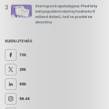
3
Startupová apokalypsa: Před lety
měl populární nástroj hodnotu 11
miliard dolarů, teď se prodal za
desetinu
SLEDUJTE NÁS
73k
25k
65k
56.4k