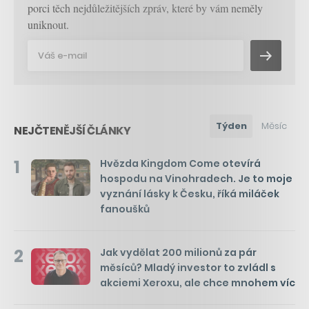
porci těch nejdůležitějších zpráv, které by vám neměly
uniknout.
Týden
Měsíc
NEJČTENĚJŠÍ ČLÁNKY
1
Hvězda Kingdom Come otevírá
hospodu na Vinohradech. Je to moje
vyznání lásky k Česku, říká miláček
fanoušků
2
Jak vydělat 200 milionů za pár
měsíců? Mladý investor to zvládl s
akciemi Xeroxu, ale chce mnohem víc