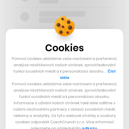
Cookies
SLEDUJTE NÁS
Pomocí cookies ukládáme vaše nastavení a preferencí,
analýze návštěvnosti našich stránek, zprostředkování
funkcí sociálních médií a k personalizaci obsahu …
Číst
73k
dále
Pomocí cookies ukládáme vaše nastavení a preferencí,
25k
analýze návštěvnosti našich stránek, zprostředkování
funkcí sociálních médií a k personalizaci obsahu.
Informace o užívání našich stránek také dále sdílíme s
65k
našimi obchodními partnery z oblasti sociálních médií,
reklamy a analytiky. Za tyto webové stránky a soubory
cookies odpovídá CzechCrunch s.r.o. Více informací
56.4k
naleznete na následujícím
odkazu
.