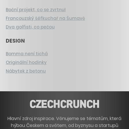
Boční projekt, co se zvrtnul
Francouzský šéfkuchař na Šumavě
Dva golfisti, co pečou
DESIGN
Bomma není tichá
Originální hodinky
Nábytek z betonu
Hlavní zdroj inspirace. Věnujeme se tématům, která
hýbou Českem a světem, od byznysu a startupů