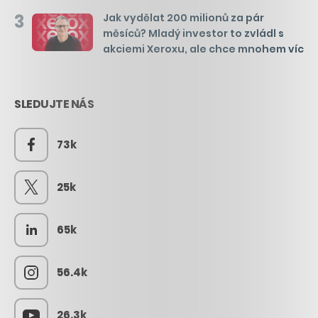
3
Jak vydělat 200 milionů za pár
měsíců? Mladý investor to zvládl s
akciemi Xeroxu, ale chce mnohem víc
SLEDUJTE NÁS
73k
25k
65k
56.4k
26.3k