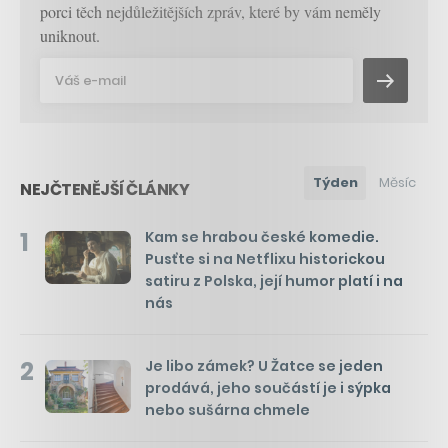
porci těch nejdůležitějších zpráv, které by vám neměly
uniknout.
Týden
Měsíc
NEJČTENĚJŠÍ ČLÁNKY
1
Kam se hrabou české komedie.
Pusťte si na Netflixu historickou
satiru z Polska, její humor platí i na
nás
2
Je libo zámek? U Žatce se jeden
prodává, jeho součástí je i sýpka
nebo sušárna chmele