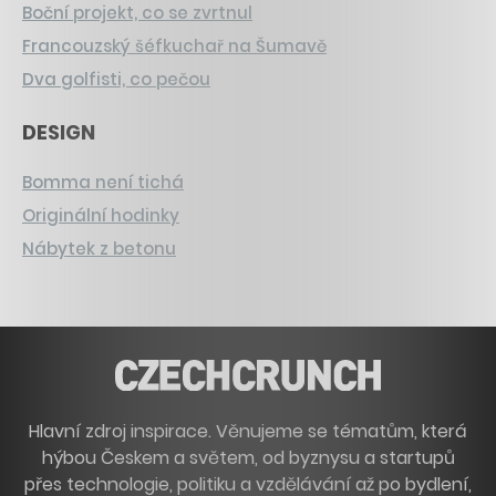
Boční projekt, co se zvrtnul
Francouzský šéfkuchař na Šumavě
Dva golfisti, co pečou
DESIGN
Bomma není tichá
Originální hodinky
Nábytek z betonu
Hlavní zdroj inspirace. Věnujeme se tématům, která
hýbou Českem a světem, od byznysu a startupů
přes technologie, politiku a vzdělávání až po bydlení,