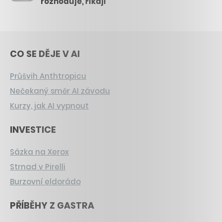
rozhoduje, říkají
CO SE DĚJE V AI
Průšvih Anthtropicu
Nečekaný směr AI závodu
Kurzy, jak AI vypnout
INVESTICE
Sázka na Xerox
Strnad v Pirelli
Burzovní eldorádo
PŘÍBĚHY Z GASTRA