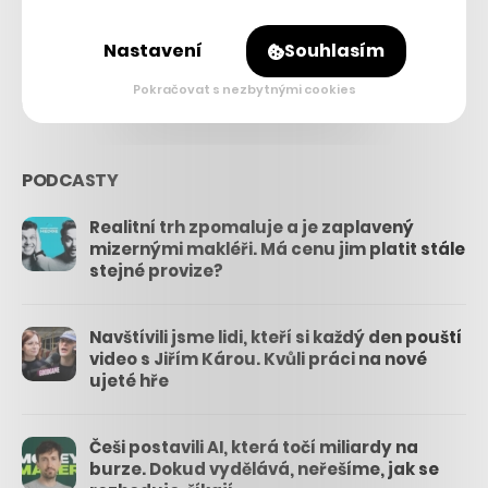
26.3k
Nastavení
Souhlasím
3.3k
Pokračovat s nezbytnými cookies
PODCASTY
Realitní trh zpomaluje a je zaplavený
mizernými makléři. Má cenu jim platit stále
stejné provize?
Navštívili jsme lidi, kteří si každý den pouští
video s Jiřím Károu. Kvůli práci na nové
ujeté hře
Češi postavili AI, která točí miliardy na
burze. Dokud vydělává, neřešíme, jak se