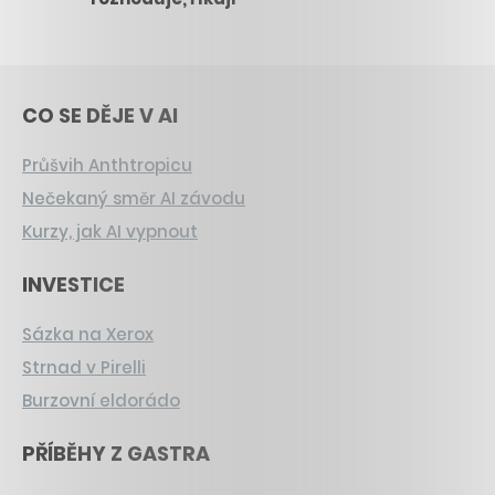
CO SE DĚJE V AI
Průšvih Anthtropicu
Nečekaný směr AI závodu
Kurzy, jak AI vypnout
INVESTICE
Sázka na Xerox
Strnad v Pirelli
Burzovní eldorádo
PŘÍBĚHY Z GASTRA