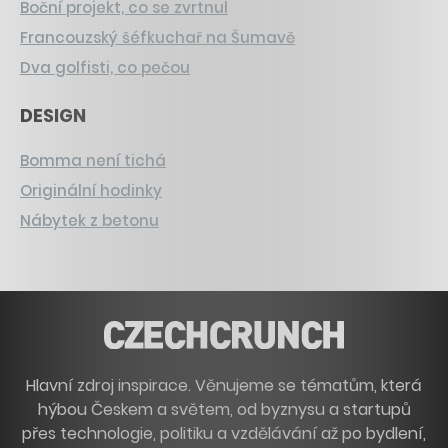
Boční projekt, co se zvrtnul
Francouzský šéfkuchař na Šumavě
Dva golfisti, co pečou
DESIGN
Bomma není tichá
Originální hodinky
Nábytek z betonu
Hlavní zdroj inspirace. Věnujeme se tématům, která
hýbou Českem a světem, od byznysu a startupů
přes technologie, politiku a vzdělávání až po bydlení,