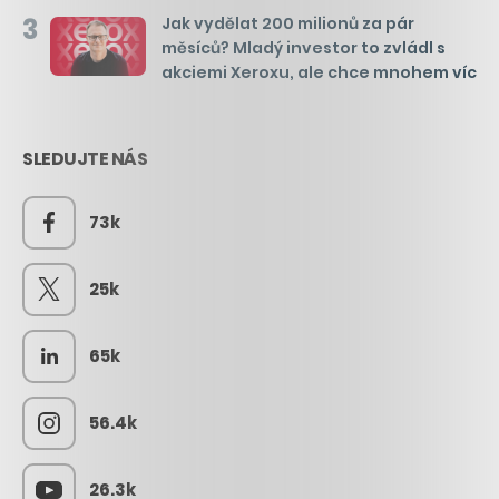
3
Jak vydělat 200 milionů za pár
měsíců? Mladý investor to zvládl s
akciemi Xeroxu, ale chce mnohem víc
SLEDUJTE NÁS
73k
25k
65k
56.4k
26.3k