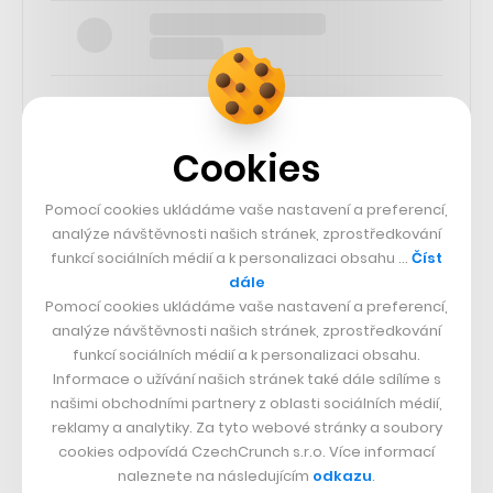
Cookies
SLEDUJTE NÁS
Pomocí cookies ukládáme vaše nastavení a preferencí,
analýze návštěvnosti našich stránek, zprostředkování
73k
funkcí sociálních médií a k personalizaci obsahu …
Číst
dále
Pomocí cookies ukládáme vaše nastavení a preferencí,
25k
analýze návštěvnosti našich stránek, zprostředkování
funkcí sociálních médií a k personalizaci obsahu.
65k
Informace o užívání našich stránek také dále sdílíme s
našimi obchodními partnery z oblasti sociálních médií,
reklamy a analytiky. Za tyto webové stránky a soubory
56.4k
cookies odpovídá CzechCrunch s.r.o. Více informací
naleznete na následujícím
odkazu
.