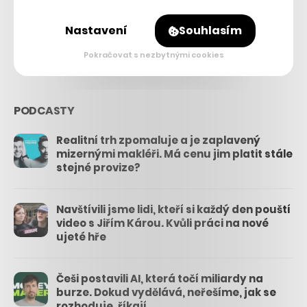
26.3k
Nastavení
Souhlasím
3.3k
Pokračovat s nezbytnými cookies
PODCASTY
Realitní trh zpomaluje a je zaplavený
mizernými makléři. Má cenu jim platit stále
stejné provize?
Navštívili jsme lidi, kteří si každý den pouští
video s Jiřím Károu. Kvůli práci na nové
ujeté hře
Češi postavili AI, která točí miliardy na
burze. Dokud vydělává, neřešíme, jak se
rozhoduje, říkají