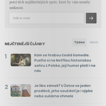
porci těch nejdůležitějších zpráv, které by vám neměly
uniknout.
Týden
Měsíc
NEJČTENĚJŠÍ ČLÁNKY
1
Kam se hrabou české komedie.
Pusťte si na Netflixu historickou
satiru z Polska, její humor platí i na
nás
2
Je libo zámek? U Žatce se jeden
prodává, jeho součástí je i sýpka
nebo sušárna chmele