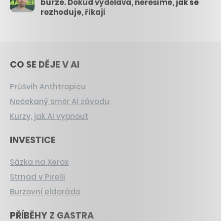
burze. Dokud vydělává, neřešíme, jak se
rozhoduje, říkají
CO SE DĚJE V AI
Průšvih Anthtropicu
Nečekaný směr AI závodu
Kurzy, jak AI vypnout
INVESTICE
Sázka na Xerox
Strnad v Pirelli
Burzovní eldorádo
PŘÍBĚHY Z GASTRA