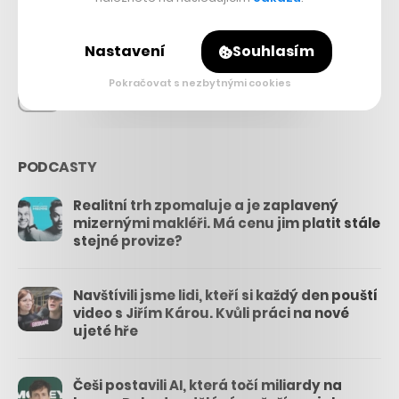
26.3k
Nastavení
Souhlasím
Pokračovat s nezbytnými cookies
3.3k
PODCASTY
Realitní trh zpomaluje a je zaplavený
mizernými makléři. Má cenu jim platit stále
stejné provize?
Navštívili jsme lidi, kteří si každý den pouští
video s Jiřím Károu. Kvůli práci na nové
ujeté hře
Češi postavili AI, která točí miliardy na