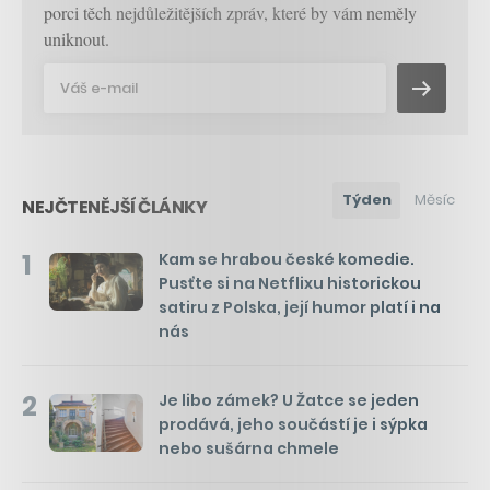
porci těch nejdůležitějších zpráv, které by vám neměly
uniknout.
Týden
Měsíc
NEJČTENĚJŠÍ ČLÁNKY
1
Kam se hrabou české komedie.
Pusťte si na Netflixu historickou
satiru z Polska, její humor platí i na
nás
2
Je libo zámek? U Žatce se jeden
prodává, jeho součástí je i sýpka
nebo sušárna chmele