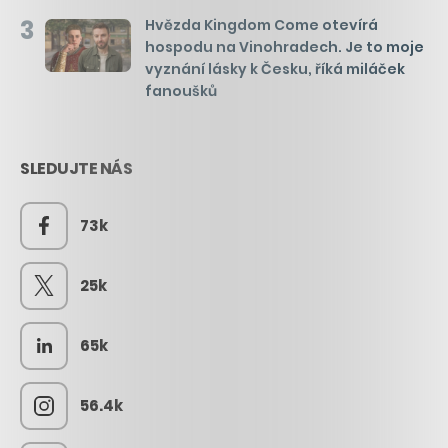
3
Hvězda Kingdom Come otevírá
hospodu na Vinohradech. Je to moje
vyznání lásky k Česku, říká miláček
fanoušků
SLEDUJTE NÁS
73k
25k
65k
56.4k