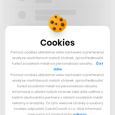
Cookies
SLEDUJTE NÁS
Pomocí cookies ukládáme vaše nastavení a preferencí,
analýze návštěvnosti našich stránek, zprostředkování
funkcí sociálních médií a k personalizaci obsahu …
Číst
73k
dále
Pomocí cookies ukládáme vaše nastavení a preferencí,
25k
analýze návštěvnosti našich stránek, zprostředkování
funkcí sociálních médií a k personalizaci obsahu.
Informace o užívání našich stránek také dále sdílíme s
65k
našimi obchodními partnery z oblasti sociálních médií,
reklamy a analytiky. Za tyto webové stránky a soubory
cookies odpovídá CzechCrunch s.r.o. Více informací
56.4k
naleznete na následujícím
odkazu
.