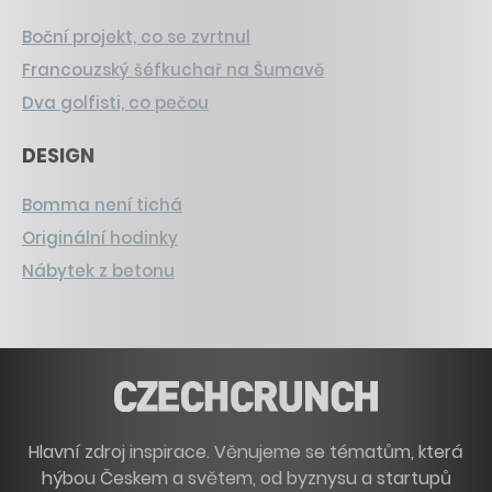
Boční projekt, co se zvrtnul
Francouzský šéfkuchař na Šumavě
Dva golfisti, co pečou
DESIGN
Bomma není tichá
Originální hodinky
Nábytek z betonu
Hlavní zdroj inspirace. Věnujeme se tématům, která
hýbou Českem a světem, od byznysu a startupů