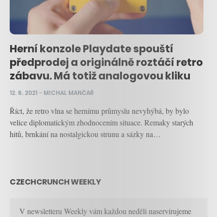
Herní konzole Playdate spouští
předprodej a originálně roztáčí retro
zábavu. Má totiž analogovou kliku
12. 6. 2021
–
MICHAL MANČAŘ
Říct, že retro vlna se hernímu průmyslu nevyhýbá, by bylo
velice diplomatickým zhodnocením situace. Remaky starých
hitů, brnkání na nostalgickou strunu a sázky na…
CZECHCRUNCH WEEKLY
V newsletteru Weekly vám každou neděli naservírujeme