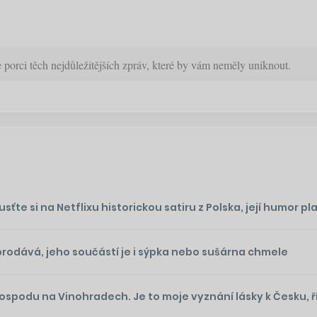
orci těch nejdůležitějších zpráv, které by vám neměly uniknout.
te si na Netflixu historickou satiru z Polska, její humor plat
prodává, jeho součástí je i sýpka nebo sušárna chmele
podu na Vinohradech. Je to moje vyznání lásky k Česku, ř