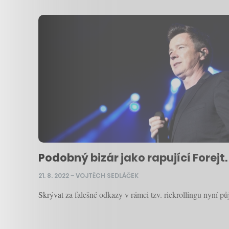
Podobný bizár jako rapující Forejt
21. 8. 2022
–
VOJTĚCH SEDLÁČEK
Skrývat za falešné odkazy v rámci tzv. rickrollingu nyní půj