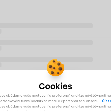
Cookies
ies ukládáme vaše nastavení a preferencí, analýze návštěvnosti naš
středkování funkcí sociálních médií a k personalizaci obsahu …
Číst 
ies ukládáme vaše nastavení a preferencí, analýze návštěvnosti naš