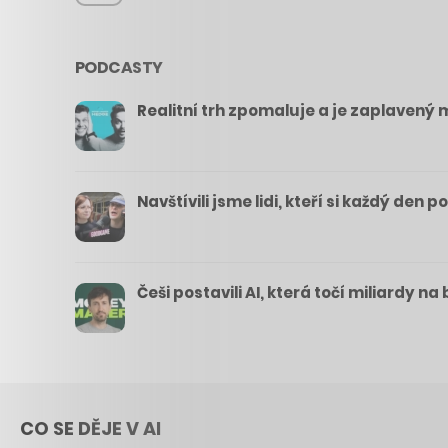
PODCASTY
Realitní trh zpomaluje a je zaplavený m
Navštívili jsme lidi, kteří si každý den 
Češi postavili AI, která točí miliardy n
CO SE DĚJE V AI