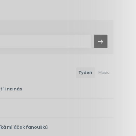
Týden
Měsíc
í i na nás
íká miláček fanoušků