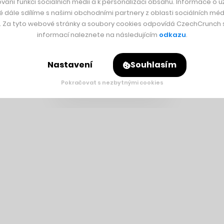
vání funkcí sociálních médií a k personalizaci obsahu. Informace o už
é dále sdílíme s našimi obchodními partnery z oblasti sociálních médi
y. Za tyto webové stránky a soubory cookies odpovídá CzechCrunch s.
informací naleznete na následujícím
odkazu
.
Nastavení
Souhlasím
Pokračovat s nezbytnými cookies