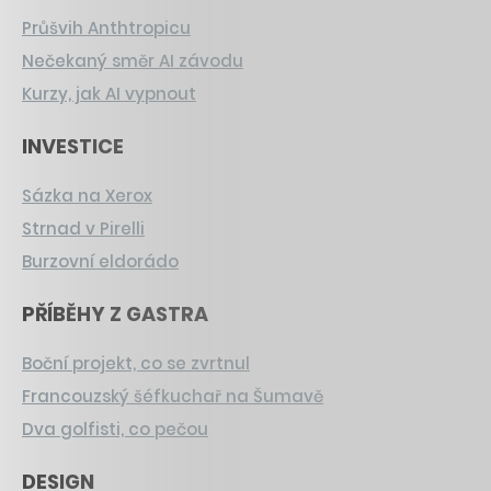
Průšvih Anthtropicu
Nečekaný směr AI závodu
Kurzy, jak AI vypnout
INVESTICE
Sázka na Xerox
Strnad v Pirelli
Burzovní eldorádo
PŘÍBĚHY Z GASTRA
Boční projekt, co se zvrtnul
Francouzský šéfkuchař na Šumavě
Dva golfisti, co pečou
DESIGN