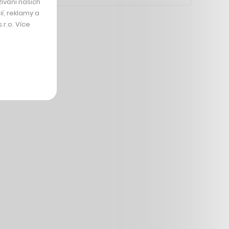
ívání našich
í, reklamy a
r.o. Více