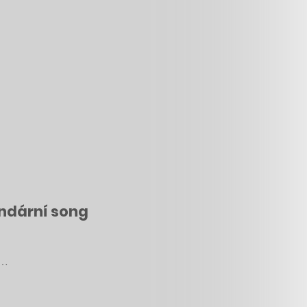
gendární song
u…