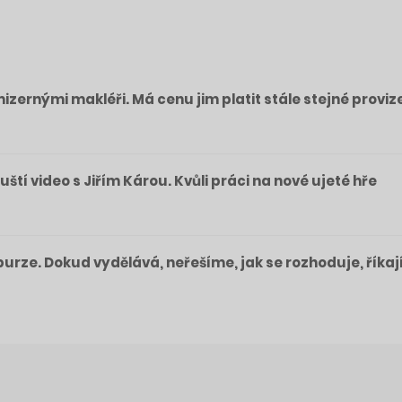
izernými makléři. Má cenu jim platit stále stejné proviz
pouští video s Jiřím Károu. Kvůli práci na nové ujeté hře
a burze. Dokud vydělává, neřešíme, jak se rozhoduje, říkaj