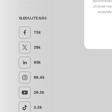
zprostředko
stránek tak
analytik
SLEDUJTE NÁS
73k
25k
65k
56.4k
26.3k
3.3k