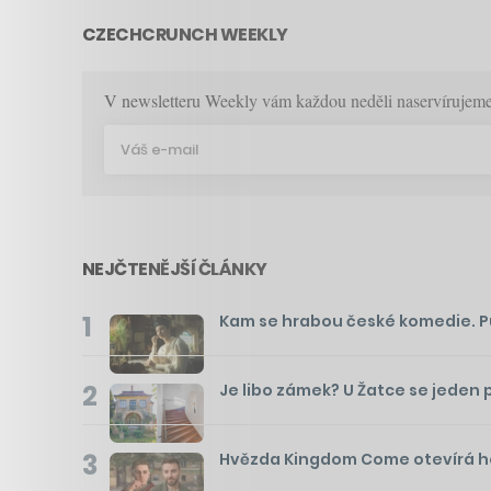
CZECHCRUNCH WEEKLY
V newsletteru Weekly vám každou neděli naservírujeme p
NEJČTENĚJŠÍ ČLÁNKY
1
Kam se hrabou české komedie. Pusť
2
Je libo zámek? U Žatce se jeden 
3
Hvězda Kingdom Come otevírá hos