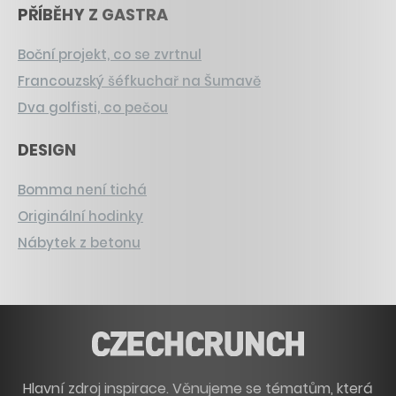
PŘÍBĚHY Z GASTRA
Boční projekt, co se zvrtnul
Francouzský šéfkuchař na Šumavě
Dva golfisti, co pečou
DESIGN
Bomma není tichá
Originální hodinky
Nábytek z betonu
Hlavní zdroj inspirace. Věnujeme se tématům, která