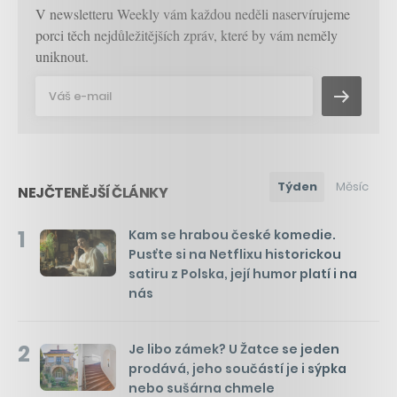
V newsletteru Weekly vám každou neděli naservírujeme
porci těch nejdůležitějších zpráv, které by vám neměly
uniknout.
Týden
Měsíc
NEJČTENĚJŠÍ ČLÁNKY
1
Kam se hrabou české komedie.
Pusťte si na Netflixu historickou
satiru z Polska, její humor platí i na
nás
2
Je libo zámek? U Žatce se jeden
prodává, jeho součástí je i sýpka
nebo sušárna chmele