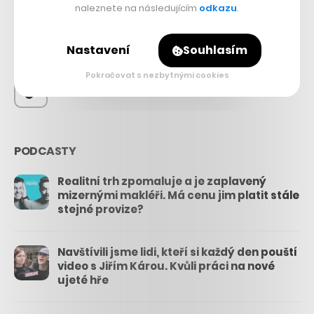
56.4k
naleznete na následujícím
odkazu
.
26.3k
Nastavení
Souhlasím
Pokračovat s nezbytnými cookies
3.3k
PODCASTY
Realitní trh zpomaluje a je zaplavený
mizernými makléři. Má cenu jim platit stále
stejné provize?
Navštívili jsme lidi, kteří si každý den pouští
video s Jiřím Károu. Kvůli práci na nové
ujeté hře