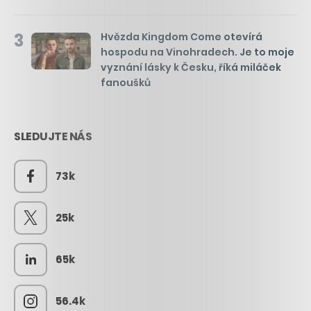
3
Hvězda Kingdom Come otevírá
hospodu na Vinohradech. Je to moje
vyznání lásky k Česku, říká miláček
fanoušků
SLEDUJTE NÁS
73k
25k
65k
56.4k