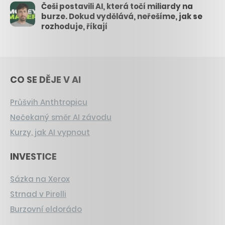
Češi postavili AI, která točí miliardy na
burze. Dokud vydělává, neřešíme, jak se
rozhoduje, říkají
CO SE DĚJE V AI
Průšvih Anthtropicu
Nečekaný směr AI závodu
Kurzy, jak AI vypnout
INVESTICE
Sázka na Xerox
Strnad v Pirelli
Burzovní eldorádo