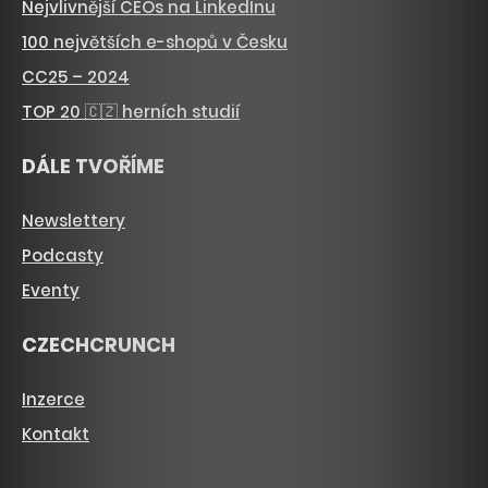
Nejvlivnější CEOs na LinkedInu
100 největších e-shopů v Česku
CC25 – 2024
TOP 20 🇨🇿 herních studií
DÁLE TVOŘÍME
Newslettery
Podcasty
Eventy
CZECHCRUNCH
Inzerce
Kontakt