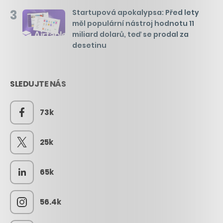
3
Startupová apokalypsa: Před lety
měl populární nástroj hodnotu 11
miliard dolarů, teď se prodal za
desetinu
SLEDUJTE NÁS
73k
25k
65k
56.4k