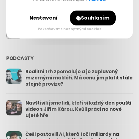
26.3k
Nastavení
Souhlasím
Pokračovat s nezbytnými cookies
3.3k
PODCASTY
Realitní trh zpomaluje a je zaplavený
mizernými makléři. Má cenu jim platit stále
stejné provize?
Navštívili jsme lidi, kteří si každý den pouští
video s Jiřím Károu. Kvůli práci na nové
ujeté hře
Češi postavili AI, která točí miliardy na