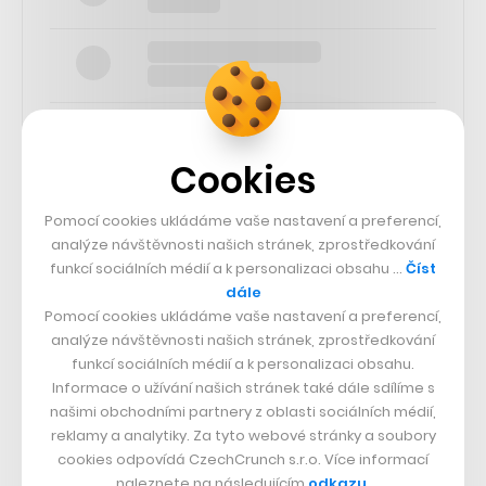
Cookies
SLEDUJTE NÁS
Pomocí cookies ukládáme vaše nastavení a preferencí,
analýze návštěvnosti našich stránek, zprostředkování
funkcí sociálních médií a k personalizaci obsahu …
Číst
73k
dále
Pomocí cookies ukládáme vaše nastavení a preferencí,
25k
analýze návštěvnosti našich stránek, zprostředkování
funkcí sociálních médií a k personalizaci obsahu.
Informace o užívání našich stránek také dále sdílíme s
65k
našimi obchodními partnery z oblasti sociálních médií,
reklamy a analytiky. Za tyto webové stránky a soubory
cookies odpovídá CzechCrunch s.r.o. Více informací
56.4k
naleznete na následujícím
odkazu
.