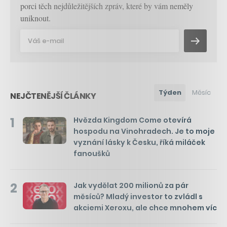
porci těch nejdůležitějších zpráv, které by vám neměly
uniknout.
Týden
Měsíc
NEJČTENĚJŠÍ ČLÁNKY
1
Hvězda Kingdom Come otevírá
hospodu na Vinohradech. Je to moje
vyznání lásky k Česku, říká miláček
fanoušků
2
Jak vydělat 200 milionů za pár
měsíců? Mladý investor to zvládl s
akciemi Xeroxu, ale chce mnohem víc