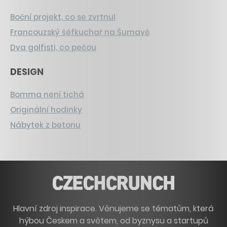
Boční projekt, co se zvrtnul
Francouzský šéfkuchař na Šumavě
Dva golfisti, co pečou
DESIGN
Bomma není tichá
Originální hodinky
Nábytek z betonu
Hlavní zdroj inspirace. Věnujeme se tématům, která
hýbou Českem a světem, od byznysu a startupů