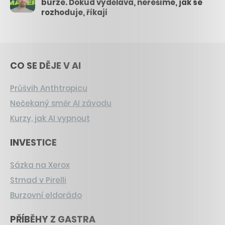
burze. Dokud vydělává, neřešíme, jak se
rozhoduje, říkají
CO SE DĚJE V AI
Průšvih Anthtropicu
Nečekaný směr AI závodu
Kurzy, jak AI vypnout
INVESTICE
Sázka na Xerox
Strnad v Pirelli
Burzovní eldorádo
PŘÍBĚHY Z GASTRA