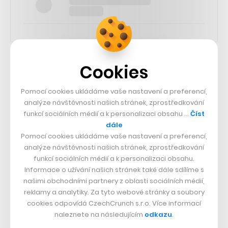
Cookies
SLEDUJTE NÁS
Pomocí cookies ukládáme vaše nastavení a preferencí,
73k
analýze návštěvnosti našich stránek, zprostředkování
funkcí sociálních médií a k personalizaci obsahu …
Číst
dále
25k
Pomocí cookies ukládáme vaše nastavení a preferencí,
analýze návštěvnosti našich stránek, zprostředkování
funkcí sociálních médií a k personalizaci obsahu.
65k
Informace o užívání našich stránek také dále sdílíme s
našimi obchodními partnery z oblasti sociálních médií,
reklamy a analytiky. Za tyto webové stránky a soubory
56.4k
cookies odpovídá CzechCrunch s.r.o. Více informací
naleznete na následujícím
odkazu
.
26.3k