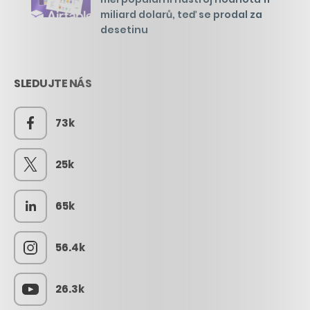
miliard dolarů, teď se prodal za
desetinu
SLEDUJTE NÁS
73k
25k
65k
56.4k
26.3k