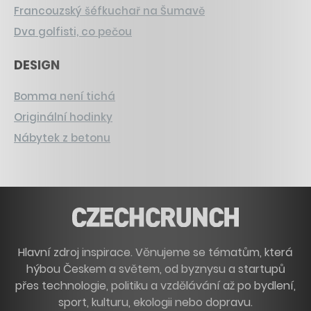
Francouzský šéfkuchař na Šumavě
Dva golfisti, co pečou
DESIGN
Bomma není tichá
Originální hodinky
Nábytek z betonu
Hlavní zdroj inspirace. Věnujeme se tématům, která
hýbou Českem a světem, od byznysu a startupů
přes technologie, politiku a vzdělávání až po bydlení,
sport, kulturu, ekologii nebo dopravu.