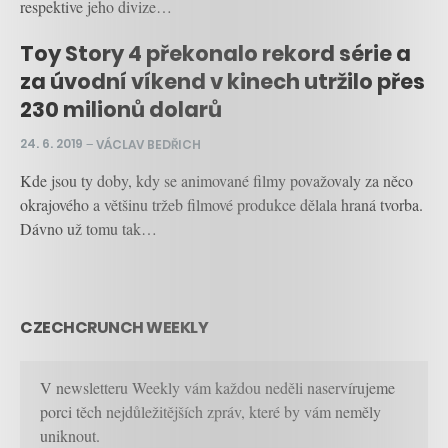
respektive jeho divize…
Toy Story 4 překonalo rekord série a
za úvodní víkend v kinech utržilo přes
230 milionů dolarů
24. 6. 2019
–
VÁCLAV BEDŘICH
Kde jsou ty doby, kdy se animované filmy považovaly za něco
okrajového a většinu tržeb filmové produkce dělala hraná tvorba.
Dávno už tomu tak…
CZECHCRUNCH WEEKLY
V newsletteru Weekly vám každou neděli naservírujeme
porci těch nejdůležitějších zpráv, které by vám neměly
uniknout.