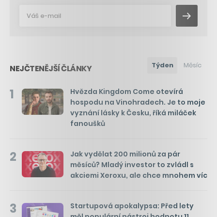
Týden
Měsíc
NEJČTENĚJŠÍ ČLÁNKY
1
Hvězda Kingdom Come otevírá
hospodu na Vinohradech. Je to moje
vyznání lásky k Česku, říká miláček
fanoušků
2
Jak vydělat 200 milionů za pár
měsíců? Mladý investor to zvládl s
akciemi Xeroxu, ale chce mnohem víc
3
Startupová apokalypsa: Před lety
měl populární nástroj hodnotu 11