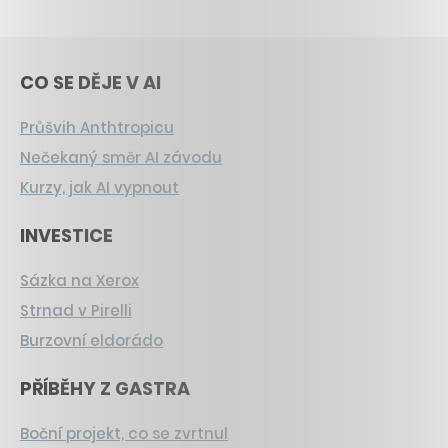
CO SE DĚJE V AI
Průšvih Anthtropicu
Nečekaný směr AI závodu
Kurzy, jak AI vypnout
INVESTICE
Sázka na Xerox
Strnad v Pirelli
Burzovní eldorádo
PŘÍBĚHY Z GASTRA
Boční projekt, co se zvrtnul