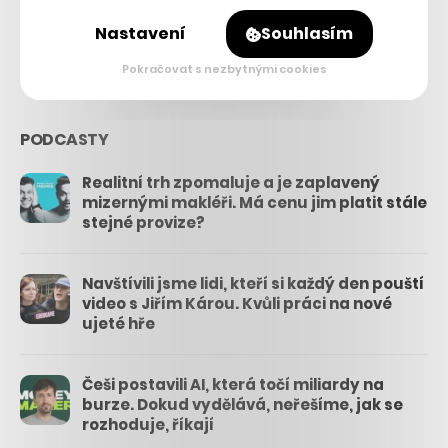
Nastavení
Souhlasím
3.3k
Pokračovat s nezbytnými cookies
PODCASTY
Realitní trh zpomaluje a je zaplavený
mizernými makléři. Má cenu jim platit stále
stejné provize?
Navštívili jsme lidi, kteří si každý den pouští
video s Jiřím Károu. Kvůli práci na nové
ujeté hře
Češi postavili AI, která točí miliardy na
burze. Dokud vydělává, neřešíme, jak se
rozhoduje, říkají