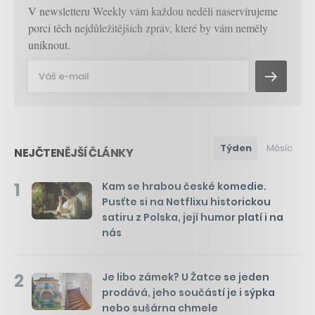
V newsletteru Weekly vám každou neděli naservírujeme
porci těch nejdůležitějších zpráv, které by vám neměly
uniknout.
Týden
Měsíc
NEJČTENĚJŠÍ ČLÁNKY
1
Kam se hrabou české komedie.
Pusťte si na Netflixu historickou
satiru z Polska, její humor platí i na
nás
2
Je libo zámek? U Žatce se jeden
prodává, jeho součástí je i sýpka
nebo sušárna chmele