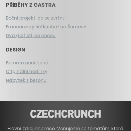
PŘÍBĚHY Z GASTRA
Boční projekt, co se zvrtnul
Francouzský šéfkuchař na Šumavě
Dva golfisti, co pečou
DESIGN
Bomma není tichá
Originální hodinky
Nábytek z betonu
Hlavní zdroj inspirace. Věnujeme se tématům, která