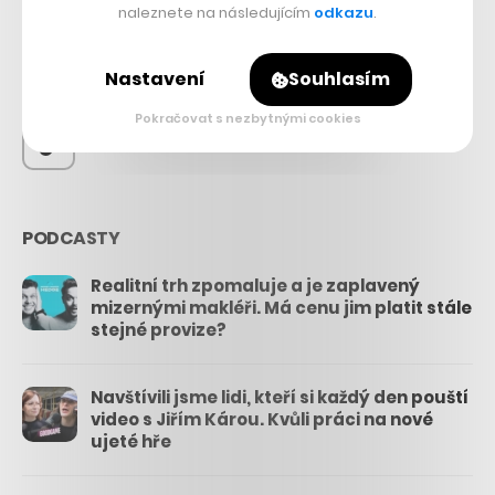
56.4k
naleznete na následujícím
odkazu
.
26.3k
Nastavení
Souhlasím
Pokračovat s nezbytnými cookies
3.3k
PODCASTY
Realitní trh zpomaluje a je zaplavený
mizernými makléři. Má cenu jim platit stále
stejné provize?
Navštívili jsme lidi, kteří si každý den pouští
video s Jiřím Károu. Kvůli práci na nové
ujeté hře