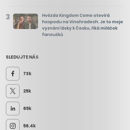
3
Hvězda Kingdom Come otevírá
hospodu na Vinohradech. Je to moje
vyznání lásky k Česku, říká miláček
fanoušků
SLEDUJTE NÁS
73k
25k
65k
56.4k