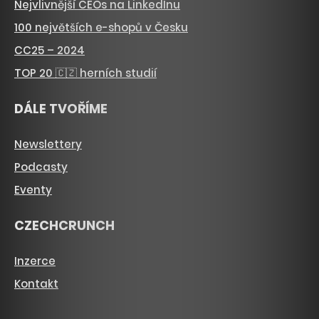
Nejvlivnější CEOs na LinkedInu
100 největších e-shopů v Česku
CC25 – 2024
TOP 20 🇨🇿 herních studií
DÁLE TVOŘÍME
Newslettery
Podcasty
Eventy
CZECHCRUNCH
Inzerce
Kontakt