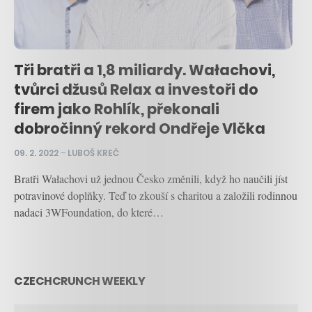
Tři bratři a 1,8 miliardy. Wałachovi,
tvůrci džusů Relax a investoři do
firem jako Rohlík, překonali
dobročinný rekord Ondřeje Vlčka
09. 2. 2022
–
LUBOŠ KREČ
Bratři Wałachovi už jednou Česko změnili, když ho naučili jíst
potravinové doplňky. Teď to zkouší s charitou a založili rodinnou
nadaci 3WFoundation, do které…
CZECHCRUNCH WEEKLY