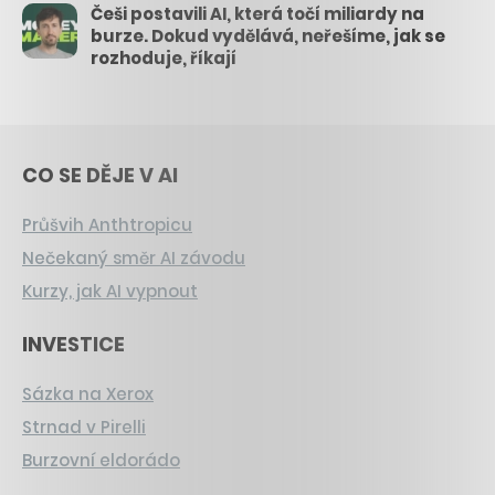
Češi postavili AI, která točí miliardy na
burze. Dokud vydělává, neřešíme, jak se
rozhoduje, říkají
CO SE DĚJE V AI
Průšvih Anthtropicu
Nečekaný směr AI závodu
Kurzy, jak AI vypnout
INVESTICE
Sázka na Xerox
Strnad v Pirelli
Burzovní eldorádo