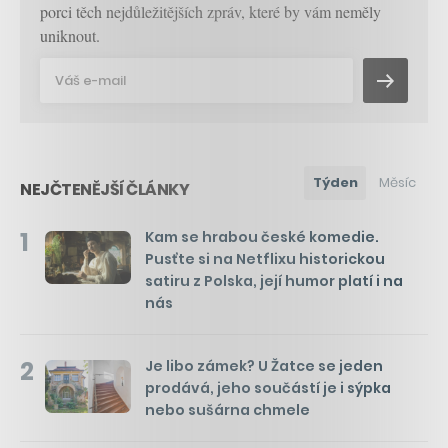
porci těch nejdůležitějších zpráv, které by vám neměly
uniknout.
Týden
Měsíc
NEJČTENĚJŠÍ ČLÁNKY
1
Kam se hrabou české komedie.
Pusťte si na Netflixu historickou
satiru z Polska, její humor platí i na
nás
2
Je libo zámek? U Žatce se jeden
prodává, jeho součástí je i sýpka
nebo sušárna chmele