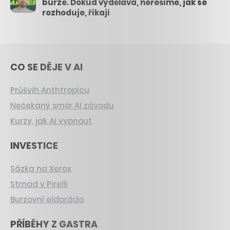
burze. Dokud vydělává, neřešíme, jak se
rozhoduje, říkají
CO SE DĚJE V AI
Průšvih Anthtropicu
Nečekaný směr AI závodu
Kurzy, jak AI vypnout
INVESTICE
Sázka na Xerox
Strnad v Pirelli
Burzovní eldorádo
PŘÍBĚHY Z GASTRA