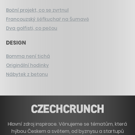
Boční projekt, co se zvrtnul
Francouzský šéfkuchař na Šumavě
Dva golfisti, co pečou
DESIGN
Bomma není tichá
Originální hodinky
Nábytek z betonu
Hlavní zdroj inspirace. Věnujeme se tématům, která
hýbou Českem a světem, od byznysu a startupů