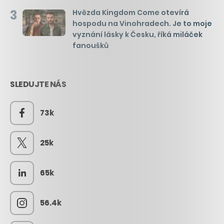
3
Hvězda Kingdom Come otevírá
hospodu na Vinohradech. Je to moje
vyznání lásky k Česku, říká miláček
fanoušků
SLEDUJTE NÁS
73k
25k
65k
56.4k