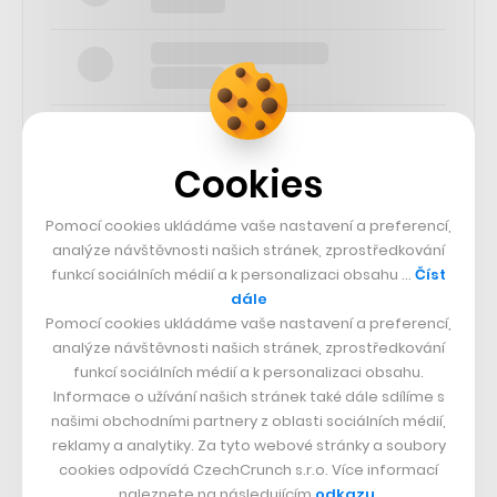
Cookies
SLEDUJTE NÁS
Pomocí cookies ukládáme vaše nastavení a preferencí,
analýze návštěvnosti našich stránek, zprostředkování
funkcí sociálních médií a k personalizaci obsahu …
Číst
73k
dále
Pomocí cookies ukládáme vaše nastavení a preferencí,
25k
analýze návštěvnosti našich stránek, zprostředkování
funkcí sociálních médií a k personalizaci obsahu.
Informace o užívání našich stránek také dále sdílíme s
65k
našimi obchodními partnery z oblasti sociálních médií,
reklamy a analytiky. Za tyto webové stránky a soubory
cookies odpovídá CzechCrunch s.r.o. Více informací
56.4k
naleznete na následujícím
odkazu
.