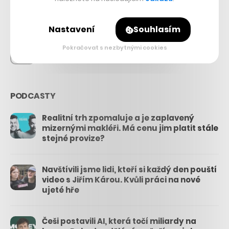
26.3k
Nastavení
Souhlasím
Pokračovat s nezbytnými cookies
3.3k
PODCASTY
Realitní trh zpomaluje a je zaplavený
mizernými makléři. Má cenu jim platit stále
stejné provize?
Navštívili jsme lidi, kteří si každý den pouští
video s Jiřím Károu. Kvůli práci na nové
ujeté hře
Češi postavili AI, která točí miliardy na