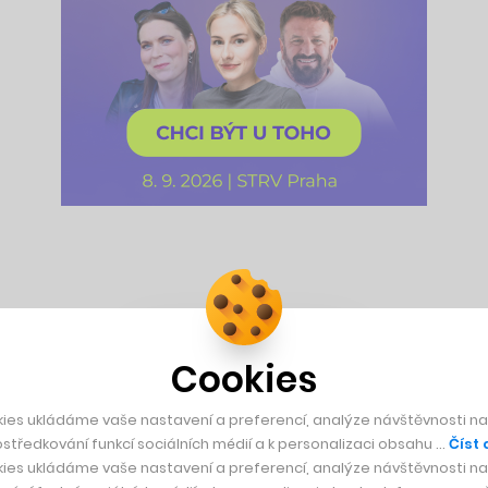
sklem. Lidé jeho vázy kupují za tisíce
Cookies
ies ukládáme vaše nastavení a preferencí, analýze návštěvnosti naš
íselné revenue (
v korunách
) za každý den
! Hru jak
středkování funkcí sociálních médií a k personalizaci obsahu …
Číst 
ené verze bez reklam za cenu $1.99 (
50 Kč
). Jelikož jde o h
ies ukládáme vaše nastavení a preferencí, analýze návštěvnosti naš