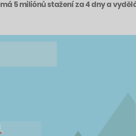
má 5 miliónů stažení za 4 dny a vyděl