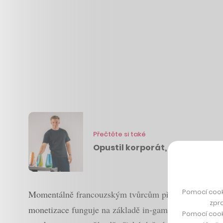
Přečtěte si také
Opustil korporát, aby dělal se 
Pomocí cook
Momentálně francouzským tvůrcům přináší
šesti č
zpro
monetizace funguje na základě in-game reklam a plac
Pomocí cook