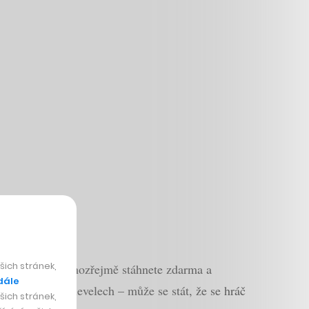
ich stránek,
o takovou si samozřejmě stáhnete zdarma a
dále
ru založenou na levelech – může se stát, že se hráč
ich stránek,