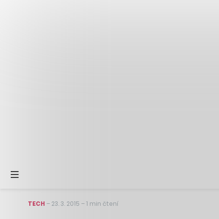
TECH
–
23. 3. 2015
–
1 min čtení