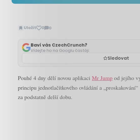
Uložit
0
0
Zobrazit
komentáře
Baví vás CzechCrunch?
Vídejte ho na Googlu častěji.
Sledovat
Pouhé 4 dny dělí novou aplikaci
Mr Jump
od jejího v
principu jednotlačítkového ovládání a „proskakování“ 
za podstatně delší dobu.