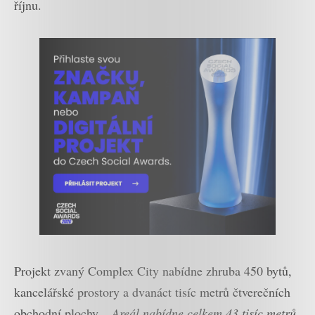
říjnu.
Projekt zvaný Complex City nabídne zhruba 450 bytů,
kancelářské prostory a dvanáct tisíc metrů čtverečních
obchodní plochy.
„Areál nabídne celkem 43 tisíc metrů