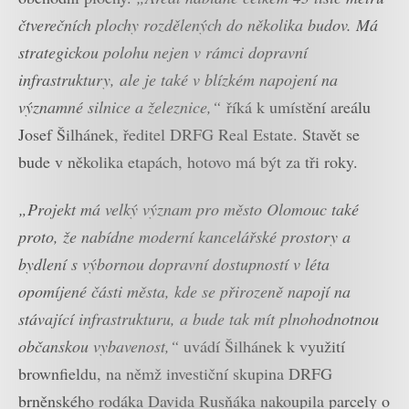
čtverečních plochy rozdělených do několika budov. Má
strategickou polohu nejen v rámci dopravní
infrastruktury, ale je také v blízkém napojení na
významné silnice a železnice,“
říká k umístění areálu
Josef Šilhánek, ředitel DRFG Real Estate. Stavět se
bude v několika etapách, hotovo má být za tři roky.
„Projekt má velký význam pro město Olomouc také
proto, že nabídne moderní kancelářské prostory a
bydlení s výbornou dopravní dostupností v léta
opomíjené části města, kde se přirozeně napojí na
stávající infrastrukturu, a bude tak mít plnohodnotnou
občanskou vybavenost,“
uvádí Šilhánek k využití
brownfieldu, na němž investiční skupina DRFG
brněnského rodáka Davida Rusňáka nakoupila parcely o