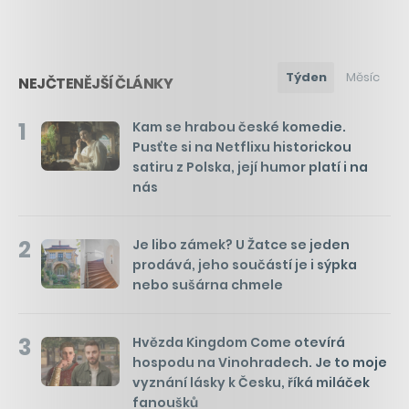
Týden
Měsíc
NEJČTENĚJŠÍ ČLÁNKY
1
Kam se hrabou české komedie.
Pusťte si na Netflixu historickou
satiru z Polska, její humor platí i na
nás
2
Je libo zámek? U Žatce se jeden
prodává, jeho součástí je i sýpka
nebo sušárna chmele
3
Hvězda Kingdom Come otevírá
hospodu na Vinohradech. Je to moje
vyznání lásky k Česku, říká miláček
fanoušků