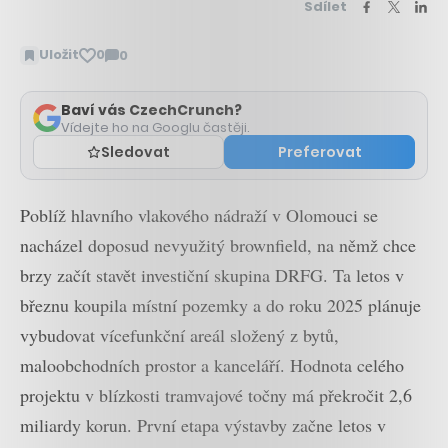
Sdílet
Uložit
0
0
Zobrazit
komentáře
Baví vás CzechCrunch?
Vídejte ho na Googlu častěji.
Sledovat
Preferovat
Poblíž hlavního vlakového nádraží v Olomouci se
nacházel doposud nevyužitý brownfield, na němž chce
brzy začít stavět investiční skupina DRFG. Ta letos v
březnu koupila místní pozemky a do roku 2025 plánuje
vybudovat vícefunkční areál složený z bytů,
maloobchodních prostor a kanceláří. Hodnota celého
projektu v blízkosti tramvajové točny má překročit 2,6
miliardy korun. První etapa výstavby začne letos v