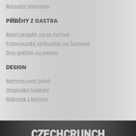
Burzovní eldorádo
PŘÍBĚHY Z GASTRA
Boční projekt, co se zvrtnul
Francouzský šéfkuchař na Šumavě
Dva golfisti, co pečou
DESIGN
Bomma není tichá
Originální hodinky
Nábytek z betonu