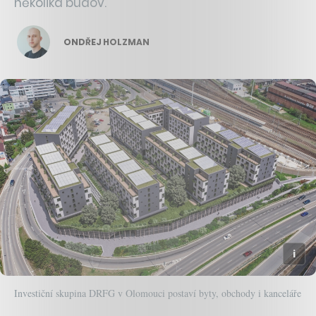
několika budov.
ONDŘEJ HOLZMAN
Investiční skupina DRFG v Olomouci postaví byty, obchody i kanceláře