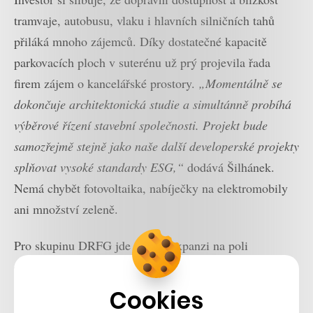
tramvaje, autobusu, vlaku i hlavních silničních tahů
přiláká mnoho zájemců. Díky dostatečné kapacitě
parkovacích ploch v suterénu už prý projevila řada
firem zájem o kancelářské prostory.
„Momentálně se
dokončuje architektonická studie a simultánně probíhá
výběrové řízení stavební společnosti. Projekt bude
samozřejmě stejně jako naše další developerské projekty
splňovat vysoké standardy ESG,“
dodává Šilhánek.
Nemá chybět fotovoltaika, nabíječky na elektromobily
ani množství zeleně.
Pro skupinu DRFG jde o další expanzi na poli
developmentu v rezidenčním a komerčním odvětví.
Aktuálně se podílí na projektech, jako jsou rezidence
Cookies
Spojovací v pražských Vysočanech, energeticky