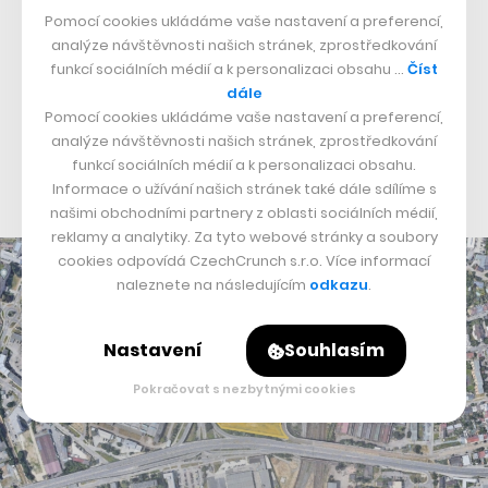
Pomocí cookies ukládáme vaše nastavení a preferencí,
úsporné rodinné domy u golfového hřiště Kunětická
analýze návštěvnosti našich stránek, zprostředkování
Hora či investiční partnerství
v projektu Rezidence Na
funkcí sociálních médií a k personalizaci obsahu …
Číst
Mariánské cestě v Brandýse nad Labem
ve spolupráci
dále
Pomocí cookies ukládáme vaše nastavení a preferencí,
se společností Domoplan. Kromě nemovitostí se
analýze návštěvnosti našich stránek, zprostředkování
skupina soustředí také na telekomunikace a finanční
funkcí sociálních médií a k personalizaci obsahu.
služby.
Informace o užívání našich stránek také dále sdílíme s
našimi obchodními partnery z oblasti sociálních médií,
reklamy a analytiky. Za tyto webové stránky a soubory
cookies odpovídá CzechCrunch s.r.o. Více informací
naleznete na následujícím
odkazu
.
Nastavení
Souhlasím
Pokračovat s nezbytnými cookies