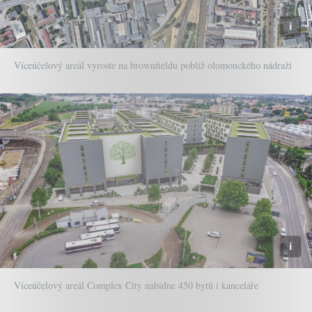
Víceúčelový areál vyroste na brownfieldu poblíž olomouckého nádraží
Víceúčelový areál Complex City nabídne 450 bytů i kanceláře