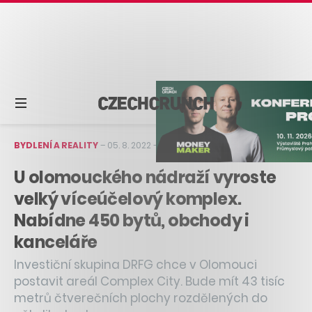
BYDLENÍ A REALITY
–
05. 8. 2022
–
1 min čtení
U olomouckého nádraží vyroste
velký víceúčelový komplex.
Nabídne 450 bytů, obchody i
kanceláře
Investiční skupina DRFG chce v Olomouci
postavit areál Complex City. Bude mít 43 tisíc
metrů čtverečních plochy rozdělených do