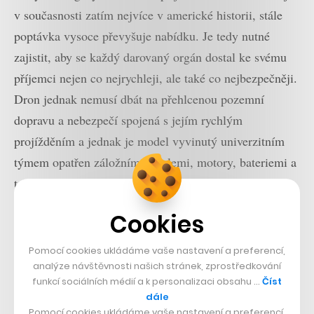
v současnosti zatím nejvíce v americké historii, stále
poptávka vysoce převyšuje nabídku. Je tedy nutné
zajistit, aby se každý darovaný orgán dostal ke svému
příjemci nejen co nejrychleji, ale také co nejbezpečněji.
Dron jednak nemusí dbát na přehlcenou pozemní
dopravu a nebezpečí spojená s jejím rychlým
projížděním a jednak je model vyvinutý univerzitním
týmem opatřen záložními vrtulemi, motory, bateriemi a
také padákem pro případ katastrofálního selhání. Má
také monitorovací systém umožňující doktorům v
Cookies
průběhu cesty udržovat přehled o stavu orgánu i letu
dronu.
Pomocí cookies ukládáme vaše nastavení a preferencí,
analýze návštěvnosti našich stránek, zprostředkování
funkcí sociálních médií a k personalizaci obsahu …
Číst
Přečtěte si také
dále
Pomocí cookies ukládáme vaše nastavení a preferencí,
Facebook chystá největší