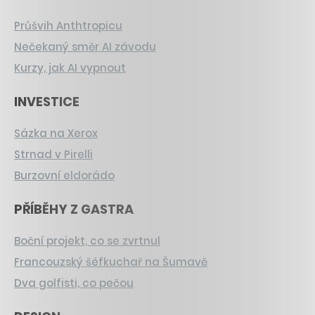
Průšvih Anthtropicu
Nečekaný směr AI závodu
Kurzy, jak AI vypnout
INVESTICE
Sázka na Xerox
Strnad v Pirelli
Burzovní eldorádo
PŘÍBĚHY Z GASTRA
Boční projekt, co se zvrtnul
Francouzský šéfkuchař na Šumavě
Dva golfisti, co pečou