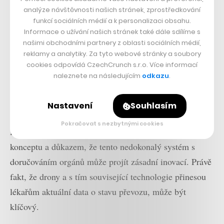
změny za 15 let. Své aplikace
analýze návštěvnosti našich stránek, zprostředkování
přebarví na bílo a
funkcí sociálních médií a k personalizaci obsahu.
upřednostní komunity
Informace o užívání našich stránek také dále sdílíme s
našimi obchodními partnery z oblasti sociálních médií,
reklamy a analytiky. Za tyto webové stránky a soubory
Další výhodou dronu je tak dobrý přehled o stavu cesty
cookies odpovídá CzechCrunch s.r.o. Více informací
a spolehlivý odhad času doručení. To klasický systém
naleznete na následujícím
odkazu
.
přepravy orgánů obvykle neposkytuje.
„Umíme vše
sledovat v reálném čase, je to jako Uber pro orgány,“
Nastavení
Souhlasím
uvedl
Joseph R. Scalea pro deník
The New York Times
.
Pokračovat s nezbytnými cookies
Podle něj je první testovací let důležitým ověřením
konceptu a důkazem, že tento nedokonalý systém s
doručováním orgánů může projít zásadní inovací. Právě
fakt, že drony a s tím související technologie přinesou
lékařům aktuální data o stavu převozu, může být
klíčový.