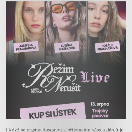
I když se orgány dostanou k příjemcům včas a dárců je