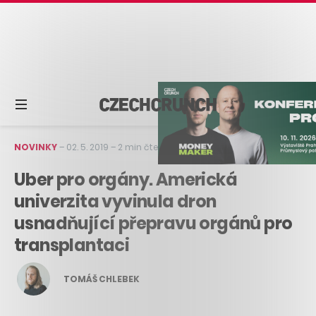
NOVINKY
–
02. 5. 2019
–
2 min čtení
Uber pro orgány. Americká
univerzita vyvinula dron
usnadňující přepravu orgánů pro
transplantaci
TOMÁŠ CHLEBEK