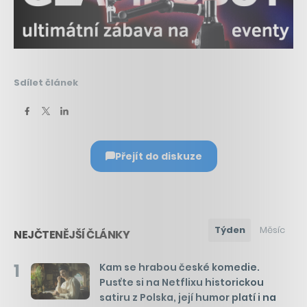
Sdílet článek
Přejít do diskuze
Týden
Měsíc
NEJČTENĚJŠÍ ČLÁNKY
1
Kam se hrabou české komedie.
Pusťte si na Netflixu historickou
satiru z Polska, její humor platí i na