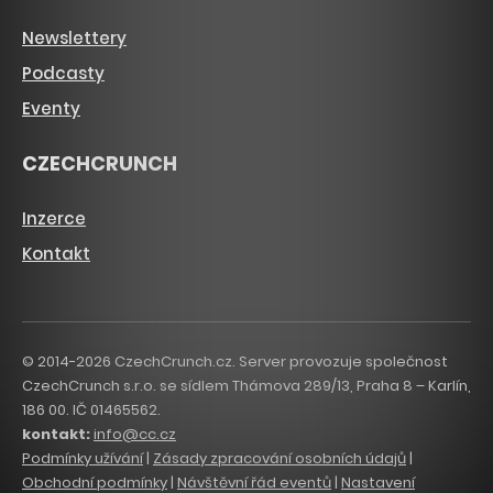
Newslettery
Podcasty
Eventy
CZECHCRUNCH
Inzerce
Kontakt
© 2014-2026 CzechCrunch.cz. Server provozuje společnost
CzechCrunch s.r.o. se sídlem Thámova 289/13, Praha 8 – Karlín,
186 00. IČ 01465562.
kontakt:
info@cc.cz
Podmínky užívání
|
Zásady zpracování osobních údajů
|
Obchodní podmínky
|
Návštěvní řád eventů
|
Nastavení