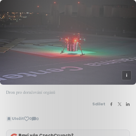
Dron pro doručování orgánů
Sdílet
Uložit
0
0
Zobrazit
komentáře
Baví vás CzechCrunch?