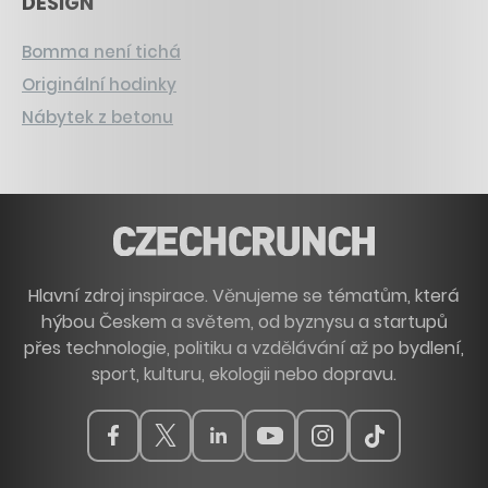
DESIGN
Bomma není tichá
Originální hodinky
Nábytek z betonu
Hlavní zdroj inspirace. Věnujeme se tématům, která
hýbou Českem a světem, od byznysu a startupů
přes technologie, politiku a vzdělávání až po bydlení,
sport, kulturu, ekologii nebo dopravu.