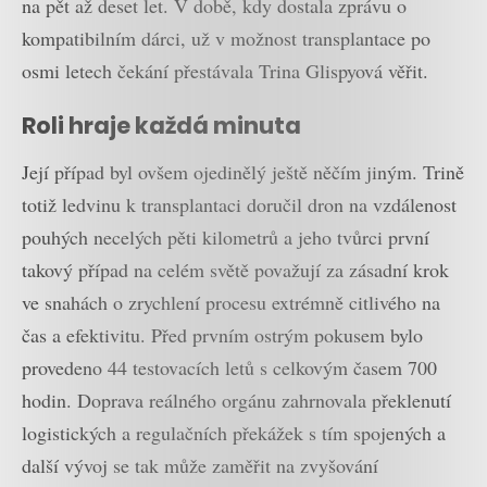
na pět až deset let. V době, kdy dostala zprávu o
kompatibilním dárci, už v možnost transplantace po
osmi letech čekání přestávala Trina Glispyová věřit.
Roli hraje každá minuta
Její případ byl ovšem ojedinělý ještě něčím jiným. Trině
totiž ledvinu k transplantaci doručil dron na vzdálenost
pouhých necelých pěti kilometrů a jeho tvůrci první
takový případ na celém světě považují za zásadní krok
ve snahách o zrychlení procesu extrémně citlivého na
čas a efektivitu. Před prvním ostrým pokusem bylo
provedeno 44 testovacích letů s celkovým časem 700
hodin. Doprava reálného orgánu zahrnovala překlenutí
logistických a regulačních překážek s tím spojených a
další vývoj se tak může zaměřit na zvyšování