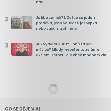
nás
2
Je libo zámek? U Žatce se jeden
prodává, jeho součástí je i sýpka
nebo sušárna chmele
3
Jak vydělat 200 milionů za pár
měsíců? Mladý investor to zvládl s
akciemi Xeroxu, ale chce mnohem víc
CO SE DĚJE V AI