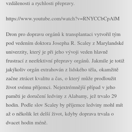
vzdálenosti a rychlosti přepravy.
https://www.youtube.com/watch?v=RNYCCbCpAlM
Dron pro dopravu orgánů k transplantaci vytvořil tým
pod vedením doktora Josepha R. Scaley z Marylandské
univerzity, který je při jeho vývoji veden hlavně
frustrací z neefektivní přepravy orgánů. Jakmile je totiž
jakýkoliv orgán extrahován z lidského těla, okamžitě
začne ztrácet kvalitu a čas, o který může prodloužit
život svému příjemci. Nejextrémnější případ v jeho
paměti je doručení ledviny z Alabamy, jež trvalo 29
hodin. Podle slov Scaley by příjemce ledviny mohl mít
až o několik let delší život, kdyby doprava trvala o
dvacet hodin méně.