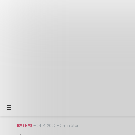
BYZNYS
–
24. 4. 2022
–
2 min čtení