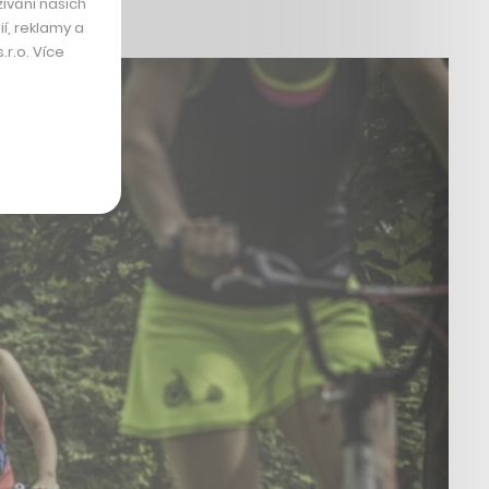
ívání našich
.
í, reklamy a
r.o. Více