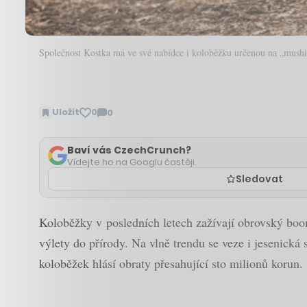
Společnost Kostka má ve své nabídce i koloběžku určenou na „mush
Uložit
0
0
Zobrazit
komentáře
Baví vás CzechCrunch?
Vídejte ho na Googlu častěji.
Sledovat
Koloběžky v posledních letech zažívají obrovský boom.
výlety do přírody. Na vlně trendu se veze i jesenická
koloběžek hlásí obraty přesahující sto milionů korun.