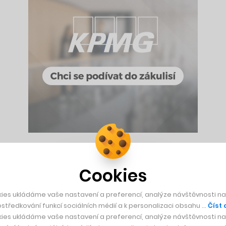
mi lety zaťukal i na dveře Kostkových. Marek Kostka chtěl 
Cookies
systémů, rozhodl se ji vyrobit sám. Jeho výtvor měl úspěch 
ies ukládáme vaše nastavení a preferencí, analýze návštěvnosti naš
středkování funkcí sociálních médií a k personalizaci obsahu …
Číst 
t jejich výrobu i obraty z nich, takže dnes představují kolobě
ies ukládáme vaše nastavení a preferencí, analýze návštěvnosti naš