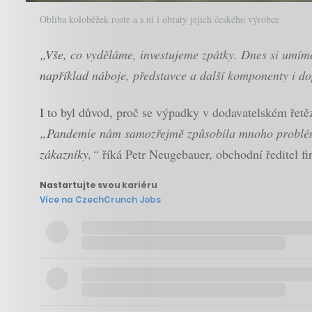
Obliba koloběžek roste a s ní i obraty jejich českého výrobce
„Vše, co vyděláme, investujeme zpátky. Dnes si umíme 
například náboje, představce a další komponenty i d
I to byl důvod, proč se výpadky v dodavatelském řetě
„Pandemie nám samozřejmě způsobila mnoho problémů s
zákazníky,“
říká Petr Neugebauer, obchodní ředitel fi
Nastartujte svou kariéru
Více na CzechCrunch Jobs