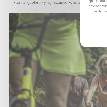
zprostředko
vlastní výrobu i vývoj, zatímco většina českých konk
stránek tak
analytik