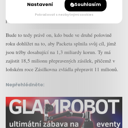
hospodářské výsledky firem ze skupiny bude mít na
Nastavení
Souhlasím
starost rozvoj služeb v České republice, celé Evropě a
Pokračovat s nezbytnými cookies
později i dalších zemích.
Bude to tedy právě on, kdo bude ve druhé polovině
roku dohlížet na to, aby Packeta splnila svůj cíl, jímž
jsou tržby dosahující na 1,3 miliardy korun. Ty má
zajistit 18,5 milionu přepravených zásilek, přičemž v
loňském roce Zásilkovna zvládla přepravit 11 milionů.
Nepřehlédněte: