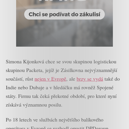
Simona Kijonková chce se svou skupinou logistickou
skupinou Packeta, jejíž je Zásilkovna nejvýznamnější
součástí, růst
nejen v Evropě
, ale
brzy se vydá
také do
Indie nebo Dubaje a v hledáčku má rovněž Spojené
státy. Firmu tak čeká překotné období, pro které nyní
získává významnou posilu.
Po 18 letech ve službách největšího balíkového
operátora v Evropě se rozhodl opustit DPDgroup