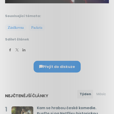
Související témata:
Zásilkovna
Packeta
Sdílet článek
Přejít do diskuze
Týden
Měsíc
NEJČTENĚJŠÍ ČLÁNKY
1
Kam se hrabou české komedie.
Pusťte si na Netflixu historickou