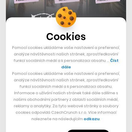
Cookies
Pomocí cookies ukládáme vaše nastavení a preferencí,
analýze návštěvnosti našich stránek, zprostředkování
funkcí sociálních médií a k personalizaci obsahu …
Číst
dále
Pomocí cookies ukládáme vaše nastavení a preferencí,
analýze návštěvnosti našich stránek, zprostředkování
Pod Marešovým vedením vyrostlo DPD jen v Česku za
funkcí sociálních médií a k personalizaci obsahu.
dvanáct let více než desetinásobně, podařilo se mu
Informace o užívání našich stránek také dále sdílíme s
vstoupit na trh B2C a podobné úspěchy si nyní slibuje
našimi obchodními partnery z oblasti sociálních médií,
reklamy a analytiky. Za tyto webové stránky a soubory
také Zásilkovna. Daniel Mareš se jako COO postaví do
cookies odpovídá CzechCrunch s.r.o. Více informací
nejvyššího vedení skupiny Packeta po bok Simony
naleznete na následujícím
odkazu
.
Kijonkové s tím, že vedle zodpovědnosti za celkové