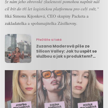
že nám jeho obrovské zkušenosti pomohou naplnit náš
cíl být do tří let logistickou platformou pro celý svět,“
říká Simona Kijonková, CEO skupiny Packeta a
zakladatelka a spolumajitelka Zásilkovny.
Přečtěte si také
Zuzana Maderová píše ze
Silicon Valley: Jak tu uspět se
službou a jak s produktem?
Důležitá je motivace i domácí
příprava