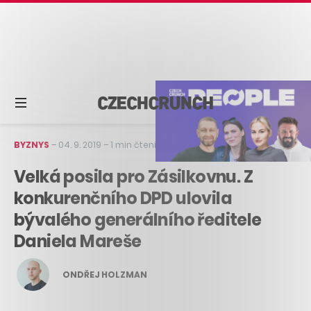
BYZNYS
–
04. 9. 2019
–
1 min čtení
Velká posila pro Zásilkovnu. Z
konkurenčního DPD ulovila
bývalého generálního ředitele
Daniela Mareše
ONDŘEJ HOLZMAN