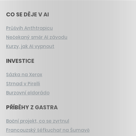
CO SE DĚJE V AI
Průšvih Anthtropicu
Nečekaný směr AI závodu
Kurzy, jak AI vypnout
INVESTICE
Sázka na Xerox
Strnad v Pirelli
Burzovní eldorádo
PŘÍBĚHY Z GASTRA
Boční projekt, co se zvrtnul
Francouzský šéfkuchař na Šumavě