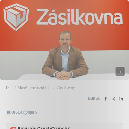
Daniel Mareš, provozní ředitel Zásilkovny
Sdílet
Uložit
0
0
Zobrazit
komentáře
Baví vás CzechCrunch?