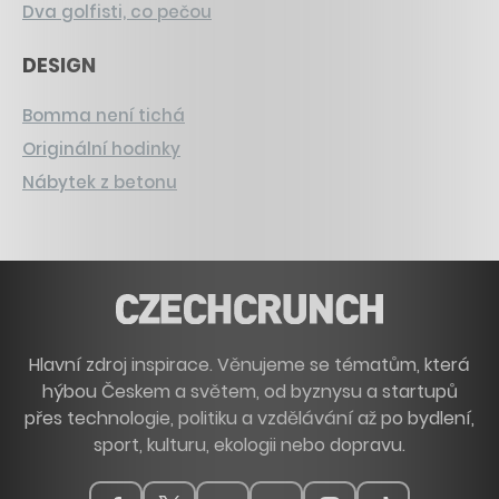
Dva golfisti, co pečou
DESIGN
Bomma není tichá
Originální hodinky
Nábytek z betonu
Hlavní zdroj inspirace. Věnujeme se tématům, která
hýbou Českem a světem, od byznysu a startupů
přes technologie, politiku a vzdělávání až po bydlení,
sport, kulturu, ekologii nebo dopravu.