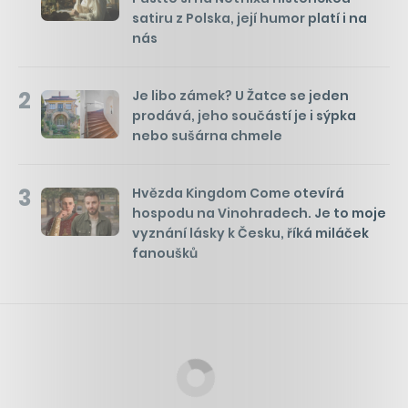
satiru z Polska, její humor platí i na
nás
2
Je libo zámek? U Žatce se jeden
prodává, jeho součástí je i sýpka
nebo sušárna chmele
3
Hvězda Kingdom Come otevírá
hospodu na Vinohradech. Je to moje
vyznání lásky k Česku, říká miláček
fanoušků