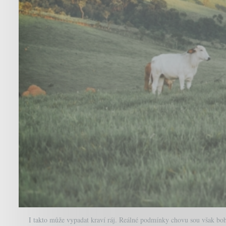
I takto může vypadat kraví ráj. Reálné podmínky chovu sou však bohu