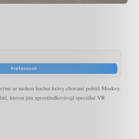
Preferovat
 kterými se mohou kochat krávy chované poblíž Moskvy.
litě, kterou jim zprostředkovávají speciální VR