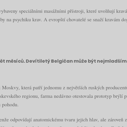
ybaveny speciálními masážními přístroji, které uvolňují krav
udby na psychiku krav. A evropští chovatelé se snaží kravám 
vět měsíců. Devítiletý Belgičan může být nejmladším
raji Moskvy, která patří jednomu z největších ruských produc
kevského regionu, farma nedávno otestovala prototyp brýlí pr
u pohodu.
enže odpovídají anatomickému tvaru jejich hlav, ale zároveň z