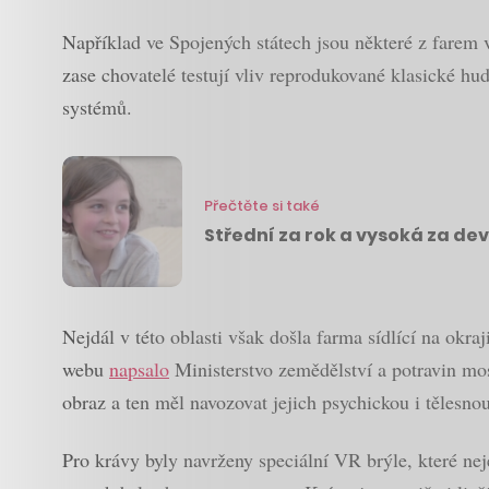
Například ve Spojených státech jsou některé z farem v
zase chovatelé testují vliv reprodukované klasické h
systémů.
Přečtěte si také
Střední za rok a vysoká za de
Nejdál v této oblasti však došla farma sídlící na ok
webu
napsalo
Ministerstvo zemědělství a potravin mos
obraz a ten měl navozovat jejich psychickou i tělesno
Pro krávy byly navrženy speciální VR brýle, které nej