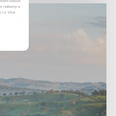
ívání našich
í, reklamy a
r.o. Více