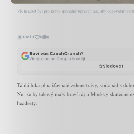
VR headset byl pro krávy speciálně upraven tak, aby odpovídal tvaru
Uložit
0
0
Zobrazit
komentáře
Baví vás CzechCrunch?
Vídejte ho na Googlu častěji.
Sledovat
Táhlá luka plná šťavnaté zelené trávy, vodopád s duh
Ne, že by takový malý kraví ráj u Moskvy skutečně exi
headsety.