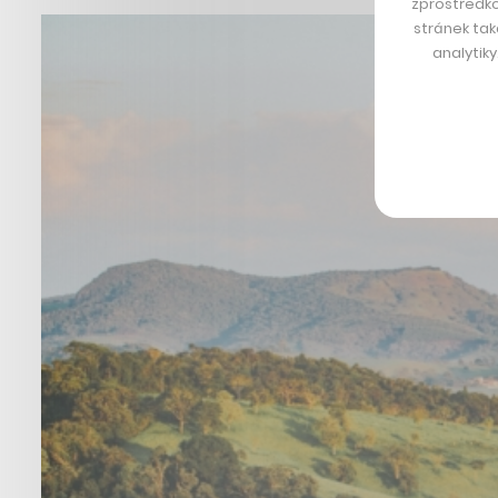
zprostředko
stránek tak
analytik