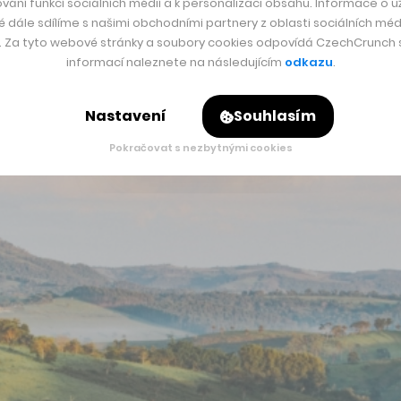
vání funkcí sociálních médií a k personalizaci obsahu. Informace o už
é dále sdílíme s našimi obchodními partnery z oblasti sociálních médi
y. Za tyto webové stránky a soubory cookies odpovídá CzechCrunch s.
informací naleznete na následujícím
odkazu
.
Nastavení
Souhlasím
Pokračovat s nezbytnými cookies