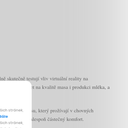
skutečně testují vliv virtuální reality na
e u skotu odrážet na kvalitě masa i produkci mléka, a
 ulevit od stresu, který prožívají v chovných
ich stránek,
dále
opřávat kravám alespoň částečný komfort.
ich stránek,