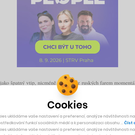
ko špatný vtip, nicméně na jedné z ruských farem momentálně 
řívější
studie
totiž prokázaly, že úroveň hladiny stresu se můž
yšší.
Cookies
icházejí s nejrůznějšími způsoby, jak kravám alespoň částečně
ies ukládáme vaše nastavení a preferencí, analýze návštěvnosti naš
středkování funkcí sociálních médií a k personalizaci obsahu …
Číst 
ým prostředím ani trochu/nic společného, a proto je potřeba d
ies ukládáme vaše nastavení a preferencí, analýze návštěvnosti naš