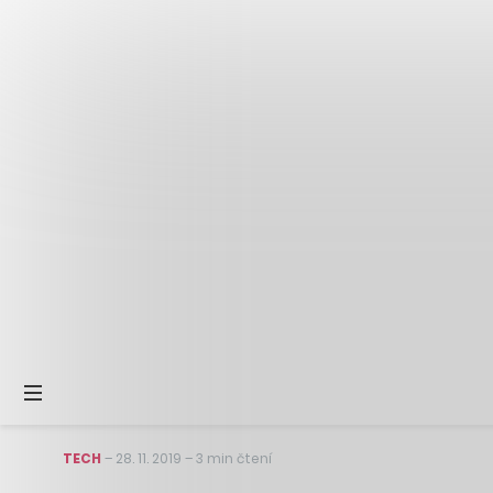
TECH
–
28. 11. 2019
–
3 min čtení