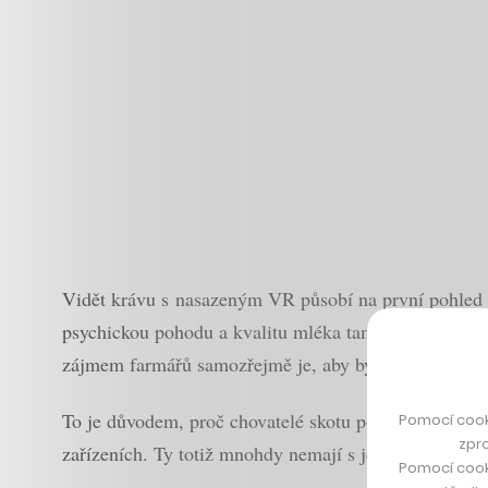
Vidět krávu s nasazeným VR působí na první pohled ja
psychickou pohodu a kvalitu mléka tamních dojnic. D
zájmem farmářů samozřejmě je, aby byla vždy co nejv
To je důvodem, proč chovatelé skotu po celém světě př
Pomocí cook
zpro
zařízeních. Ty totiž mnohdy nemají s jejich přirozen
Pomocí cook