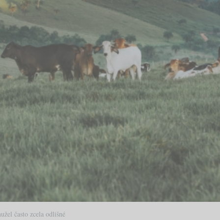
žel často zcela odlišné