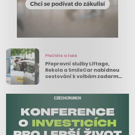
Přečtěte si také
Přepravní služby Liftago,
Rekola a SmileCar nabídnou
cestování k volbám zadarmo
nebo se slevou