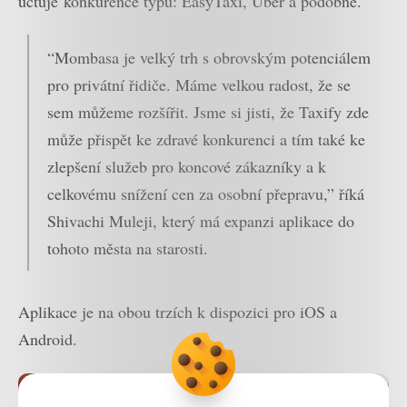
účtuje konkurence typu: EasyTaxi, Uber a podobně.
“Mombasa je velký trh s obrovským potenciálem
pro privátní řidiče. Máme velkou radost, že se
sem můžeme rozšířit. Jsme si jisti, že Taxify zde
může přispět ke zdravé konkurenci a tím také ke
zlepšení služeb pro koncové zákazníky a k
celkovému snížení cen za osobní přepravu,” říká
Shivachi Muleji, který má expanzi aplikace do
tohoto města na starosti.
Aplikace je na obou trzích k dispozici pro iOS a
Android.