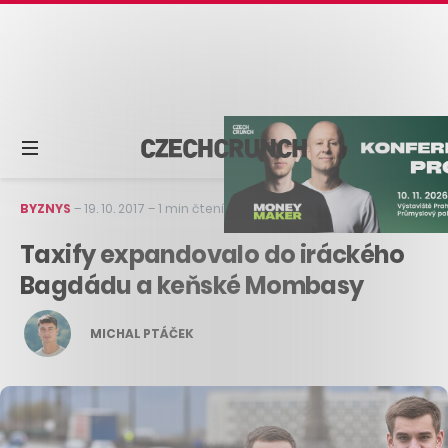
BYZNYS
–
19. 10. 2017
–
1 min čtení
Taxify expandovalo do iráckého
Bagdádu a keňské Mombasy
MICHAL PTÁČEK