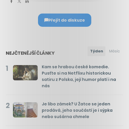
Přejít do diskuze
Týden
Měsíc
NEJČTENĚJŠÍ ČLÁNKY
1
Kam se hrabou české komedie.
Pusťte si na Netflixu historickou
satiru z Polska, její humor platí i na
nás
2
Je libo zámek? U Žatce se jeden
prodává, jeho součástí je i sýpka
nebo sušárna chmele