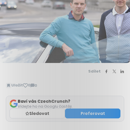
Sdílet
Uložit
0
0
Zobrazit
komentáře
Baví vás CzechCrunch?
Vídejte ho na Googlu častěji.
Sledovat
Preferovat