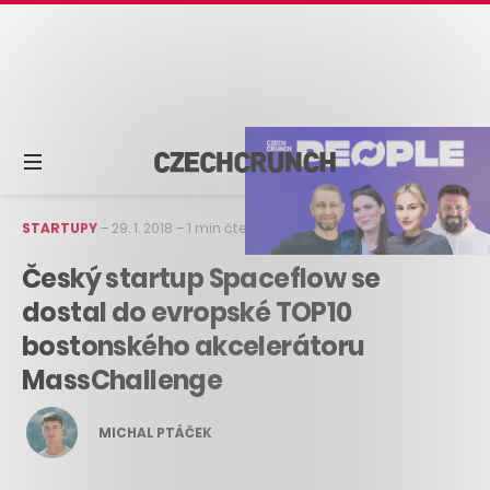
STARTUPY
–
29. 1. 2018
–
1 min čtení
Český startup Spaceflow se
dostal do evropské TOP10
bostonského akcelerátoru
MassChallenge
MICHAL PTÁČEK