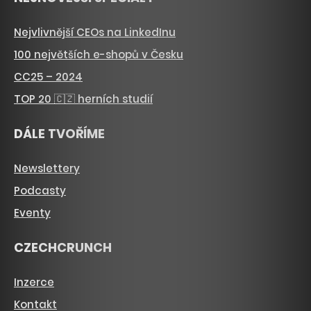
Nejvlivnější CEOs na LinkedInu
100 největších e-shopů v Česku
CC25 – 2024
TOP 20 🇨🇿 herních studií
DÁLE TVOŘÍME
Newslettery
Podcasty
Eventy
CZECHCRUNCH
Inzerce
Kontakt