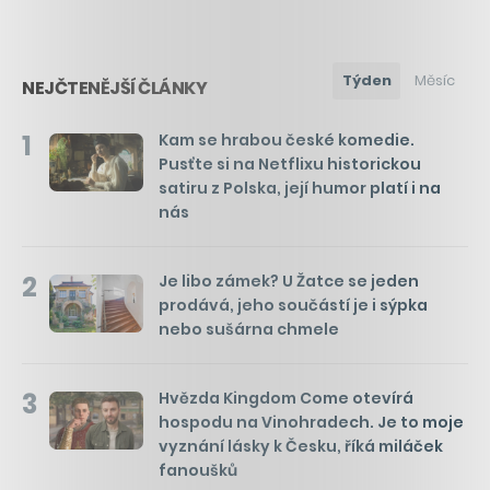
Týden
Měsíc
NEJČTENĚJŠÍ ČLÁNKY
1
Kam se hrabou české komedie.
Pusťte si na Netflixu historickou
satiru z Polska, její humor platí i na
nás
2
Je libo zámek? U Žatce se jeden
prodává, jeho součástí je i sýpka
nebo sušárna chmele
3
Hvězda Kingdom Come otevírá
hospodu na Vinohradech. Je to moje
vyznání lásky k Česku, říká miláček
fanoušků