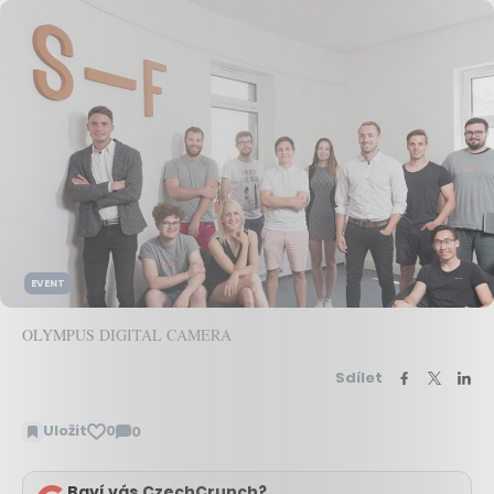
EVENT
OLYMPUS DIGITAL CAMERA
Sdílet
Uložit
0
0
Zobrazit
komentáře
Baví vás CzechCrunch?