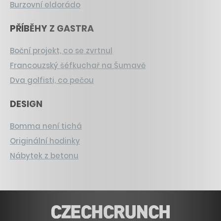
Burzovní eldorádo
PŘÍBĚHY Z GASTRA
Boční projekt, co se zvrtnul
Francouzský šéfkuchař na Šumavě
Dva golfisti, co pečou
DESIGN
Bomma není tichá
Originální hodinky
Nábytek z betonu