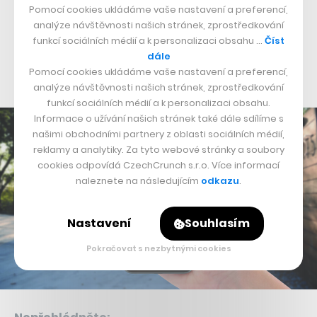
Pomocí cookies ukládáme vaše nastavení a preferencí,
rezidence a komplexy, mezi kterými momentálně
analýze návštěvnosti našich stránek, zprostředkování
najdeme například pražské budovy Danube House, Nile
funkcí sociálních médií a k personalizaci obsahu …
Číst
House a Amazon Court a společnosti jako Ebay,
dále
Pomocí cookies ukládáme vaše nastavení a preferencí,
Deloitte nebo Heureka.
analýze návštěvnosti našich stránek, zprostředkování
funkcí sociálních médií a k personalizaci obsahu.
Informace o užívání našich stránek také dále sdílíme s
našimi obchodními partnery z oblasti sociálních médií,
reklamy a analytiky. Za tyto webové stránky a soubory
cookies odpovídá CzechCrunch s.r.o. Více informací
naleznete na následujícím
odkazu
.
Nastavení
Souhlasím
Pokračovat s nezbytnými cookies