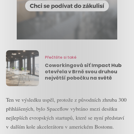
Přečtěte si také
Coworkingová síť Impact Hub
otevřela v Brně svou druhou
největší pobočku na světě
Ten ve výsledku uspěl, protože z původních zhruba 300
přihlášených, bylo Spaceflow vybráno mezi desítku
nejlepších evropských startupů, které se nyní představí
v dalším kole akcelerátoru v americkém Bostonu.