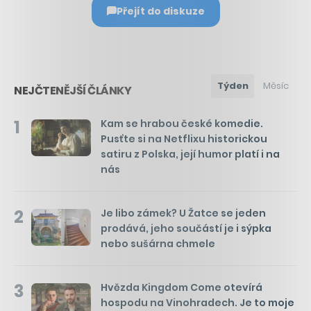
Přejít do diskuze
Týden
Měsíc
NEJČTENĚJŠÍ ČLÁNKY
1
Kam se hrabou české komedie.
Pusťte si na Netflixu historickou
satiru z Polska, její humor platí i na
nás
2
Je libo zámek? U Žatce se jeden
prodává, jeho součástí je i sýpka
nebo sušárna chmele
3
Hvězda Kingdom Come otevírá
hospodu na Vinohradech. Je to moje