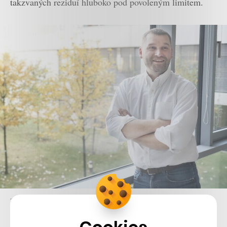
takzvaných reziduí hluboko pod povoleným limitem.
Tomáš Jeřábek, CEO Košík.cz