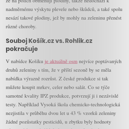
že na polích obměňují plodiny, takže nedochází k
nadměrnému výskytu plevele nebo škůdců, a také spolu
nesází takové plodiny, jež by mohly na zeleninu přenést
různé choroby.
Souboj Košík.cz vs. Rohlik.cz
pokračuje
V nabídce Košíku
je aktuálně osm
nejvíce poptávaných
druhů zeleniny s tím, že v příští sezoně by se měla
nabídka výrazně rozrůst. Z české produkce si tak
můžete koupit mrkev, celer nebo salát. Co se týče
samotné kvality IPZ produkce, potvrzují ji i nezávislé
testy. Například Vysoká škola chemicko-technologická
nezjistila v průběhu dvou let u 43 % vzorků zeleniny
žádné pozůstatky pesticidů, u zbytku byly hodnoty