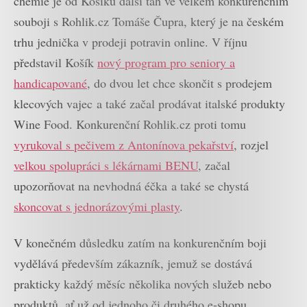
chemie je od Košíku další tah ve velkém konkurenčním
souboji s Rohlik.cz Tomáše Čupra, který je na českém
trhu jednička v prodeji potravin online. V říjnu
představil Košík
nový program pro seniory a
handicapované
, do dvou let chce skončit s prodejem
klecových vajec a také začal prodávat italské produkty
Wine Food. Konkurenční Rohlik.cz proti tomu
vyrukoval s pečivem z Antonínova pekařství
, rozjel
velkou spolupráci s lékárnami BENU
, začal
upozorňovat na nevhodná éčka a také se chystá
skoncovat s jednorázovými plasty
.
V konečném důsledku zatím na konkurenčním boji
vydělává především zákazník, jemuž se dostává
prakticky každý měsíc několika nových služeb nebo
produktů, ať už od jednoho či druhého e-shopu.