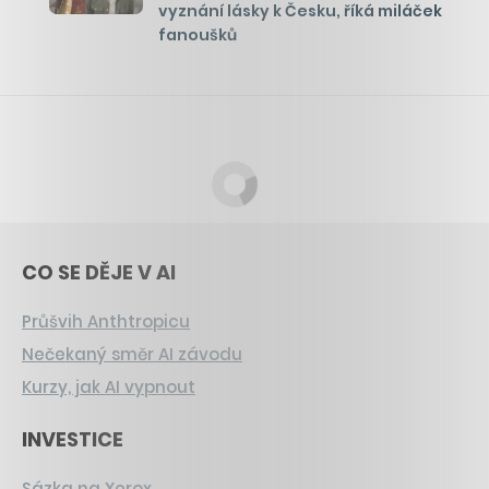
vyznání lásky k Česku, říká miláček
fanoušků
CO SE DĚJE V AI
Průšvih Anthtropicu
Nečekaný směr AI závodu
Kurzy, jak AI vypnout
INVESTICE
Sázka na Xerox