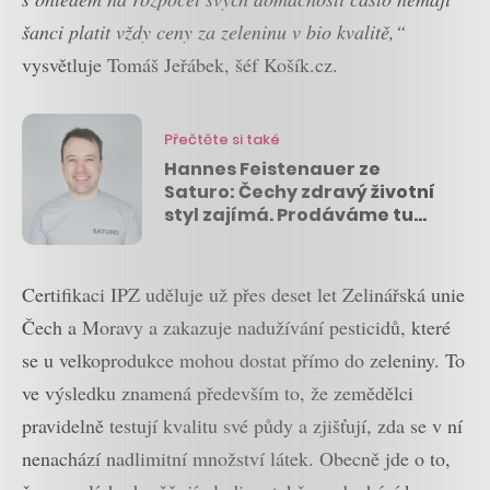
šanci platit vždy ceny za zeleninu v bio kvalitě,“
vysvětluje Tomáš Jeřábek, šéf Košík.cz.
Přečtěte si také
Hannes Feistenauer ze
Saturo: Čechy zdravý životní
styl zajímá. Prodáváme tu
desítky tisíc lahví měsíčně
Certifikaci IPZ uděluje už přes deset let Zelinářská unie
Čech a Moravy a zakazuje nadužívání pesticidů, které
se u velkoprodukce mohou dostat přímo do zeleniny. To
ve výsledku znamená především to, že zemědělci
pravidelně testují kvalitu své půdy a zjišťují, zda se v ní
nenachází nadlimitní množství látek. Obecně jde o to,