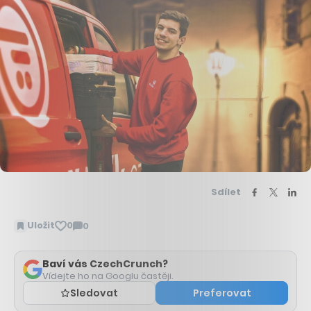
Sdílet
Uložit
0
0
Zobrazit
komentáře
Baví vás CzechCrunch?
Vídejte ho na Googlu častěji.
Sledovat
Preferovat