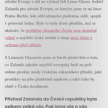
střední Evropy a dál na východ řídí Linus Glaser, ředitel
Zalanda pro střední Evropu, se kterým jsme se na lince
Praha–Berlín, kde obří německá platforma sídlí, spojili
v polovině ledna. Bylo to tedy těsně předtím, než se
ukázalo, že
problémy domácího Zootu jsou skutečně
vážné
a největší český módní e-shop
musí žádat o
ochranu před věřiteli
.
S Linusem Glaserem jsme se bavili především o tom,
co Zalando jakožto největší evropský hráč na poli
online prodeje módy českému zákazníkovi přináší, jaké
produkty na jeho platformě najdeme a také čeho by
chtěl v Česku dosáhnout.
Příchod Zalanda do České republiky byla
celkem velká věc. Pak jsme ale o vás