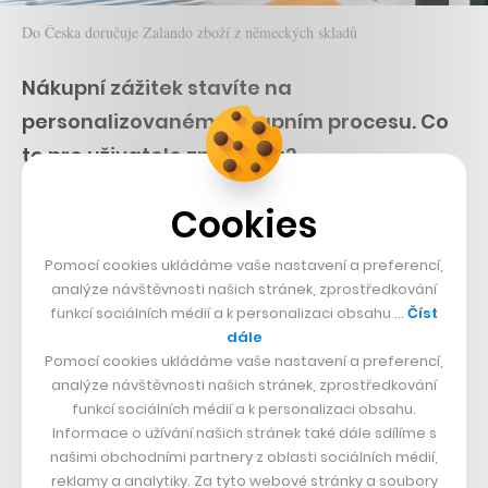
Do Česka doručuje Zalando zboží z německých skladů
Nákupní zážitek stavíte na
personalizovaném nákupním procesu. Co
to pro uživatele znamená?
Cookies
Personalizovaný zážitek je to hlavní, na čem naší
nákupní platformu stavíme. Nabízíme velmi široký
Pomocí cookies ukládáme vaše nastavení a preferencí,
sortiment výrobků, z nichž nemusí být snadné si vybrat.
analýze návštěvnosti našich stránek, zprostředkování
Zatímco někteří lidé milují prohlížet si nabídku a prostě
funkcí sociálních médií a k personalizaci obsahu …
Číst
dále
hledat, jiní se občas mohou cítit zahlceni širokým
Pomocí cookies ukládáme vaše nastavení a preferencí,
výběrem výrobků. Když chcete najít černé triko, musíte
analýze návštěvnosti našich stránek, zprostředkování
někdy projít opravdu mnoho stránek, než najdete to
funkcí sociálních médií a k personalizaci obsahu.
Informace o užívání našich stránek také dále sdílíme s
správné. To je také důvod, proč doporučujeme
našimi obchodními partnery z oblasti sociálních médií,
zákazníkům pomocí algoritmů to, co pro ně může být
reklamy a analytiky. Za tyto webové stránky a soubory