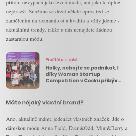
přitom nevypadá jako levná móda, ani jako ta úplně
nejdražší. Snažíme se držet někde uprostřed se
zaměřením na rozmanitost a kvalitu a vždy jdeme s
aktuálními trendy, takže u nás nenajdete žádnou
zastaralou módu.
Přečtěte si také
Holky, nebojte se podnikat. I
díky Woman Startup
Competition v Česku přibývá
úspěšných ženských startupů
Máte nějaký vlastní brand?
Ano, aktuálně máme jedenáct vlastních značek. Jde o
dámskou módu Anna Field, Even&Odd, Mint&Berry a