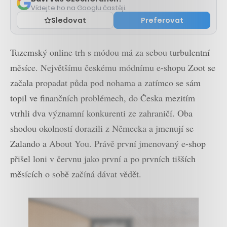
Vídejte ho na Googlu častěji.
Sledovat
Preferovat
Tuzemský online trh s módou má za sebou turbulentní
měsíce. Největšímu českému módnímu e-shopu Zoot se
začala propadat půda pod nohama a zatímco se sám
topil ve finančních problémech, do Česka mezitím
vtrhli dva významní konkurenti ze zahraničí. Oba
shodou okolností dorazili z Německa a jmenují se
Zalando a About You. Právě první jmenovaný e-shop
přišel loni v červnu jako první a po prvních tišších
měsících o sobě začíná dávat vědět.