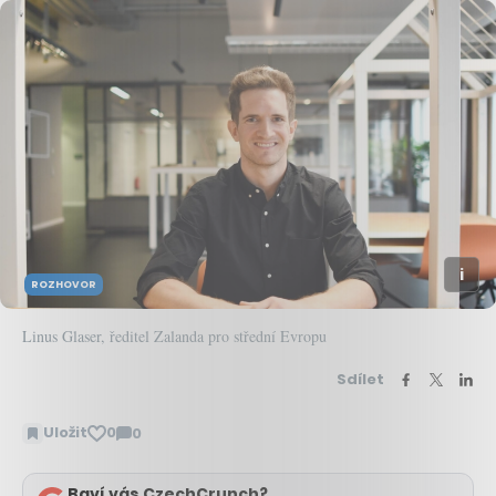
ROZHOVOR
Linus Glaser, ředitel Zalanda pro střední Evropu
Sdílet
Uložit
0
0
Zobrazit
komentáře
Baví vás CzechCrunch?