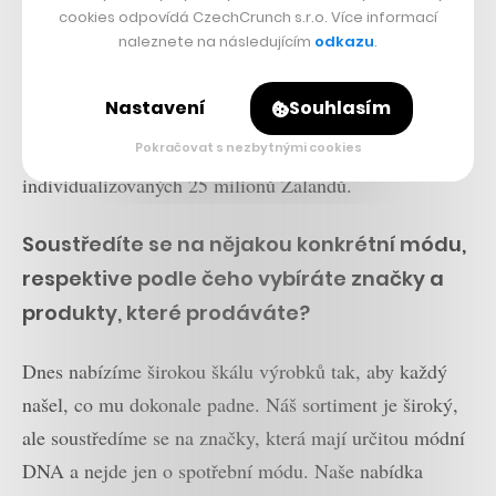
nejvíce relevantní. Nejprve si zákazníci výslovně
cookies odpovídá CzechCrunch s.r.o. Více informací
naleznete na následujícím
odkazu
.
zakliknou, jaká móda je pro ně nejzajímavější, a pak
systém sleduje jejich nákupní historii. Toto vše přispívá
Nastavení
Souhlasím
k našemu dlouhodobému cíli, kterým je nabídnout
našim více než 25 milionům zákazníků skutečně
Pokračovat s nezbytnými cookies
individualizovaných 25 milionů Zalandů.
Soustředíte se na nějakou konkrétní módu,
respektive podle čeho vybíráte značky a
produkty, které prodáváte?
Dnes nabízíme širokou škálu výrobků tak, aby každý
našel, co mu dokonale padne. Náš sortiment je široký,
ale soustředíme se na značky, která mají určitou módní
DNA a nejde jen o spotřební módu. Naše nabídka