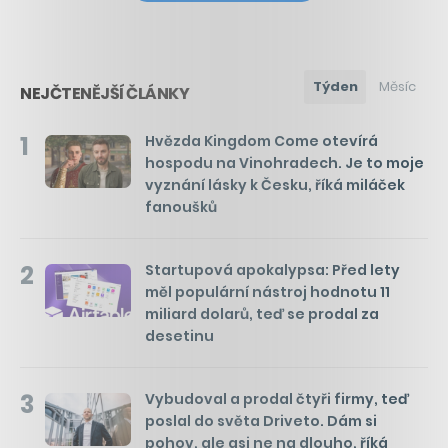
Týden
Měsíc
NEJČTENĚJŠÍ ČLÁNKY
1
Hvězda Kingdom Come otevírá
hospodu na Vinohradech. Je to moje
vyznání lásky k Česku, říká miláček
fanoušků
2
Startupová apokalypsa: Před lety
měl populární nástroj hodnotu 11
miliard dolarů, teď se prodal za
desetinu
3
Vybudoval a prodal čtyři firmy, teď
poslal do světa Driveto. Dám si
pohov, ale asi ne na dlouho, říká