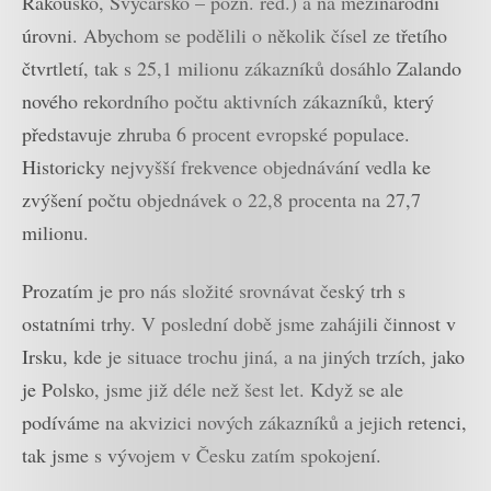
Rakousko, Švýcarsko – pozn. red.) a na mezinárodní
úrovni. Abychom se podělili o několik čísel ze třetího
čtvrtletí, tak s 25,1 milionu zákazníků dosáhlo Zalando
nového rekordního počtu aktivních zákazníků, který
představuje zhruba 6 procent evropské populace.
Historicky nejvyšší frekvence objednávání vedla ke
zvýšení počtu objednávek o 22,8 procenta na 27,7
milionu.
Prozatím je pro nás složité srovnávat český trh s
ostatními trhy. V poslední době jsme zahájili činnost v
Irsku, kde je situace trochu jiná, a na jiných trzích, jako
je Polsko, jsme již déle než šest let. Když se ale
podíváme na akvizici nových zákazníků a jejich retenci,
tak jsme s vývojem v Česku zatím spokojení.