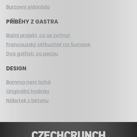
Burzovní eldorádo
PŘÍBĚHY Z GASTRA
Boční projekt, co se zvrtnul
Francouzský šéfkuchař na Šumavě
Dva golfisti, co pečou
DESIGN
Bomma není tichá
Originální hodinky
Nábytek z betonu