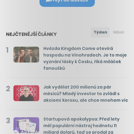
Přejít do diskuze
Týden
Měsíc
NEJČTENĚJŠÍ ČLÁNKY
1
Hvězda Kingdom Come otevírá
hospodu na Vinohradech. Je to moje
vyznání lásky k Česku, říká miláček
fanoušků
2
Jak vydělat 200 milionů za pár
měsíců? Mladý investor to zvládl s
akciemi Xeroxu, ale chce mnohem víc
3
Startupová apokalypsa: Před lety
měl populární nástroj hodnotu 11
miliard dolarů, teď se prodal za