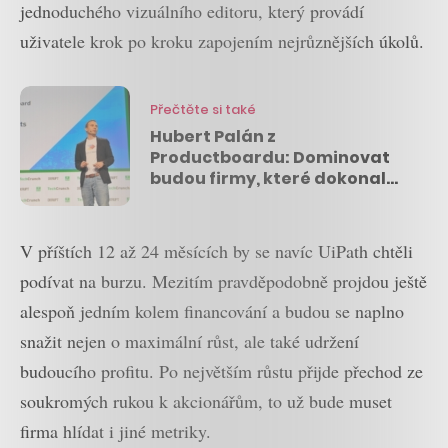
jednoduchého vizuálního editoru, který provádí
uživatele krok po kroku zapojením nejrůznějších úkolů.
Přečtěte si také
Hubert Palán z
Productboardu: Dominovat
budou firmy, které dokonale
porozumí potřebám
zákazníka
V příštích 12 až 24 měsících by se navíc UiPath chtěli
podívat na burzu. Mezitím pravděpodobně projdou ještě
alespoň jedním kolem financování a budou se naplno
snažit nejen o maximální růst, ale také udržení
budoucího profitu. Po největším růstu přijde přechod ze
soukromých rukou k akcionářům, to už bude muset
firma hlídat i jiné metriky.