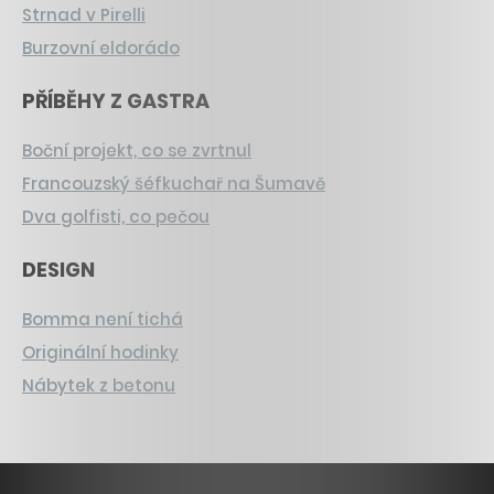
Strnad v Pirelli
Burzovní eldorádo
PŘÍBĚHY Z GASTRA
Boční projekt, co se zvrtnul
Francouzský šéfkuchař na Šumavě
Dva golfisti, co pečou
DESIGN
Bomma není tichá
Originální hodinky
Nábytek z betonu