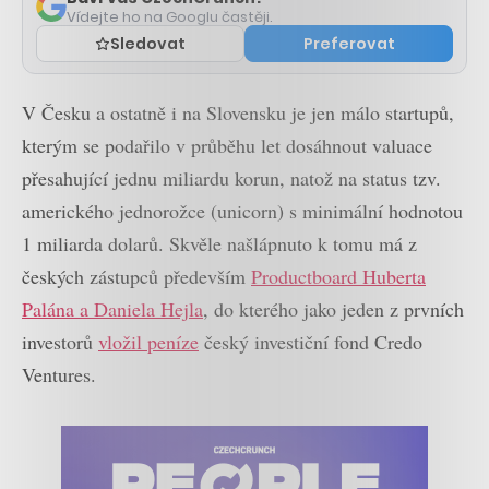
Vídejte ho na Googlu častěji.
Sledovat
Preferovat
V Česku a ostatně i na Slovensku je jen málo startupů,
kterým se podařilo v průběhu let dosáhnout valuace
přesahující jednu miliardu korun, natož na status tzv.
amerického jednorožce (unicorn) s minimální hodnotou
1 miliarda dolarů. Skvěle našlápnuto k tomu má z
českých zástupců především
Productboard Huberta
Palána a Daniela Hejla
, do kterého jako jeden z prvních
investorů
vložil peníze
český investiční fond Credo
Ventures.