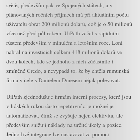
světě, především pak ve Spojených státech, a v
plánovaných ročních příjmech má při aktuálním počtu
uživatelů obrat 200 milionů dolarů, což je o 50 milionů
více než před půl rokem. UiPath začal s rapidním
růstem především v minulém a letošním roce. Loni
nabral na investicích celkem 418 milionů dolarů ve
dvou kolech, kde se jednoho z nich zúčastnilo i
zmíněné Credo, a nevypadá to, že by chtěla rumunská
firma v čele s Danielem Dinesem nějak polevovat.
UiPath zjednodušuje firmám interní procesy, které jsou
v lidských rukou často repetitivní a je možné je
automatizovat, čímž se zvyšuje nejen efektivita, ale
především snižují náklady na určité úkoly a pozice.
Jednotlivé integrace lze nastavovat za pomoci