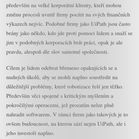
především na velké korporátní klienty, kteří mohou
změnu procesů uvnitř firmy pocítit na svých finančních
výkazech nejvíc. Podobné firmy jako UiPath jsou často
brány jako někdo, kdo jde proti pomoci lidem a snaží se
jim v podobných korporacích brát práci, opak je ale
pravda, alespoň dle slov samotné společnosti.
Cílem je lidem odebrat břemeno opakujících se a
nudných úkolů, aby se mohli naplno soustředit na
důležitější problémy, které robotizace řeší jen těžko.
Především věci spojené s kritickým myšlením a
pokročilými operacemi, jež prozatím nelze plně
nahradit softwarem. V rámci firem jako takových je to
ovšem budoucnost, na kterou sází nejen UiPath, ale i
jeho investoři naplno.