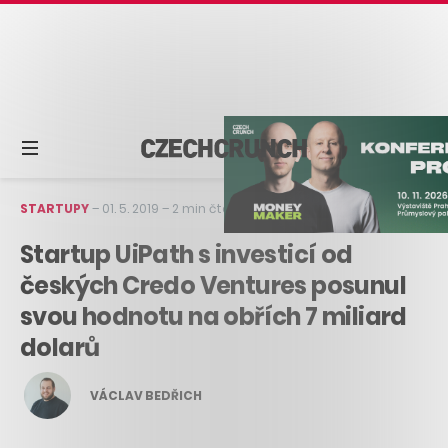
STARTUPY
–
01. 5. 2019
–
2 min čtení
Startup UiPath s investicí od
českých Credo Ventures posunul
svou hodnotu na obřích 7 miliard
dolarů
VÁCLAV BEDŘICH