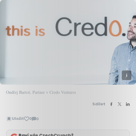
Ondřej Bartoš, Partner v Credo Ventures
Sdílet
Uložit
0
0
Zobrazit
komentáře
Baví vás CzechCrunch?