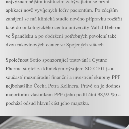
nejvýznamnějším institucím zabývajícím se první
aplikací nově vyvíjených léčiv pacientům. Po zdejším
zahájení se má klinická studie nového přípravku rozšířit
také do onkologického centra univerzity Vall d’Hebron
ve Španělsku a po obdržení potřebných povolení také
dvou rakovinových center ve Spojených státech.
Společnost Sotio sponzorující testování i Cytune
Pharma stojící za klinickým vývojem SO-C101 jsou
součástí mezinárodní finanční a investiční skupiny PPF
nejbohatšího Čecha Petra Kellnera. Právě on je dodnes
majoritním vlastníkem PPF (jeho podíl činí 98,92 %) a
pochází odsud hlavní část jeho majetku.