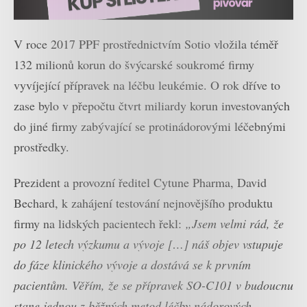
V roce 2017 PPF prostřednictvím Sotio vložila téměř
132 milionů korun do švýcarské soukromé firmy
vyvíjející přípravek na léčbu leukémie. O rok dříve to
zase bylo v přepočtu čtvrt miliardy korun investovaných
do jiné firmy zabývající se protinádorovými léčebnými
prostředky.
Prezident a provozní ředitel Cytune Pharma, David
Bechard, k zahájení testování nejnovějšího produktu
firmy na lidských pacientech řekl:
„Jsem velmi rád, že
po 12 letech výzkumu a vývoje […] náš objev vstupuje
do fáze klinického vývoje a dostává se k prvním
pacientům. Věřím, že se přípravek SO-C101 v budoucnu
stane jednou z běžných metod léčby nádorových