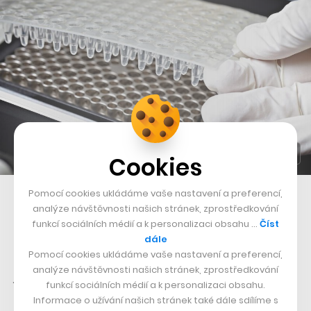
Cookies
Pomocí cookies ukládáme vaše nastavení a preferencí,
analýze návštěvnosti našich stránek, zprostředkování
Kellner pochopitelně nemá s konkrétními činnostmi
funkcí sociálních médií a k personalizaci obsahu …
Číst
žádné ze dvou zmiňovaných biotechnologických
dále
společností nic společného, ale je zajímavé sledovat
Pomocí cookies ukládáme vaše nastavení a preferencí,
analýze návštěvnosti našich stránek, zprostředkování
jeho investice. Ty se z velké části týkají spíše finančních
funkcí sociálních médií a k personalizaci obsahu.
firem,
internetových společností
a telekomunikací,
Informace o užívání našich stránek také dále sdílíme s