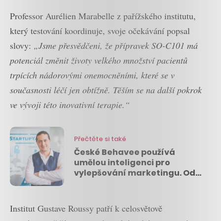
Professor Aurélien Marabelle z pařížského institutu,
který testování koordinuje, svoje očekávání popsal
slovy:
„Jsme přesvědčeni, že přípravek SO-C101 má
potenciál změnit životy velkého množství pacientů
trpících nádorovými onemocněními, které se v
současnosti léčí jen obtížně. Těším se na další pokrok
ve vývoji této inovativní terapie.“
Přečtěte si také
České Behavee používá
umělou inteligenci pro
vylepšování marketingu. Od
investorů nově získává 12
milionů korun
Institut Gustave Roussy patří k celosvětově