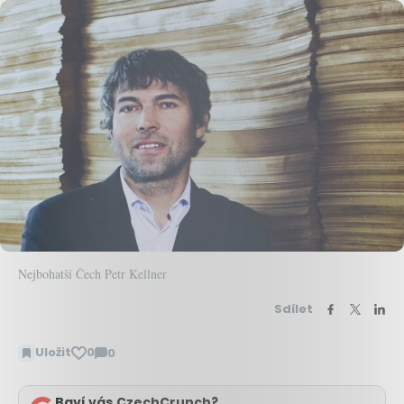
Nejbohatší Čech Petr Kellner
Sdílet
Uložit
0
0
Zobrazit
komentáře
Baví vás CzechCrunch?