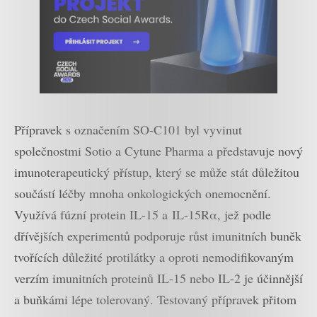
Přípravek s označením SO-C101 byl vyvinut
společnostmi Sotio a Cytune Pharma a představuje nový
imunoterapeutický přístup, který se může stát důležitou
součástí léčby mnoha onkologických onemocnění.
Využívá fúzní protein IL-15 a IL-15Rα, jež podle
dřívějších experimentů podporuje růst imunitních buněk
tvořících důležité protilátky a oproti nemodifikovaným
verzím imunitních proteinů IL-15 nebo IL-2 je účinnější
a buňkámi lépe tolerovaný. Testovaný přípravek přitom