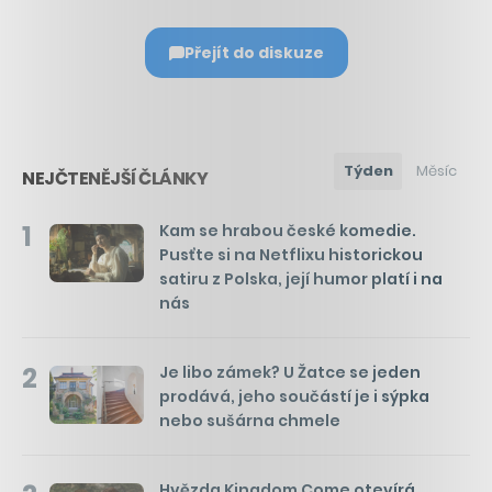
Přejít do diskuze
Týden
Měsíc
NEJČTENĚJŠÍ ČLÁNKY
1
Kam se hrabou české komedie.
Pusťte si na Netflixu historickou
satiru z Polska, její humor platí i na
nás
2
Je libo zámek? U Žatce se jeden
prodává, jeho součástí je i sýpka
nebo sušárna chmele
Hvězda Kingdom Come otevírá