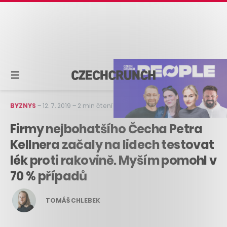
BYZNYS
–
12. 7. 2019
–
2 min čtení
Firmy nejbohatšího Čecha Petra
Kellnera začaly na lidech testovat
lék proti rakovině. Myším pomohl v
70 % případů
TOMÁŠ CHLEBEK