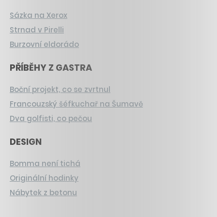
Sázka na Xerox
Strnad v Pirelli
Burzovní eldorádo
PŘÍBĚHY Z GASTRA
Boční projekt, co se zvrtnul
Francouzský šéfkuchař na Šumavě
Dva golfisti, co pečou
DESIGN
Bomma není tichá
Originální hodinky
Nábytek z betonu