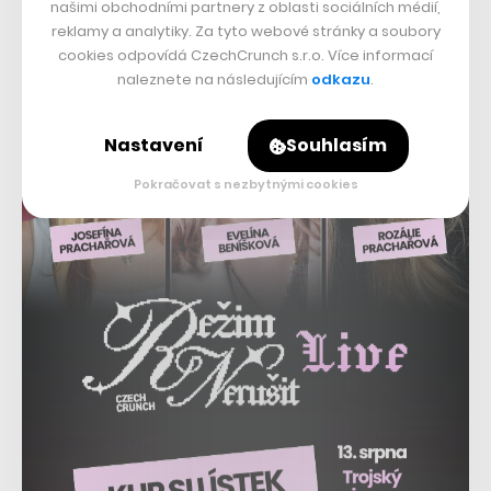
našimi obchodními partnery z oblasti sociálních médií,
ačkoliv se v posledních letech rozšiřují také do dalších
reklamy a analytiky. Za tyto webové stránky a soubory
odvětví.
cookies odpovídá CzechCrunch s.r.o. Více informací
naleznete na následujícím
odkazu
.
Nastavení
Souhlasím
Pokračovat s nezbytnými cookies