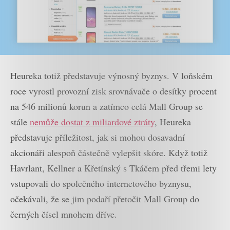
Heureka totiž představuje výnosný byznys. V loňském
roce vyrostl provozní zisk srovnávače o desítky procent
na 546 milionů korun a zatímco celá Mall Group se
stále
nemůže dostat z miliardové ztráty
, Heureka
představuje příležitost, jak si mohou dosavadní
akcionáři alespoň částečně vylepšit skóre. Když totiž
Havrlant, Kellner a Křetínský s Tkáčem před třemi lety
vstupovali do společného internetového byznysu,
očekávali, že se jim podaří přetočit Mall Group do
černých čísel mnohem dříve.