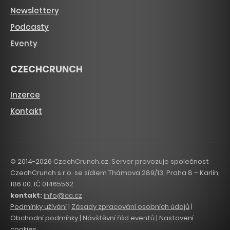
Newslettery
Podcasty
Eventy
CZECHCRUNCH
Inzerce
Kontakt
© 2014-2026 CzechCrunch.cz. Server provozuje společnost
CzechCrunch s.r.o. se sídlem Thámova 289/13, Praha 8 – Karlín,
186 00. IČ 01465562.
kontakt:
info@cc.cz
Podmínky užívání
|
Zásady zpracování osobních údajů
|
Obchodní podmínky
|
Návštěvní řád eventů
|
Nastavení
cookies