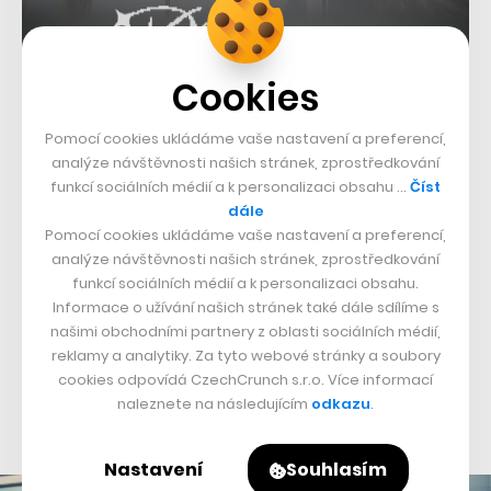
Cookies
Pomocí cookies ukládáme vaše nastavení a preferencí,
analýze návštěvnosti našich stránek, zprostředkování
funkcí sociálních médií a k personalizaci obsahu …
Číst
dále
Pomocí cookies ukládáme vaše nastavení a preferencí,
Přestože to mělo být původně jen dočasné řešení, Jakub
analýze návštěvnosti našich stránek, zprostředkování
funkcí sociálních médií a k personalizaci obsahu.
Havrlant nakonec strávil v čele Mall Group dva a půl
Informace o užívání našich stránek také dále sdílíme s
roku a až nyní dokázal najít svého nástupce.
našimi obchodními partnery z oblasti sociálních médií,
reklamy a analytiky. Za tyto webové stránky a soubory
Každodenního řízení celé skupiny se ujme Oldřich
cookies odpovídá CzechCrunch s.r.o. Více informací
Bajer, který spoluzaložil Centrum.cz a byl významným
naleznete na následujícím
odkazu
.
investorem v módním e-shopu Zoot.
Nastavení
Souhlasím