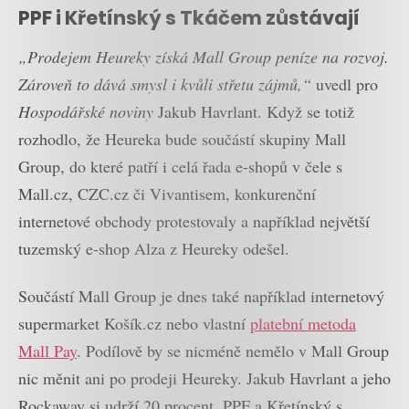
PPF i Křetínský s Tkáčem zůstávají
„Prodejem Heureky získá Mall Group peníze na rozvoj.
Zároveň to dává smysl i kvůli střetu zájmů,“
uvedl pro
Hospodářské noviny
Jakub Havrlant. Když se totiž
rozhodlo, že Heureka bude součástí skupiny Mall
Group, do které patří i celá řada e-shopů v čele s
Mall.cz, CZC.cz či Vivantisem, konkurenční
internetové obchody protestovaly a například největší
tuzemský e-shop Alza z Heureky odešel.
Součástí Mall Group je dnes také například internetový
supermarket Košík.cz nebo vlastní
platební metoda
Mall Pay
. Podílově by se nicméně nemělo v Mall Group
nic měnit ani po prodeji Heureky. Jakub Havrlant a jeho
Rockaway si udrží 20 procent, PPF a Křetínský s