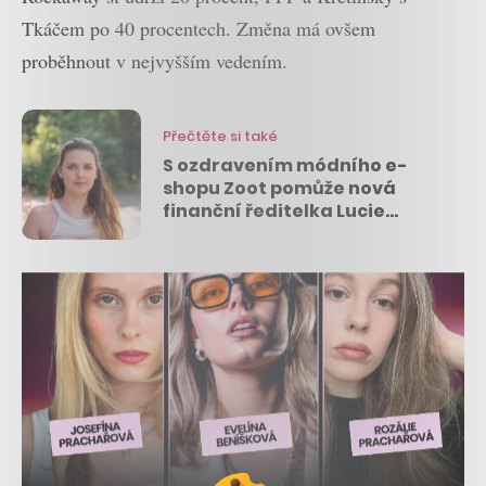
Tkáčem po 40 procentech. Změna má ovšem
proběhnout v nejvyšším vedením.
Přečtěte si také
S ozdravením módního e-
shopu Zoot pomůže nová
finanční ředitelka Lucie
Zdražilová z Pietro Filipi