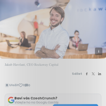
Jakub Havrlant, CEO Rockaway Capital
Sdílet
Uložit
0
0
Zobrazit
komentáře
Baví vás CzechCrunch?
Vídejte ho na Googlu častěji.