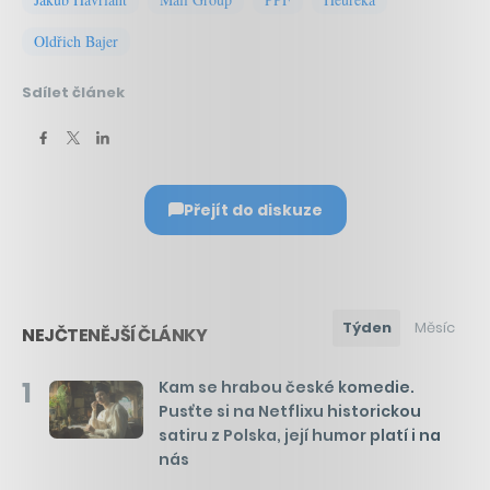
Oldřich Bajer
Sdílet článek
Přejít do diskuze
Týden
Měsíc
NEJČTENĚJŠÍ ČLÁNKY
1
Kam se hrabou české komedie.
Pusťte si na Netflixu historickou
satiru z Polska, její humor platí i na
nás