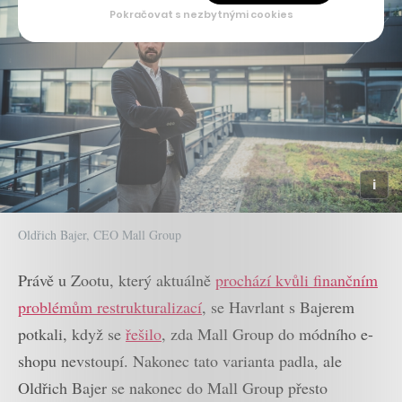
Pokračovat s nezbytnými cookies
Oldřich Bajer, CEO Mall Group
Právě u Zootu, který aktuálně
prochází kvůli finančním
problémům restrukturalizací
, se Havrlant s Bajerem
potkali, když se
řešilo
, zda Mall Group do módního e-
shopu nevstoupí. Nakonec tato varianta padla, ale
Oldřich Bajer se nakonec do Mall Group přesto