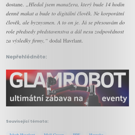
dostane.
„Hledal jsem manažera, který bude 14 hodin
denně makat a bude to digitální člověk. Ne korporátní
člověk, ale byznysmen. A to on je. Já se přesouvám do
role předsedy představenstva a dál nesu zodpovědnost
za výsledky firmy,“
dodal Havrlant.
Nepřehlédněte:
Související témata:
Jakub Havrlant
Mall Group
PPF
Heureka