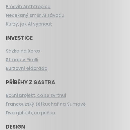
Průšvih Anthtropicu
Nečekaný směr AI závodu
Kurzy, jak AI vypnout
INVESTICE
Sázka na Xerox
Strnad v Pirelli
Burzovní eldorádo
PŘÍBĚHY Z GASTRA
Boční projekt, co se zvrtnul
Francouzský šéfkuchař na Šumavě
Dva golfisti, co pečou
DESIGN