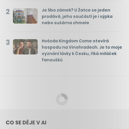
2
Je libo zámek? U Žatce se jeden
prodává, jeho součástí je i sýpka
nebo sušárna chmele
3
Hvězda Kingdom Come otevírá
hospodu na Vinohradech. Je to moje
vyznání lásky k Česku, říká miláček
fanoušků
CO SE DĚJE V AI