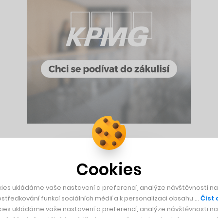
bylo věřiteli schváleno i to, že majitelé nezajištěných dluhopi
vřená kamenná prodejna v pražském obchodním centru Černý 
Cookies
u Zoot otevírá. Až dosud fungoval jako internetový obchod, kt
ies ukládáme vaše nastavení a preferencí, analýze návštěvnosti naš
středkování funkcí sociálních médií a k personalizaci obsahu …
Číst 
 vyzkoušet a převzít. Byznysově to však dlouhodobě nefungoval
ies ukládáme vaše nastavení a preferencí, analýze návštěvnosti naš