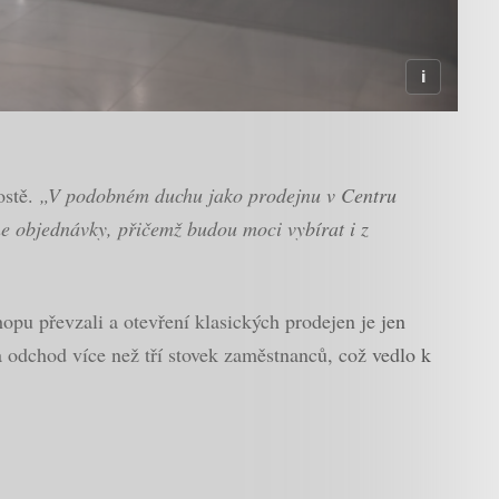
ostě.
„V podobném duchu jako prodejnu v Centru
ne objednávky, přičemž budou moci vybírat i z
pu převzali a otevření klasických prodejen je jen
 a odchod více než tří stovek zaměstnanců, což vedlo k