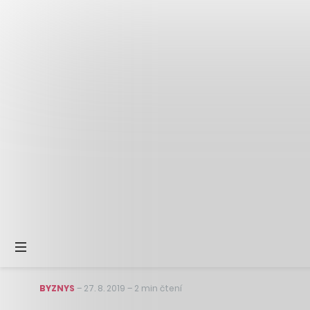
BYZNYS
–
27. 8. 2019
–
2 min čtení