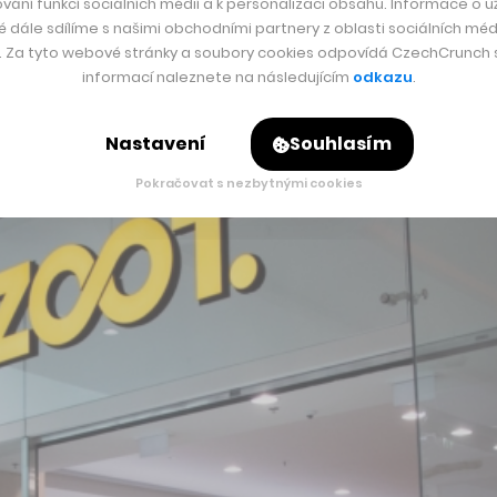
vání funkcí sociálních médií a k personalizaci obsahu. Informace o už
é dále sdílíme s našimi obchodními partnery z oblasti sociálních médi
y. Za tyto webové stránky a soubory cookies odpovídá CzechCrunch s.
informací naleznete na následujícím
odkazu
.
Nastavení
Souhlasím
Pokračovat s nezbytnými cookies