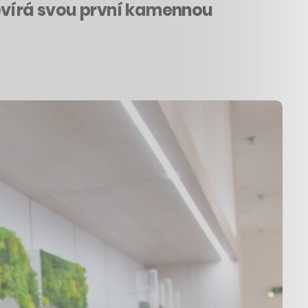
tevírá svou první kamennou