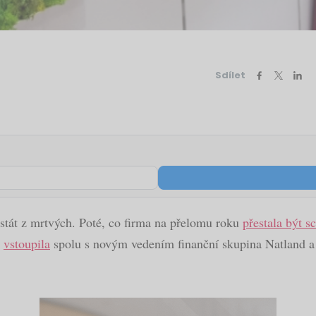
Sdílet
tát z mrtvých. Poté, co firma na přelomu roku
přestala být s
y
vstoupila
spolu s novým vedením finanční skupina Natland a 