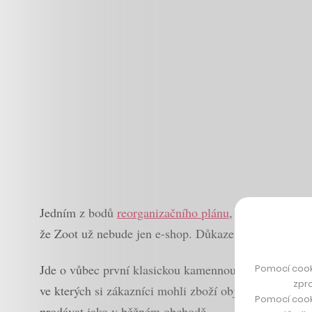
Jedním z bodů
reorganizačního plánu
, v rámci něhož 
že Zoot už nebude jen e-shop. Důkazem je nově ote
Jde o vůbec první klasickou kamennou prodejnu, ktero
Pomocí cook
zpro
ve kterých si zákazníci mohli zboží objednané online
Pomocí cook
prodávat jako v běžném obchodě.