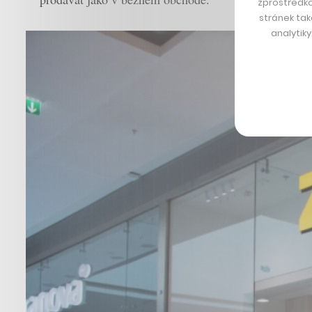
zprostředko
stránek tak
analytik