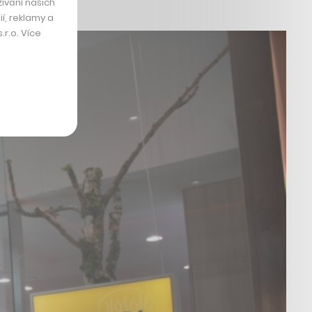
ívání našich
í, reklamy a
r.o. Více