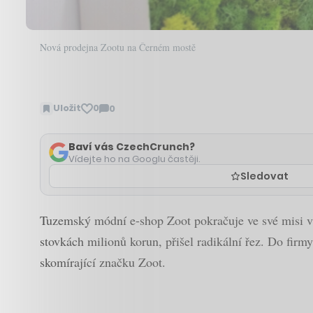
Nová prodejna Zootu na Černém mostě
Uložit
0
0
Zobrazit
komentáře
Baví vás CzechCrunch?
Vídejte ho na Googlu častěji.
Sledovat
Tuzemský módní e-shop Zoot pokračuje ve své misi vs
stovkách milionů korun, přišel radikální řez. Do firm
skomírající značku Zoot.