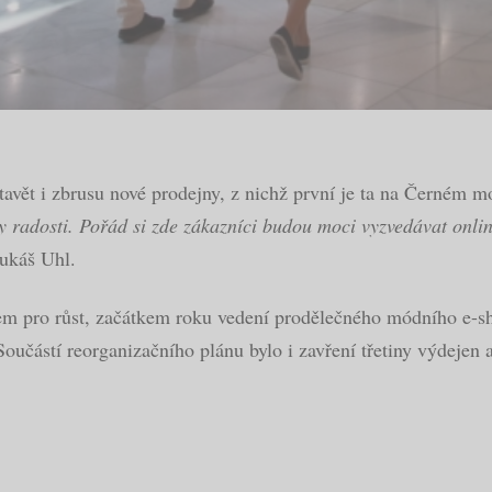
tavět i zbrusu nové prodejny, z nichž první je ta na Černém m
 radosti. Pořád si zde zákazníci budou moci vyzvedávat onli
Lukáš Uhl.
m pro růst, začátkem roku vedení prodělečného módního e-sho
Součástí reorganizačního plánu bylo i zavření třetiny výdejen